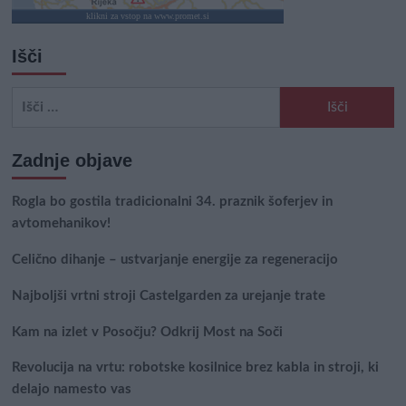
klikni za vstop na www.promet.si
Išči
Išči:
Zadnje objave
Rogla bo gostila tradicionalni 34. praznik šoferjev in
avtomehanikov!
Celično dihanje – ustvarjanje energije za regeneracijo
Najboljši vrtni stroji Castelgarden za urejanje trate
Kam na izlet v Posočju? Odkrij Most na Soči
Revolucija na vrtu: robotske kosilnice brez kabla in stroji, ki
delajo namesto vas