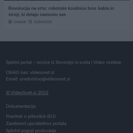
Revolucija na vrtu: robotske kosilnice brez kabla in
stroji, ki delajo namesto vas
Urednik
10/04/2026
Spletni portal – novice iz Slovenije in sveta | Video vsebine
Obišči nas:
videosvet.si
Email:
urednistvo@videosvet.si
© VideoSvet.si 2022
Dokumentacija:
Pravilnik o piškotkih (EU)
Zasebnost uporabnikov portala
Splošni pogoji poslovanja