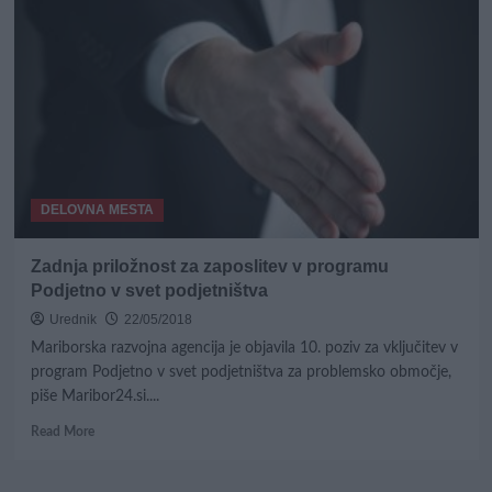
Iščejo
sobarice,
zdravnika,
tehnike,
plače
tudi
do
4.500
evrov
DELOVNA MESTA
Zadnja priložnost za zaposlitev v programu
Podjetno v svet podjetništva
Urednik
22/05/2018
Mariborska razvojna agencija je objavila 10. poziv za vključitev v
program Podjetno v svet podjetništva za problemsko območje,
piše Maribor24.si....
Read
Read More
more
about
Zadnja