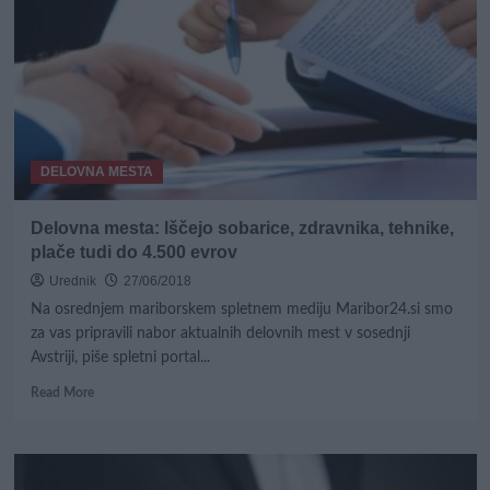
manj
kot
70.000
brezposelnih
DELOVNA MESTA
Delovna mesta: Iščejo sobarice, zdravnika, tehnike,
plače tudi do 4.500 evrov
Urednik
27/06/2018
Na osrednjem mariborskem spletnem mediju Maribor24.si smo
za vas pripravili nabor aktualnih delovnih mest v sosednji
Avstriji, piše spletni portal...
Read
Read More
more
about
Delovna
mesta: