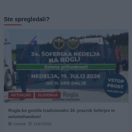
Ste spregledali?
AKTUALNO
SLOVENIJA
Rogla bo gostila tradicionalni 34. praznik šoferjev in
avtomehanikov!
Urednik
12/07/2026