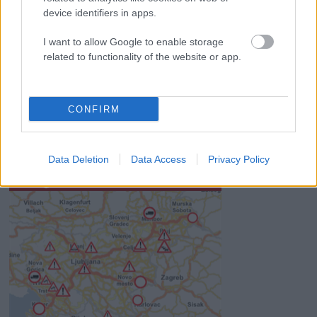
device identifiers in apps.
avtomehanikov!
I want to allow Google to enable storage
Celično dihanje – ustvarjanje energije za regeneracijo
related to functionality of the website or app.
Najboljši vrtni stroji Castelgarden za urejanje trate
Kam na izlet v Posočju? Odkrij Most na Soči
CONFIRM
Revolucija na vrtu: robotske kosilnice brez kabla in stroji, ki
delajo namesto vas
Data Deletion
Data Access
Privacy Policy
SLO - stanje na cestah
45s