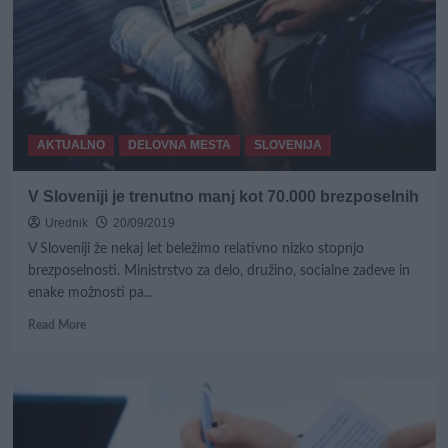
gostinec
na
izviren
način
išče
novega
sodelavca!
AKTUALNO
DELOVNA MESTA
SLOVENIJA
V Sloveniji je trenutno manj kot 70.000 brezposelnih
Urednik
20/09/2019
V Sloveniji že nekaj let beležimo relativno nizko stopnjo
brezposelnosti. Ministrstvo za delo, družino, socialne zadeve in
enake možnosti pa...
Read
Read More
more
about
V
Sloveniji
je
trenutno