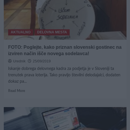
AKTUALNO
DELOVNA MESTA
FOTO: Poglejte, kako priznan slovenski gostinec na
izviren način išče novega sodelavca!
Urednik
25/09/2019
Iskanje dobrega delovnega kadra za podjetja je v Sloveniji ta
trenutek prava loterija. Tako pravijo številni delodajalci, dodaten
dokaz pa...
Read
Read More
more
about
FOTO:
Poglejte,
kako
priznan
slovenski