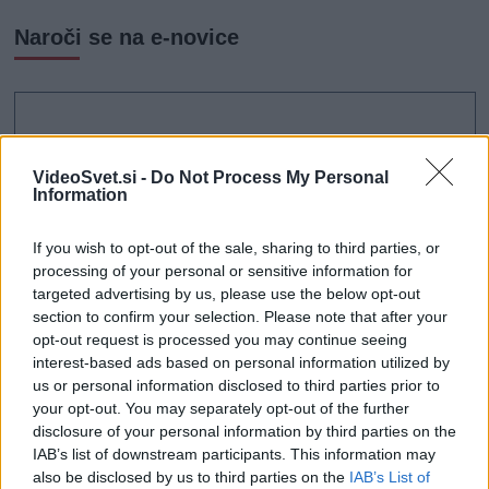
Lidl
Naroči se na e-novice
širi
svojo
ekipo
v
Mariboru,
zaposlili
bodo
VideoSvet.si -
Do Not Process My Personal
še
Information
30
ljudi
If you wish to opt-out of the sale, sharing to third parties, or
processing of your personal or sensitive information for
targeted advertising by us, please use the below opt-out
section to confirm your selection. Please note that after your
opt-out request is processed you may continue seeing
interest-based ads based on personal information utilized by
us or personal information disclosed to third parties prior to
your opt-out. You may separately opt-out of the further
disclosure of your personal information by third parties on the
IAB’s list of downstream participants. This information may
also be disclosed by us to third parties on the
IAB’s List of