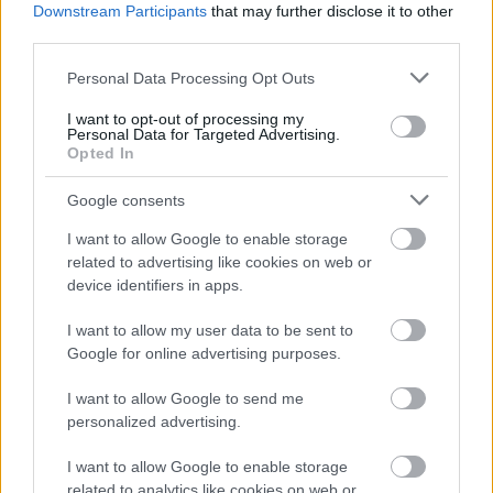
Downstream Participants
that may further disclose it to other
third parties.
Please note that this website/app uses one or more Google
Personal Data Processing Opt Outs
services and may gather and store information including but
not limited to your visit or usage behaviour. You may click to
I want to opt-out of processing my
Personal Data for Targeted Advertising.
grant or deny consent to Google and its third-party tags to
Opted In
use your data for below specified purposes in below Google
consent section.
Google consents
I want to allow Google to enable storage
related to advertising like cookies on web or
device identifiers in apps.
Išči
I want to allow my user data to be sent to
Google for online advertising purposes.
Išči:
I want to allow Google to send me
personalized advertising.
Zadnje objave
I want to allow Google to enable storage
Rogla bo gostila tradicionalni 34. praznik šoferjev in
related to analytics like cookies on web or