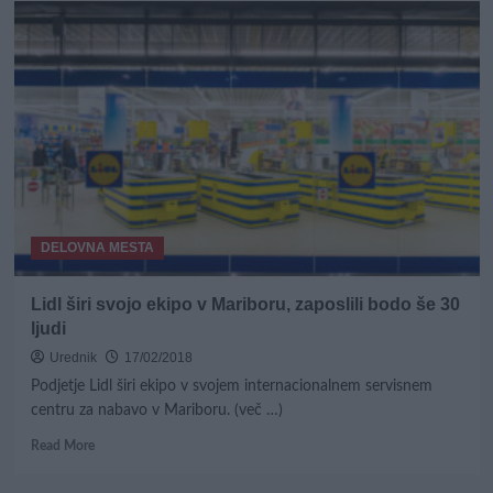
priložnost
za
zaposlitev
v
programu
Podjetno
v
svet
podjetništva
DELOVNA MESTA
Lidl širi svojo ekipo v Mariboru, zaposlili bodo še 30
ljudi
Urednik
17/02/2018
Podjetje Lidl širi ekipo v svojem internacionalnem servisnem
centru za nabavo v Mariboru. (več …)
Read
Read More
more
about