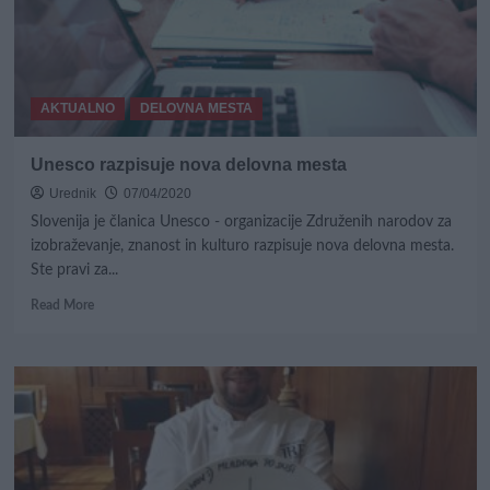
AKTUALNO
DELOVNA MESTA
Unesco razpisuje nova delovna mesta
Urednik
07/04/2020
Slovenija je članica Unesco - organizacije Združenih narodov za
izobraževanje, znanost in kulturo razpisuje nova delovna mesta.
Ste pravi za...
Read
Read More
more
about
Unesco
razpisuje
nova
delovna
mesta