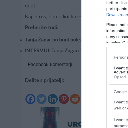
further disc
duet.
participants
Downstream 
Kaj je res, bomo kot kaže videli (ali slišali) v
Please note
Preberite tudi:
information 
deny consent
Tanja Žagar po hudi bolezni izgubila mamo
e
in below Go
INTERVJU: Tanja Žagar: “Otroka si neskončn
Persona
Facebook komentarji
I want 
Advertis
Opted 
Delite s prijatelji:
Google 
I want t
web or d
I want t
purpose