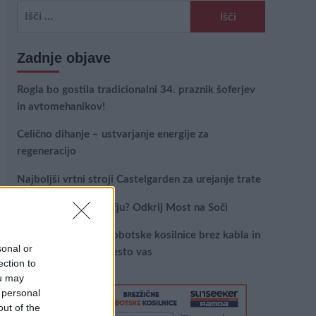
Išči:
Zadnje objave
Rogla bo gostila tradicionalni 34. praznik šoferjev
in avtomehanikov!
Celično dihanje – ustvarjanje energije za
regeneracijo
Najboljši vrtni stroji Castelgarden za urejanje trate
Kam na izlet v Posočju? Odkrij Most na Soči
Revolucija na vrtu: robotske kosilnice brez kabla in
sonal or
stroji, ki delajo namesto vas
ection to
ou may
 personal
out of the