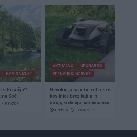
AKTUALNO
UPORABNO
KAM NA IZLET
VRTNARSKI NASVETI
et v Posočju?
Revolucija na vrtu: robotske
 na Soči
kosilnice brez kabla in
stroji, ki delajo namesto vas
30/04/2026
Urednik
10/04/2026