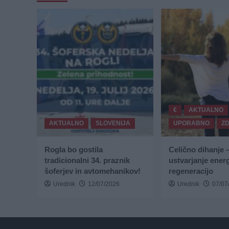
€
AKTUALNO
AKTUALNO
SLOVENIJA
UPORABNO
Z
Rogla bo gostila
Celično dihanje 
tradicionalni 34. praznik
ustvarjanje energ
šoferjev in avtomehanikov!
regeneracijo
Urednik
12/07/2026
Urednik
07/07