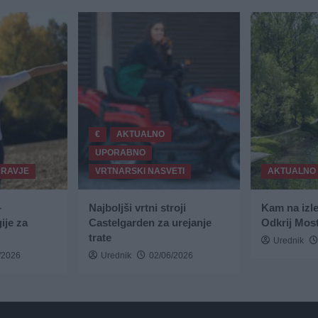
€
AKTUALNO
UPORABNO
DRAVJE
VRTNARSKI NASVETI
AKTUALNO
–
Najboljši vrtni stroji
Kam na izl
ije za
Castelgarden za urejanje
Odkrij Most
trate
Urednik
/2026
Urednik
02/06/2026