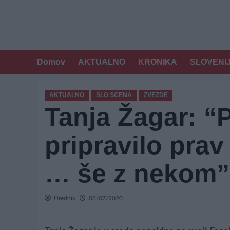
Domov
AKTUALNO
KRONIKA
SLOVENI
AKTUALNO
SLO SCENA
ZVEZDE
Tanja Žagar: “P
pripravilo pra
… še z nekom”
Urednik
08/07/2020