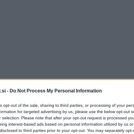
.si -
Do Not Process My Personal Information
tni dan
to opt-out of the sale, sharing to third parties, or processing of your per
formation for targeted advertising by us, please use the below opt-out s
a, praznovala svoj 38. rojstni dan. Številni oboževalci
r selection. Please note that after your opt-out request is processed y
ntarjih sprašujejo, ali je Žagarjeva noseča. Spet drugi
eing interest-based ads based on personal information utilized by us or
disclosed to third parties prior to your opt-out. You may separately opt-
 Žagar le pripravlja novo pesem, po vsej verjetnosti