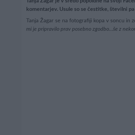
Tanja Žagar je v sredo popoldne na svoji Facebo
komentarjev. Usule so se čestitke, številni pa
Tanja Žagar se na fotografiji kopa v soncu in z
mi je pripravilo prav posebno zgodbo…še z nek