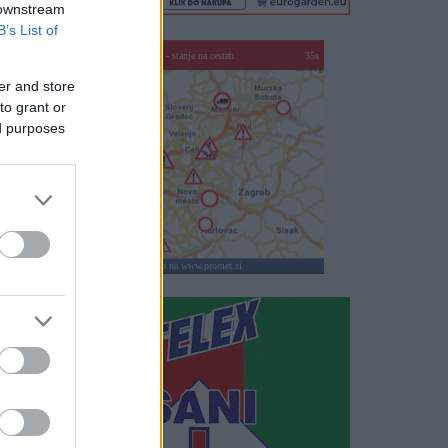
 downstream
B’s List of
SLO - stanje na cestah
35s
er and store
to grant or
ed purposes
klikni za vstop na www.promet.si