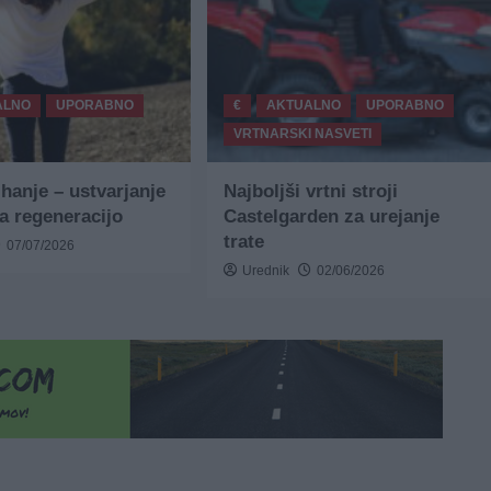
ALNO
UPORABNO
€
AKTUALNO
UPORABNO
VRTNARSKI NASVETI
ihanje – ustvarjanje
Najboljši vrtni stroji
za regeneracijo
Castelgarden za urejanje
trate
07/07/2026
Urednik
02/06/2026