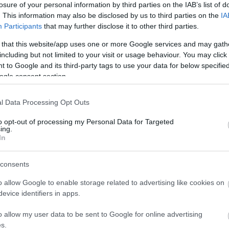
losure of your personal information by third parties on the IAB’s list of
. This information may also be disclosed by us to third parties on the
IA
Participants
that may further disclose it to other third parties.
 kratkem, v vsakem primeru pa čestitke Tanji.
 that this website/app uses one or more Google services and may gath
including but not limited to your visit or usage behaviour. You may click 
 to Google and its third-party tags to use your data for below specifi
ogle consent section.
o želim!”
l Data Processing Opt Outs
to opt-out of processing my Personal Data for Targeted
ing.
In
consents
o allow Google to enable storage related to advertising like cookies on
evice identifiers in apps.
o allow my user data to be sent to Google for online advertising
s.