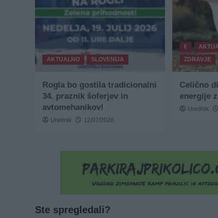
€
AKTU
AKTUALNO
SLOVENIJA
ZDRAVJE
Rogla bo gostila tradicionalni
Celično d
34. praznik šoferjev in
energije 
avtomehanikov!
Urednik
Urednik
12/07/2026
Ste spregledali?