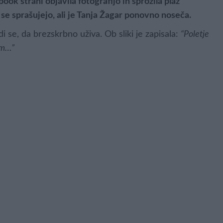
ok strani objavila fotografijo in sprožila plaz
 se sprašujejo, ali je Tanja Žagar ponovno noseča.
di se, da brezskrbno uživa. Ob sliki je zapisala:
“Poletje
om…”