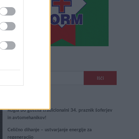
Išči
Išči:
Zadnje objave
Rogla bo gostila tradicionalni 34. praznik šoferjev
in avtomehanikov!
Celično dihanje – ustvarjanje energije za
regeneracijo