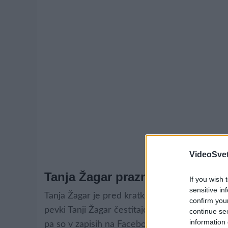
VideoSvet
Tanja Žagar praznovala 38. rojs
If you wish 
sensitive in
Tanja Žagar je pred kratkim, natančneje 1. julij
confirm you
pevki Tanji Žagar čestitajo, mnogi pa se v kome
continue se
information 
pa so v zapisih na Facebooku mnenja, da Tanja