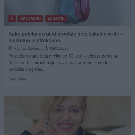
€
AKTUALNO
ZDRAVJE
Kako poteka pregled prostate brez čakalne vrste –
diskretno in strokovno
Mathias Štefančič
04/05/2025
Pregled prostate je za moške po 50. letu ključnega pomena.
Moški od te starosti dalje pravzaprav potrebujejo redne
urološke preglede....
Read
Read More
more
about
Kako
poteka
pregled
prostate
brez
čakalne
vrste