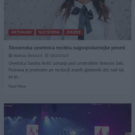
vodnik
2024
AKTUALNO
SLO SCENA
ZVEZDE
Slovenska umetnica recitira najpopularnejše pesmi
Mathias Štefančič
08/10/2023
Umetnica Sandra Antić ustvarja pod umetniškim imenom Saki.
Poznana je predvsem po recitaciji znanih glasbenih del, nad njo
pa je...
Read
Read More
more
about
Slovenska
umetnica
recitira
najpopularnejše
pesmi