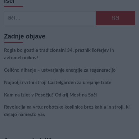
Išči
Išči:
Zadnje objave
Rogla bo gostila tradicionalni 34. praznik šoferjev in
avtomehanikov!
Celično dihanje – ustvarjanje energije za regeneracijo
Najboljši vrtni stroji Castelgarden za urejanje trate
Kam na izlet v Posočju? Odkrij Most na Soči
Revolucija na vrtu: robotske kosilnice brez kabla in stroji, ki
delajo namesto vas