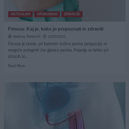
AKTUALNO
UPORABNO
ZDRAVJE
Fimoza: Kaj je, kako jo prepoznati in zdraviti
Mathias Štefančič
18/05/2025
Fimoza je stanje, pri katerem kožice penisa (prepucija) ni
mogoče potegniti čez glavico penisa. Pojavlja se lahko pri
otrocih in...
Read
Read More
more
about
Fimoza:
Kaj
je,
kako
jo
prepoznati
in
zdraviti