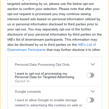
Rebolj:
targeted advertising by us, please use the below opt-out
Kaj
section to confirm your selection. Please note that after your
je
opt-out request is processed you may continue seeing
anksioznost
interest-based ads based on personal information utilized by
in
us or personal information disclosed to third parties prior to
kako
your opt-out. You may separately opt-out of the further
prepozamo
disclosure of your personal information by third parties on the
znake?
IAB’s list of downstream participants. This information may
also be disclosed by us to third parties on the
IAB’s List of
Downstream Participants
that may further disclose it to other
third parties.
Please note that this website/app uses one or more Google
Personal Data Processing Opt Outs
services and may gather and store information including but
not limited to your visit or usage behaviour. You may click to
I want to opt-out of processing my
Personal Data for Targeted Advertising.
grant or deny consent to Google and its third-party tags to
Opted In
use your data for below specified purposes in below Google
consent section.
Google consents
I want to allow Google to enable storage
related to advertising like cookies on web or