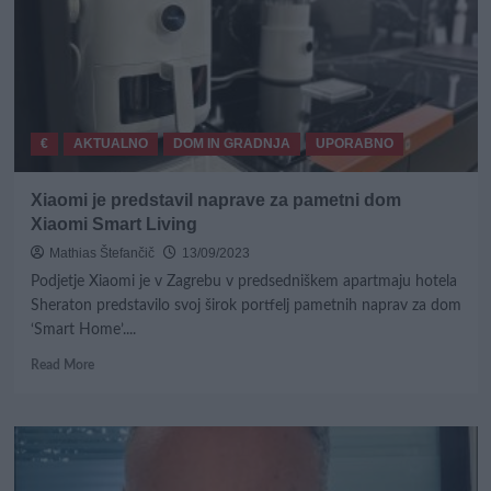
mega
koncertom
Joker
Out
€
AKTUALNO
DOM IN GRADNJA
UPORABNO
Xiaomi je predstavil naprave za pametni dom
Xiaomi Smart Living
Mathias Štefančič
13/09/2023
Podjetje Xiaomi je v Zagrebu v predsedniškem apartmaju hotela
Sheraton predstavilo svoj širok portfelj pametnih naprav za dom
‘Smart Home’....
Read
Read More
more
about
Xiaomi
je
predstavil
naprave