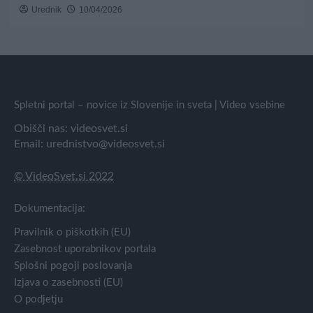
Urednik
10/04/2026
Spletni portal – novice iz Slovenije in sveta | Video vsebine
Obišči nas:
videosvet.si
Email:
urednistvo@videosvet.si
© VideoSvet.si 2022
Dokumentacija:
Pravilnik o piškotkih (EU)
Zasebnost uporabnikov portala
Splošni pogoji poslovanja
Izjava o zasebnosti (EU)
O podjetju