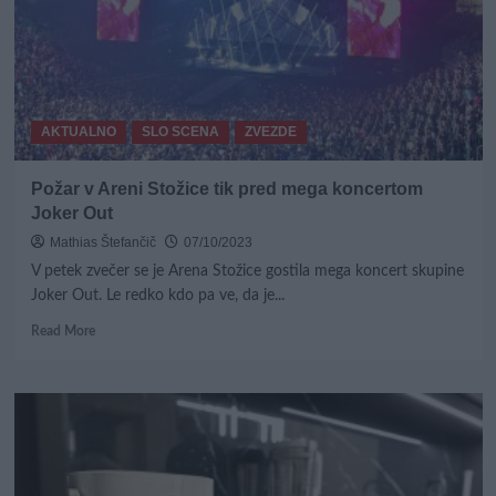
AKTUALNO
SLO SCENA
ZVEZDE
Požar v Areni Stožice tik pred mega koncertom
Joker Out
Mathias Štefančič
07/10/2023
V petek zvečer se je Arena Stožice gostila mega koncert skupine
Joker Out. Le redko kdo pa ve, da je...
Read
Read More
more
about
Požar
v
Areni
Stožice
tik
pred