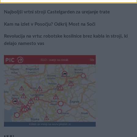
Najboljši vrtni stroji Castelgarden za urejanje trate
Kam na izlet v Posočju? Odkrij Most na Soči
Revolucija na vrtu: robotske kosilnice brez kabla in stroji, ki
delajo namesto vas
SLO - stanje na cestah
45s
klikni za vstop na www.promet.si