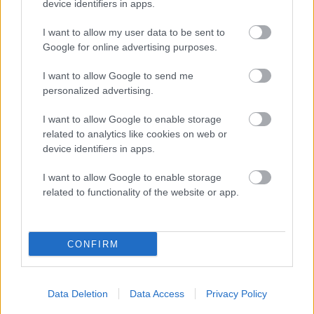
device identifiers in apps.
I want to allow my user data to be sent to
Google for online advertising purposes.
I want to allow Google to send me
personalized advertising.
I want to allow Google to enable storage
related to analytics like cookies on web or
device identifiers in apps.
Išči
I want to allow Google to enable storage
Išči:
related to functionality of the website or app.
Zadnje objave
CONFIRM
Rogla bo gostila tradicionalni 34. praznik šoferjev in
avtomehanikov!
Data Deletion
Data Access
Privacy Policy
Celično dihanje – ustvarjanje energije za regeneracijo