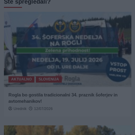
Ste spregledali?
AKTUALNO
SLOVENIJA
Rogla bo gostila tradicionalni 34. praznik šoferjev in
avtomehanikov!
Urednik
12/07/2026