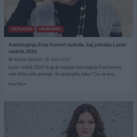
–
diskretno
in
strokovno
AKTUALNO
UPORABNO
Astrologinja Ema Kurent razkrila, kaj prinaša Lunin
vodnik 2024
Mathias Štefančič
20/11/2023
Lunin vodnik 2024, ki ga je napisala astrologinja Ema Kurent,
vam lahko zelo pomaga. Se sprašujete, kako? Gre za eno...
Read
Read More
more
about
Astrologinja
Ema
Kurent
razkrila,
kaj
prinaša
Lunin