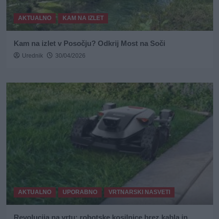
AKTUALNO
KAM NA IZLET
Kam na izlet v Posočju? Odkrij Most na Soči
Urednik
30/04/2026
AKTUALNO
UPORABNO
VRTNARSKI NASVETI
Revolucija na vrtu: robotske kosilnice brez kabla in