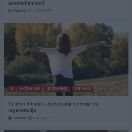
avtomehanikov!
Urednik
12/07/2026
€
AKTUALNO
UPORABNO
ZDRAVJE
Celično dihanje – ustvarjanje energije za
regeneracijo
Urednik
07/07/2026