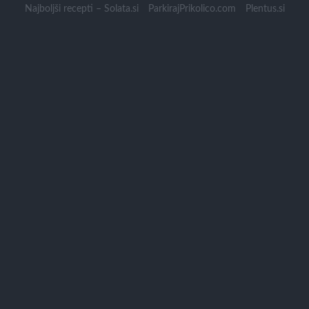
Skip
Najboljši recepti – Solata.si
ParkirajPrikolico.com
Plentus.si
to
content