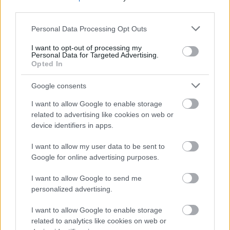
third parties.
Please note that this website/app uses one or more Google
Personal Data Processing Opt Outs
services and may gather and store information including but
not limited to your visit or usage behaviour. You may click to
I want to opt-out of processing my
Personal Data for Targeted Advertising.
grant or deny consent to Google and its third-party tags to
Opted In
use your data for below specified purposes in below Google
consent section.
Google consents
I want to allow Google to enable storage
related to advertising like cookies on web or
Išči
device identifiers in apps.
Išči:
I want to allow my user data to be sent to
Google for online advertising purposes.
Zadnje objave
I want to allow Google to send me
personalized advertising.
Rogla bo gostila tradicionalni 34. praznik šoferjev in
I want to allow Google to enable storage
avtomehanikov!
related to analytics like cookies on web or