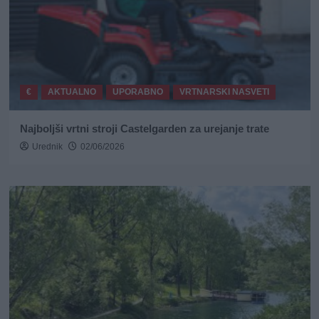
€
AKTUALNO
UPORABNO
VRTNARSKI NASVETI
Najboljši vrtni stroji Castelgarden za urejanje trate
Urednik
02/06/2026