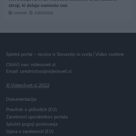
stroji, ki delajo namesto vas
Urednik
10/04/2026
Spletni portal – novice iz Slovenije in sveta | Video vsebine
Obišči nas:
videosvet.si
Email:
urednistvo@videosvet.si
© VideoSvet.si 2022
Dokumentacija:
Pravilnik o piškotkih (EU)
Zasebnost uporabnikov portala
Splošni pogoji poslovanja
Izjava o zasebnosti (EU)