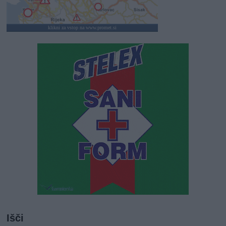
klikni za vstop na www.promet.si
Išči