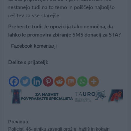
sestanejo tudi na to temo in poiščejo najboljšo
rešitev za vse starejše.
Preberite tudi:
Je opozicija tako nemočna, da
lahko le promovira zbiranje SMS donacij za STA?
Facebook komentarji
Delite s prijatelji:
Post
Previous:
Policisti 46-letniku zasegli orožje, hašiš in kokain