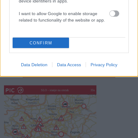
device identifiers in apps.
Celično dihanje – ustvarjanje energije za regeneracijo
I want to allow Google to enable storage
Najboljši vrtni stroji Castelgarden za urejanje trate
related to functionality of the website or app.
Kam na izlet v Posočju? Odkrij Most na Soči
Revolucija na vrtu: robotske kosilnice brez kabla in stroji, ki
CONFIRM
delajo namesto vas
Data Deletion
Data Access
Privacy Policy
SLO - stanje na cestah
30s