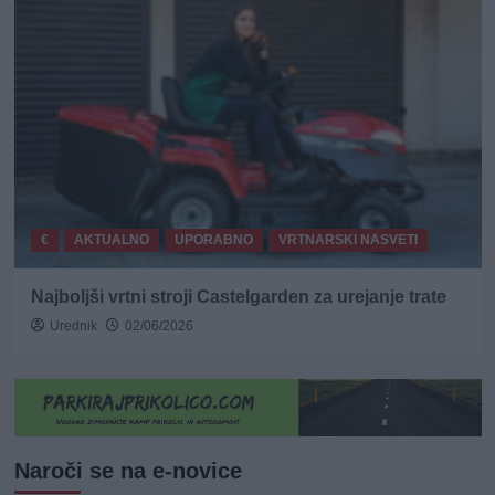
€
AKTUALNO
UPORABNO
VRTNARSKI NASVETI
Najboljši vrtni stroji Castelgarden za urejanje trate
Urednik
02/06/2026
Naroči se na e-novice