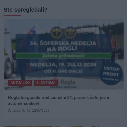
Ste spregledali?
AKTUALNO
SLOVENIJA
Rogla bo gostila tradicionalni 34. praznik šoferjev in
avtomehanikov!
Urednik
12/07/2026