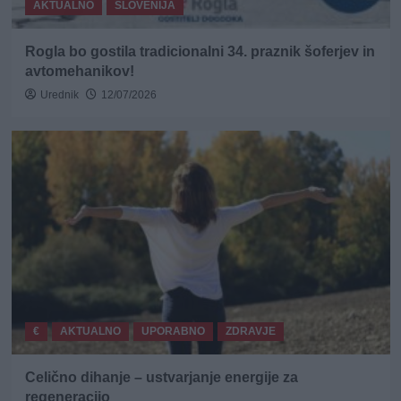
AKTUALNO
SLOVENIJA
Rogla bo gostila tradicionalni 34. praznik šoferjev in
avtomehanikov!
Urednik
12/07/2026
€
AKTUALNO
UPORABNO
ZDRAVJE
Celično dihanje – ustvarjanje energije za
regeneracijo