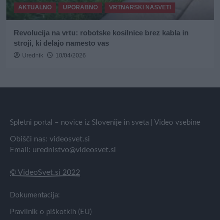
AKTUALNO
UPORABNO
VRTNARSKI NASVETI
Revolucija na vrtu: robotske kosilnice brez kabla in
stroji, ki delajo namesto vas
Urednik
10/04/2026
Spletni portal – novice iz Slovenije in sveta | Video vsebine
Obišči nas:
videosvet.si
Email:
urednistvo@videosvet.si
© VideoSvet.si 2022
Dokumentacija:
Pravilnik o piškotkih (EU)