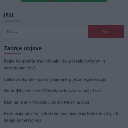
Išči
Išči:
Zadnje objave
Rogla bo gostila tradicionalni 34. praznik šoferjev in
avtomehanikov!
Celično dihanje – ustvarjanje energije za regeneracijo
Najboljši vrtni stroji Castelgarden za urejanje trate
Kam na izlet v Posočju? Odkrij Most na Soči
Revolucija na vrtu: robotske kosilnice brez kabla in stroji, ki
delajo namesto vas