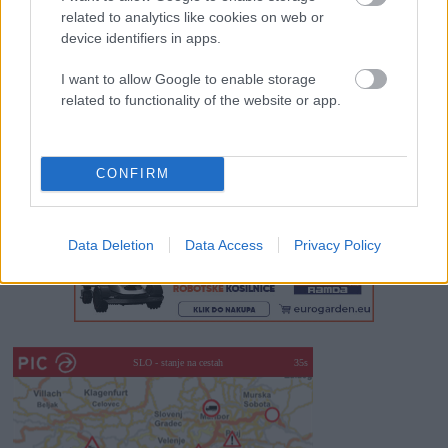
Rogla bo gostila tradicionalni 34. praznik šoferjev in
related to analytics like cookies on web or
avtomehanikov!
device identifiers in apps.
Celično dihanje – ustvarjanje energije za regeneracijo
I want to allow Google to enable storage
related to functionality of the website or app.
Najboljši vrtni stroji Castelgarden za urejanje trate
Kam na izlet v Posočju? Odkrij Most na Soči
CONFIRM
Revolucija na vrtu: robotske kosilnice brez kabla in stroji, ki
delajo namesto vas
Data Deletion
Data Access
Privacy Policy
SLO - stanje na cestah
30s