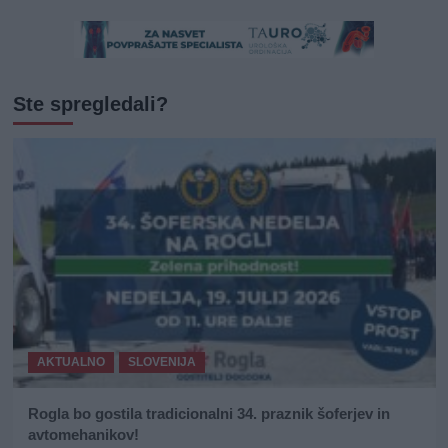
Ste spregledali?
AKTUALNO
SLOVENIJA
Rogla bo gostila tradicionalni 34. praznik šoferjev in
avtomehanikov!