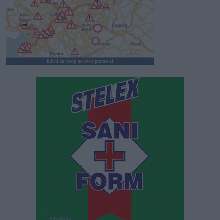
klikni za vstop na www.promet.si