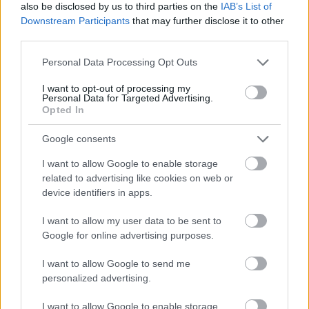
also be disclosed by us to third parties on the
IAB’s List of
Downstream Participants
that may further disclose it to other
third parties.
Please note that this website/app uses one or more Google
Personal Data Processing Opt Outs
services and may gather and store information including but
not limited to your visit or usage behaviour. You may click to
I want to opt-out of processing my
Personal Data for Targeted Advertising.
grant or deny consent to Google and its third-party tags to
Opted In
use your data for below specified purposes in below Google
consent section.
Google consents
I want to allow Google to enable storage
related to advertising like cookies on web or
device identifiers in apps.
Išči
I want to allow my user data to be sent to
Google for online advertising purposes.
Išči:
I want to allow Google to send me
personalized advertising.
Zadnje objave
I want to allow Google to enable storage