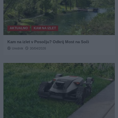
AKTUALNO
KAM NA IZLET
Kam na izlet v Posočju? Odkrij Most na Soči
Urednik
30/04/2026