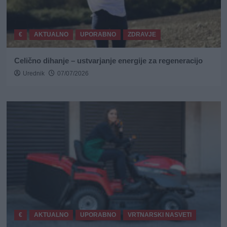
€
AKTUALNO
UPORABNO
ZDRAVJE
Celično dihanje – ustvarjanje energije za regeneracijo
Urednik
07/07/2026
€
AKTUALNO
UPORABNO
VRTNARSKI NASVETI