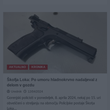
more
about
Policija
bo
izvajala
poostren
nadzor
hitrosti
od
15.
do
21.
aprila
AKTUALNO
KRONIKA
Škofja Loka: Po umoru hladnokrvno nadaljeval z
delom v gozdu
Urednik
12/04/2024
Gorenjski policisti v ponedeljek, 8. aprila 2024, nekaj po 15. uri
obveščeni o streljanju na območju Policijske postaje Škofja
Loka....