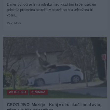
Danes ponoči se je na odseku med Razdrtim in Senožečam
pripetila prometna nesreča. V nesreči so bila udeležena tri
vozila,...
Read
Read More
more
about
Foto:
Huda
prometna
nesreča
na
primorski
avtocesti
AKTUALNO
KRONIKA
GROZLJIVO: Mozirje – Konj v diru skočil pred avto,