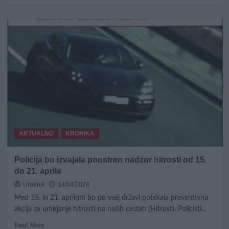
about
Umrl
58-
letni
motorist,
v
katerega
je
trčil
30-
letni
voznik
avtomobila
AKTUALNO
KRONIKA
Policija bo izvajala poostren nadzor hitrosti od 15.
do 21. aprila
Urednik
14/04/2024
Med 15. in 21. aprilom bo po vsej državi potekala preventivna
akcija za umirjanje hitrosti na naših cestah (Hitrost). Policisti...
Read
Read More