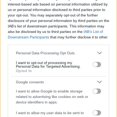
reševalci
interest-based ads based on personal information utilized by
Urednik
21/03/2024
us or personal information disclosed to third parties prior to
V sredo zvečer je v kraju Stranice prišlo do prometne nesreče, v
your opt-out. You may separately opt-out of the further
kateri so bila udeležena tri vozila. Ena oseba...
disclosure of your personal information by third parties on the
IAB’s list of downstream participants. This information may
Read
Read More
also be disclosed by us to third parties on the
IAB’s List of
more
Downstream Participants
that may further disclose it to other
about
third parties.
Stranice:
Trčila
Please note that this website/app uses one or more Google
Personal Data Processing Opt Outs
tri
services and may gather and store information including but
vozila,
not limited to your visit or usage behaviour. You may click to
I want to opt-out of processing my
eno
Personal Data for Targeted Advertising.
osebo
grant or deny consent to Google and its third-party tags to
Opted In
odpeljali
use your data for below specified purposes in below Google
reševalci
consent section.
Google consents
I want to allow Google to enable storage
related to advertising like cookies on web or
AKTUALNO
KRONIKA
device identifiers in apps.
I want to allow my user data to be sent to
FOTO: Kaj se je dogajalo v trenutkih, ko je prispela