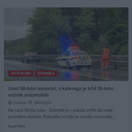
about
UTEMELJENO?
Lovska
inšpekcija
pojasnjuje,
zakaj
so
morali
odstreliti
srnjaka
v
Izoli
AKTUALNO
KRONIKA
Umrl 58-letni motorist, v katerega je trčil 30-letni
voznik avtomobila
Urednik
16/04/2024
Na cesti Škofja Loka - Železniki je v soboto prišlo do hude
prometne nesreče. Poškodbe so bile za voznika motocikla...
Read
Read More
more