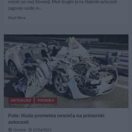
nesreč po vsej Sloveniji. Med drugim je na štajerski avtocesti
zagorelo vozilo in...
Read
Read More
more
about
Kaos
na
cestah:
Pri
Tepanju
na
štajerski
avtocesti
vozilo
popolnoma
zgorelo
AKTUALNO
KRONIKA
Foto: Huda prometna nesreča na primorski
avtocesti
Urednik
01/04/2024