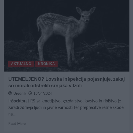
AKTUALNO
KRONIKA
UTEMELJENO? Lovska inšpekcija pojasnjuje, zakaj
so morali odstreliti srnjaka v Izoli
Urednik
16/04/2024
Inšpektorat RS za kmetijstvo, gozdarstvo, lovstvo in ribištvo je
zaradi zdravja ljudi in javne varnosti ter preprečitve resne škode
na...
Read
Read More
more