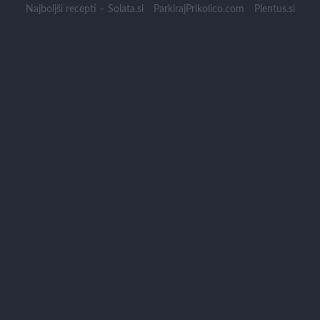
Skip
Najboljši recepti – Solata.si
ParkirajPrikolico.com
Plentus.si
to
content