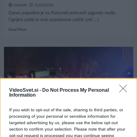
Urednik
21/03/2024
Danes popoldne je na Pomurski avtocesti zagorelo vozilo.
Ognjeni zublji so avto popolnoma uničili. (več …)
Read
Read More
more
about
Na
avtocesti
zagorelo
vozilo,
škoda
je
ogromna
VideoSvet.si -
Do Not Process My Personal
Information
If you wish to opt-out of the sale, sharing to third parties, or
AKTUALNO
KRONIKA
processing of your personal or sensitive information for
targeted advertising by us, please use the below opt-out
section to confirm your selection. Please note that after your
Stranice: Trčila tri vozila, eno osebo odpeljali
opt-out request is processed you may continue seeing