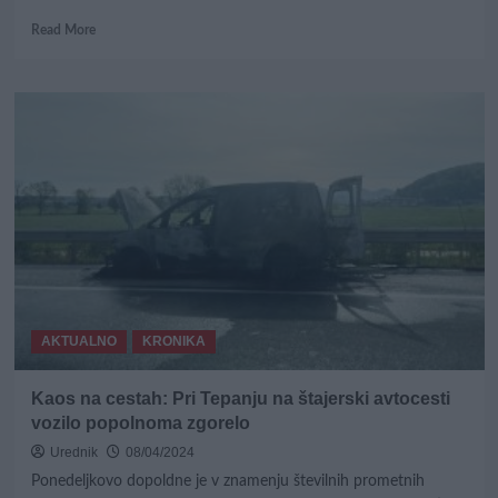
Read
Read More
more
about
Škofja
Loka:
Po
umoru
hladnokrvno
nadaljeval
z
delom
v
gozdu
AKTUALNO
KRONIKA
Kaos na cestah: Pri Tepanju na štajerski avtocesti
vozilo popolnoma zgorelo
Urednik
08/04/2024
Ponedeljkovo dopoldne je v znamenju številnih prometnih