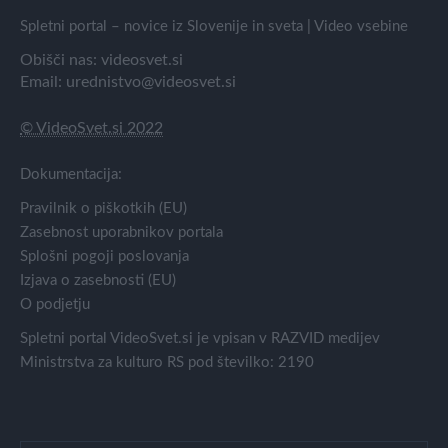
Spletni portal – novice iz Slovenije in sveta | Video vsebine
Obišči nas:
videosvet.si
Email:
urednistvo@videosvet.si
© VideoSvet.si 2022
Dokumentacija:
Pravilnik o piškotkih (EU)
Zasebnost uporabnikov portala
Splošni pogoji poslovanja
Izjava o zasebnosti (EU)
O podjetju
Spletni portal VideoSvet.si je vpisan v RAZVID medijev
Ministrstva za kulturo RS pod številko: 2190