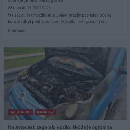
trčenje je bilo neizogibno
Urednik
23/03/2024
Na socialnih omrežjih se je pojavil grozljiv posnetek trčenja -
konj je zdirjal pred avto, trčenje je bilo neizogibno. (več...
Read
Read More
more
about
GROZLJIVO:
Mozirje
–
Konj
v
diru
skočil
pred
avto,
trčenje
je
bilo
AKTUALNO
KRONIKA
neizogibno
Na avtocesti zagorelo vozilo, škoda je ogromna