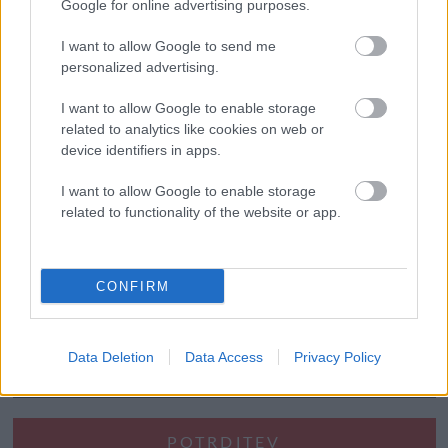
Google for online advertising purposes.
prva partulja?!
Urednik
14/03/2024
I want to allow Google to send me
personalized advertising.
Ljubljana je bila v sredo popoldne preplavljena s policijskimi
vozili. Napadalec z nožem se je s policijo pogajal več kot...
I want to allow Google to enable storage
Read
Read More
related to analytics like cookies on web or
more
device identifiers in apps.
about
FOTO:
I want to allow Google to enable storage
Kaj
Številčenje
Previous
1
3
4
5
7
8
9
related to functionality of the website or app.
…
6
…
se
je
prispevkov
69
Next
dogajalo
v
CONFIRM
trenutkih,
Naroči se na e-novice
ko
je
prispela
Data Deletion
Data Access
Privacy Policy
prva
partulja?!