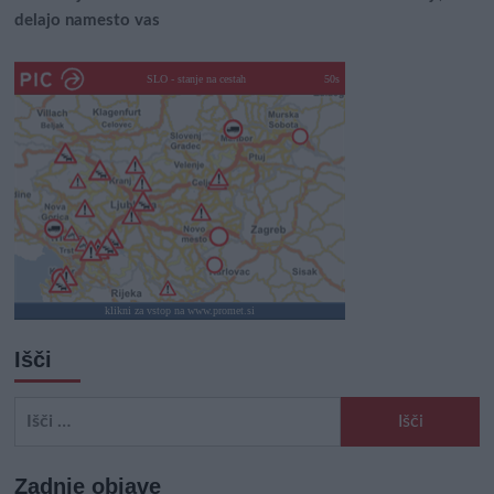
delajo namesto vas
SLO - stanje na cestah
45s
klikni za vstop na www.promet.si
Išči
Išči:
Zadnje objave