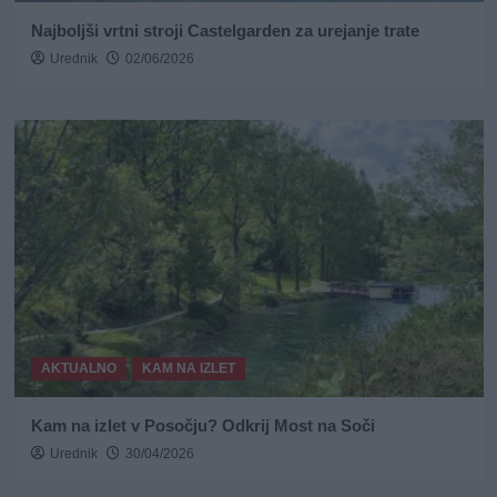
Najboljši vrtni stroji Castelgarden za urejanje trate
Urednik
02/06/2026
AKTUALNO
KAM NA IZLET
Kam na izlet v Posočju? Odkrij Most na Soči
Urednik
30/04/2026