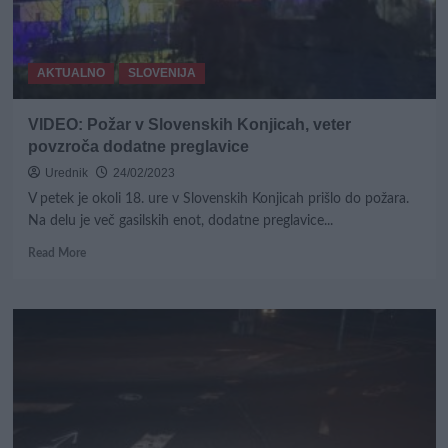
tovornjakov
in
48
AKTUALNO
SLOVENIJA
pri
voznikih
avtobusov
VIDEO: Požar v Slovenskih Konjicah, veter
povzroča dodatne preglavice
Urednik
24/02/2023
V petek je okoli 18. ure v Slovenskih Konjicah prišlo do požara.
Na delu je več gasilskih enot, dodatne preglavice...
Read
Read More
more
about
VIDEO:
Požar
v
Slovenskih
Konjicah,
veter
povzroča
dodatne