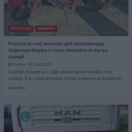
ki
je
trčil
v
otroka
AKTUALNO
KRONIKA
na
kolesu!
Policisti po več mesecih ujeli mladoletnega
vinjenega divjaka s cross motorjem in mu ga
zasegli
Urednik
21/02/2023
V zadnjih mesecih so v Celju večkrat zaznali voznika cross
motorja, ki je v času prometne konice, predvsem po Ljubljanski...
Read
Read More
more
about
Policisti
po
več
mesecih
ujeli
mladoletnega