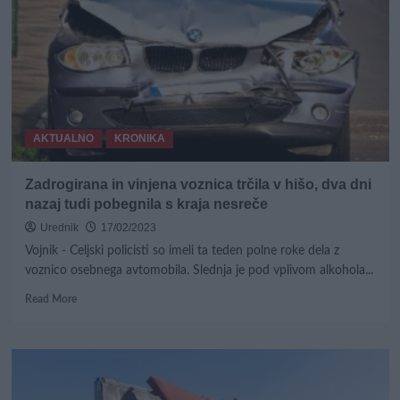
rahlem
ovinku
trčil
v
tovornjak
in
umrl
AKTUALNO
KRONIKA
Zadrogirana in vinjena voznica trčila v hišo, dva dni
nazaj tudi pobegnila s kraja nesreče
Urednik
17/02/2023
Vojnik - Celjski policisti so imeli ta teden polne roke dela z
voznico osebnega avtomobila. Slednja je pod vplivom alkohola...
Read
Read More
more
about
Zadrogirana
in
vinjena
voznica