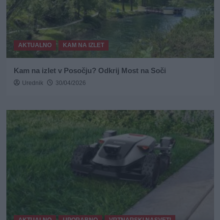
AKTUALNO
KAM NA IZLET
Kam na izlet v Posočju? Odkrij Most na Soči
Urednik
30/04/2026
AKTUALNO
UPORABNO
VRTNARSKI NASVETI