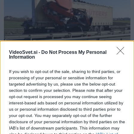
trčila
v
hišo,
dva
dni
nazaj
tudi
pobegnila
AKTUALNO
SVET
s
VideoSvet.si -
Do Not Process My Personal
kraja
Information
nesreče
Huda nesreča tovornjaka, kabina popolnoma
If you wish to opt-out of the sale, sharing to third parties, or
izmaličena
processing of your personal or sensitive information for
Urednik
16/02/2023
targeted advertising by us, please use the below opt-out
V hudi prometni nesreči, ki se je v sredo zgodila na avtocesti v
section to confirm your selection. Please note that after your
Romuniji, je kabino tovornjaka izmaličilo do neprepoznavnosti....
opt-out request is processed you may continue seeing
interest-based ads based on personal information utilized by
Read
Read More
more
us or personal information disclosed to third parties prior to
about
your opt-out. You may separately opt-out of the further
Huda
disclosure of your personal information by third parties on the
nesreča
IAB’s list of downstream participants. This information may
tovornjaka,