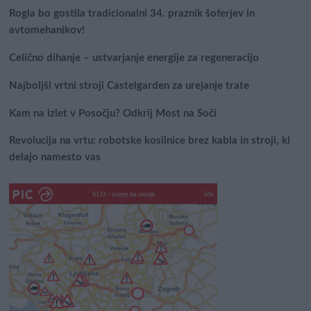
Rogla bo gostila tradicionalni 34. praznik šoferjev in
avtomehanikov!
Celično dihanje – ustvarjanje energije za regeneracijo
Najboljši vrtni stroji Castelgarden za urejanje trate
Kam na izlet v Posočju? Odkrij Most na Soči
Revolucija na vrtu: robotske kosilnice brez kabla in stroji, ki
delajo namesto vas
SLO - stanje na cestah
45s