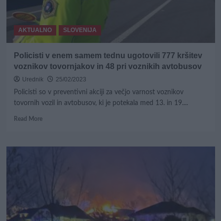
obraz?
AKTUALNO
SLOVENIJA
Policisti v enem samem tednu ugotovili 777 kršitev
voznikov tovornjakov in 48 pri voznikih avtobusov
Urednik
25/02/2023
Policisti so v preventivni akciji za večjo varnost voznikov
tovornih vozil in avtobusov, ki je potekala med 13. in 19....
Read
Read More
more
about
Policisti
v
enem
samem
tednu
ugotovili
777
kršitev
voznikov