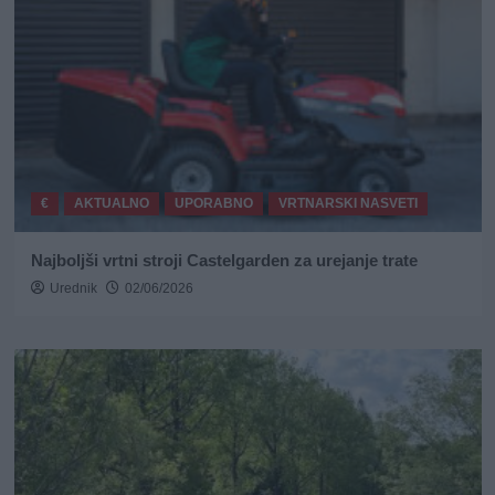
€
AKTUALNO
UPORABNO
VRTNARSKI NASVETI
Najboljši vrtni stroji Castelgarden za urejanje trate
Urednik
02/06/2026