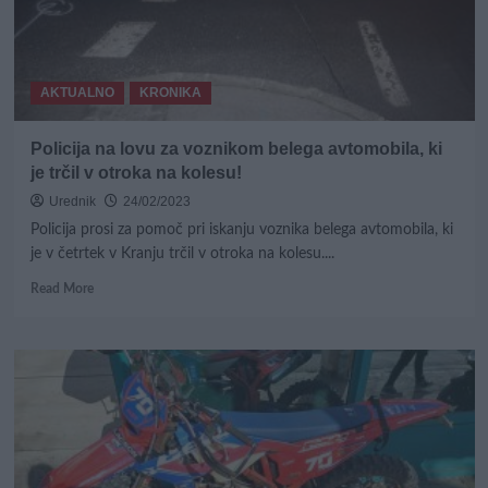
preglavice
AKTUALNO
KRONIKA
Policija na lovu za voznikom belega avtomobila, ki
je trčil v otroka na kolesu!
Urednik
24/02/2023
Policija prosi za pomoč pri iskanju voznika belega avtomobila, ki
je v četrtek v Kranju trčil v otroka na kolesu....
Read
Read More
more
about
Policija
na
lovu
za
voznikom
belega
avtomobila,