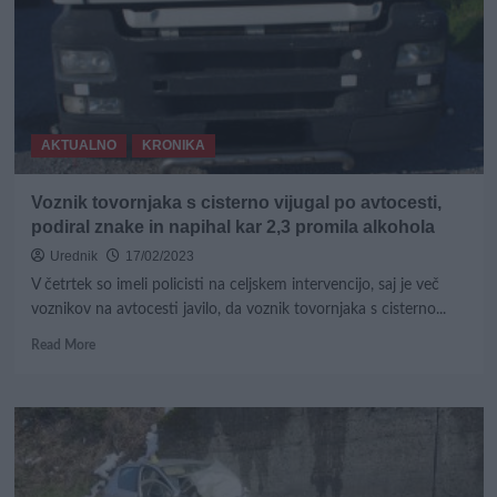
vinjenega
divjaka
s
cross
motorjem
in
AKTUALNO
KRONIKA
mu
ga
zasegli
Voznik tovornjaka s cisterno vijugal po avtocesti,
podiral znake in napihal kar 2,3 promila alkohola
Urednik
17/02/2023
V četrtek so imeli policisti na celjskem intervencijo, saj je več
voznikov na avtocesti javilo, da voznik tovornjaka s cisterno...
Read
Read More
more
about
Voznik
tovornjaka
s
cisterno
vijugal