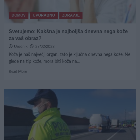
DOMOV
UPORABNO
ZDRAVJE
Svetujemo: Kakšna je najboljša dnevna nega kože
za vaš obraz?
Urednik
27/02/2023
Koža je naš največji organ, zato je ključna dnevna nega kože. Ne
glede na tip kože, mora biti koža na...
Read
Read More
more
about
Svetujemo:
Kakšna
je
najboljša
dnevna
nega
kože
za
vaš