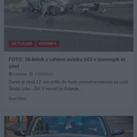
po
avtocesti,
podiral
znake
in
napihal
kar
AKTUALNO
KRONIKA
2,3
promila
alkohola
FOTO: 36-letnik v rahlem ovinku trčil v tovornjak in
umrl
Urednik
17/02/2023
Danes je okoli 12. ure prišlo do hude prometne nesreče na cesti
Škofja Loka - Žiri. V nesreči je življenje...
Read
Read More
more
about
FOTO:
36-
letnik
v