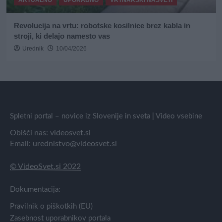
Revolucija na vrtu: robotske kosilnice brez kabla in
stroji, ki delajo namesto vas
Urednik
10/04/2026
Spletni portal – novice iz Slovenije in sveta | Video vsebine
Obišči nas:
videosvet.si
Email:
urednistvo@videosvet.si
© VideoSvet.si 2022
Dokumentacija:
Pravilnik o piškotkih (EU)
Zasebnost uporabnikov portala