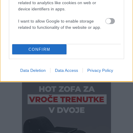
Številčenje
2
3
4
Next
1
lesa
related to analytics like cookies on web or
na
prispevkov
device identifiers in apps.
Tolminskem
Naroči se na e-novice
se
I want to allow Google to enable storage
je
related to functionality of the website or app.
smrtno
ponesrečil
40-
letni
CONFIRM
moški
Data Deletion
Data Access
Privacy Policy