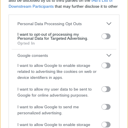
also be disclosed by us to third parties on the
IAB’s List of
kabina
Downstream Participants
that may further disclose it to other
popolnoma
third parties.
izmaličena
Please note that this website/app uses one or more Google
Personal Data Processing Opt Outs
services and may gather and store information including but
not limited to your visit or usage behaviour. You may click to
I want to opt-out of processing my
Personal Data for Targeted Advertising.
grant or deny consent to Google and its third-party tags to
Opted In
use your data for below specified purposes in below Google
AKTUALNO
KRONIKA
consent section.
Google consents
I want to allow Google to enable storage
Med sečnjo lesa na Tolminskem se je smrtno
related to advertising like cookies on web or
ponesrečil 40-letni moški
device identifiers in apps.
Urednik
16/02/2023
Med sečnjo lesa v gozdu na Šentviški Gori v občini Tolmin se je
I want to allow my user data to be sent to
smrtno ponesrečil 40-letni moški. Zanj so bile...
Google for online advertising purposes.
Read
Read More
I want to allow Google to send me
more
personalized advertising.
about
Med
sečnjo
I want to allow Google to enable storage