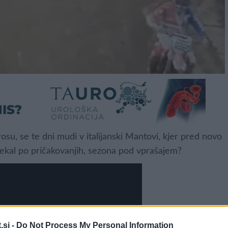
su, se te dni mudi v italijanski Mantovi, kjer pred novo
otekal po pričakovanjih, sezona pod vprašajem?
.si -
Do Not Process My Personal Information