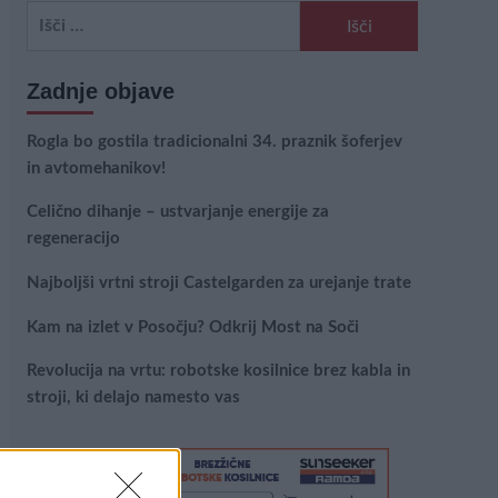
Išči:
Zadnje objave
Rogla bo gostila tradicionalni 34. praznik šoferjev
in avtomehanikov!
Celično dihanje – ustvarjanje energije za
regeneracijo
Najboljši vrtni stroji Castelgarden za urejanje trate
Kam na izlet v Posočju? Odkrij Most na Soči
Revolucija na vrtu: robotske kosilnice brez kabla in
stroji, ki delajo namesto vas