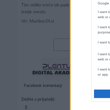
Google 
Tim veliko srečo ob padcu, saj bi se lahko kon
I want t
tretje mesto.
web or d
Vir: Maribor24.si
I want t
purpose
I want 
I want t
web or d
I want t
or app.
Facebook komentarji
Delite s prijatelji:
2