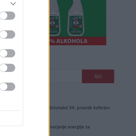
Išči
Išči:
Zadnje objave
Rogla bo gostila tradicionalni 34. praznik šoferjev
in avtomehanikov!
Celično dihanje – ustvarjanje energije za
regeneracijo