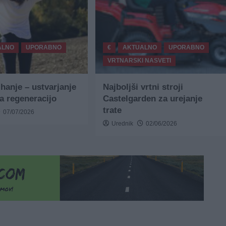
ALNO
UPORABNO
€
AKTUALNO
UPORABNO
VRTNARSKI NASVETI
ihanje – ustvarjanje
Najboljši vrtni stroji
za regeneracijo
Castelgarden za urejanje
trate
07/07/2026
Urednik
02/06/2026