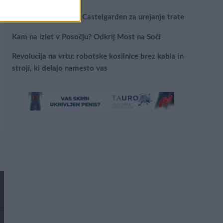
Najboljši vrtni stroji Castelgarden za urejanje trate
Kam na izlet v Posočju? Odkrij Most na Soči
Revolucija na vrtu: robotske kosilnice brez kabla in
stroji, ki delajo namesto vas