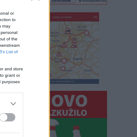
sonal or
SLO - stanje na cestah
45s
ection to
ou may
 personal
out of the
 downstream
B’s List of
er and store
to grant or
ed purposes
klikni za vstop na www.promet.si