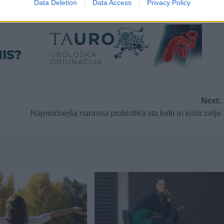
Data Deletion
Data Access
Privacy Policy
Next:
Najmočnejša naravna probiotika sta kefir in kislo zelje