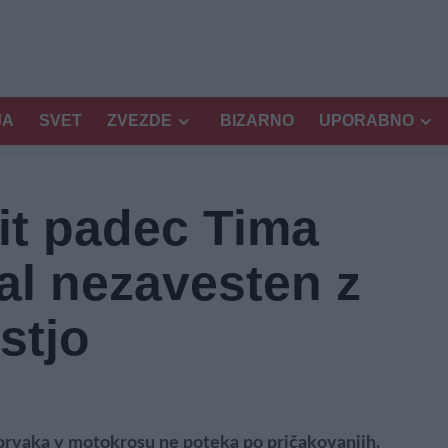
JA
SVET
ZVEZDE
BIZARNO
UPORABNO
it padec Tima
al nezavesten z
stjo
prvaka v motokrosu ne poteka po pričakovanjih.