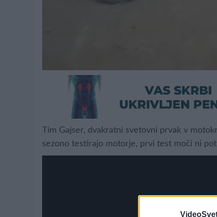
Tim Gajser, dvakratni svetovni prvak v motokro
sezono testirajo motorje, prvi test moči ni p
VideoSvet