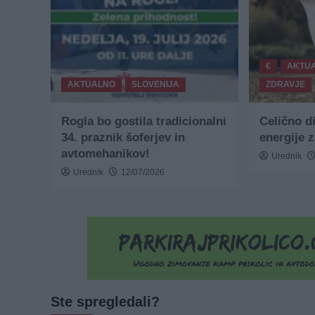
€
AKTU
AKTUALNO
SLOVENIJA
ZDRAVJE
Rogla bo gostila tradicionalni
Celično d
34. praznik šoferjev in
energije 
avtomehanikov!
Urednik
Urednik
12/07/2026
Ste spregledali?