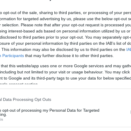
to opt-out of the sale, sharing to third parties, or processing of your per
formation for targeted advertising by us, please use the below opt-out s
r selection. Please note that after your opt-out request is processed y
eing interest-based ads based on personal information utilized by us or
disclosed to third parties prior to your opt-out. You may separately opt-
losure of your personal information by third parties on the IAB’s list of
. This information may also be disclosed by us to third parties on the
IA
Participants
that may further disclose it to other third parties.
 that this website/app uses one or more Google services and may gath
including but not limited to your visit or usage behaviour. You may click 
 to Google and its third-party tags to use your data for below specifi
nezavesten
ogle consent section.
sisti se selijo v Južno Ameriko v Argentino. V enem od
l Data Processing Opt Outs
r skočil predaleč in pristal na nasprotnem delu skoka.
sten.
to opt-out of processing my Personal Data for Targeted
ing.
In
 osebje, ki ga je odneslo na nosilih ter oskrbelo pred
j Gajser zlomil čeljust, a hkrati poudarjajo, da je imel