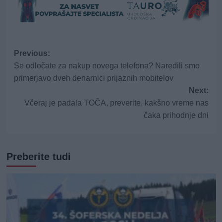
Post
Previous:
Se odločate za nakup novega telefona? Naredili smo
navigation
primerjavo dveh denarnici prijaznih mobitelov
Next:
Včeraj je padala TOČA, preverite, kakšno vreme nas
čaka prihodnje dni
Preberite tudi