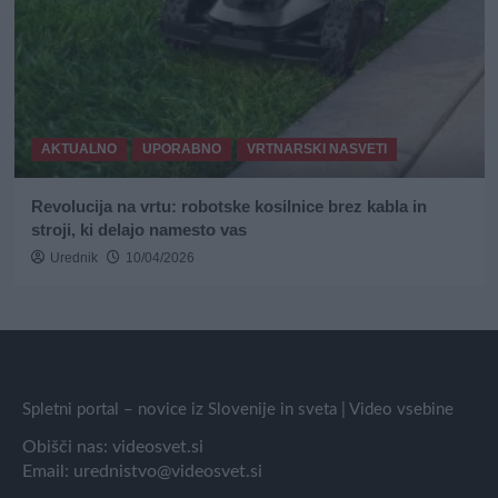
AKTUALNO
UPORABNO
VRTNARSKI NASVETI
Revolucija na vrtu: robotske kosilnice brez kabla in
stroji, ki delajo namesto vas
Urednik
10/04/2026
Spletni portal – novice iz Slovenije in sveta | Video vsebine
Obišči nas:
videosvet.si
Email:
urednistvo@videosvet.si