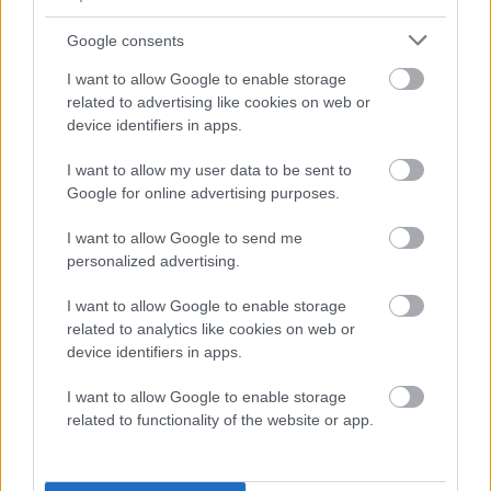
use your data for below specified purposes in below Google
Išči:
consent section.
Google consents
I want to allow Google to enable storage
Zadnje objave
related to advertising like cookies on web or
device identifiers in apps.
Rogla bo gostila tradicionalni 34. praznik šoferjev in
avtomehanikov!
I want to allow my user data to be sent to
Google for online advertising purposes.
Celično dihanje – ustvarjanje energije za regeneracijo
I want to allow Google to send me
Najboljši vrtni stroji Castelgarden za urejanje trate
personalized advertising.
Kam na izlet v Posočju? Odkrij Most na Soči
I want to allow Google to enable storage
related to analytics like cookies on web or
Revolucija na vrtu: robotske kosilnice brez kabla in stroji, ki
device identifiers in apps.
delajo namesto vas
I want to allow Google to enable storage
related to functionality of the website or app.