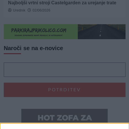
Najboljši vrtni stroji Castelgarden za urejanje trate
Urednik
02/06/2026
Naroči se na e-novice