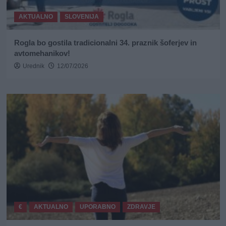
AKTUALNO
SLOVENIJA
Rogla bo gostila tradicionalni 34. praznik šoferjev in
avtomehanikov!
Urednik
12/07/2026
€
AKTUALNO
UPORABNO
ZDRAVJE