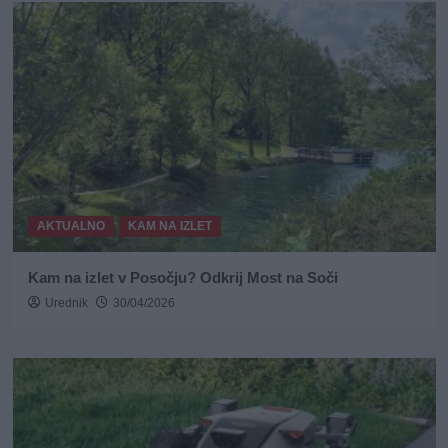
AKTUALNO
KAM NA IZLET
Kam na izlet v Posočju? Odkrij Most na Soči
Urednik
30/04/2026