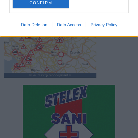
CONFIRM
SLO - stanje na cestah
30s
Data Deletion
Data Access
Privacy Policy
klikni za vstop na www.promet.si