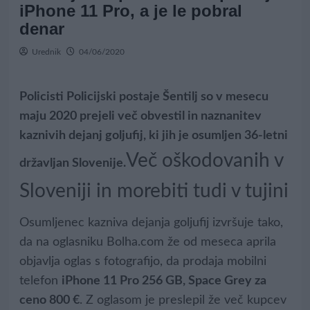
iPhone 11 Pro, a je le pobral
denar
Urednik
04/06/2020
Policisti Policijski postaje Šentilj so v mesecu
maju 2020 prejeli več obvestil in naznanitev
kaznivih dejanj goljufij, ki jih je osumljen 36-letni
Več oškodovanih v
državljan Slovenije.
Sloveniji in morebiti tudi v tujini
Osumljenec kazniva dejanja goljufij izvršuje tako,
da na oglasniku Bolha.com že od meseca aprila
objavlja oglas s fotografijo, da prodaja mobilni
telefon
iPhone 11 Pro 256 GB, Space Grey za
ceno 800 €
. Z oglasom je preslepil že več kupcev