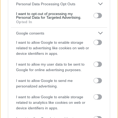
Please note that this website/app uses one or more Google
Personal Data Processing Opt Outs
services and may gather and store information including but
not limited to your visit or usage behaviour. You may click to
I want to opt-out of processing my
Personal Data for Targeted Advertising.
grant or deny consent to Google and its third-party tags to
Opted In
use your data for below specified purposes in below Google
consent section.
Google consents
Išči
I want to allow Google to enable storage
related to advertising like cookies on web or
Išči:
device identifiers in apps.
I want to allow my user data to be sent to
Zadnje objave
Google for online advertising purposes.
I want to allow Google to send me
Rogla bo gostila tradicionalni 34. praznik šoferjev in
personalized advertising.
avtomehanikov!
I want to allow Google to enable storage
Celično dihanje – ustvarjanje energije za regeneracijo
related to analytics like cookies on web or
device identifiers in apps.
Najboljši vrtni stroji Castelgarden za urejanje trate