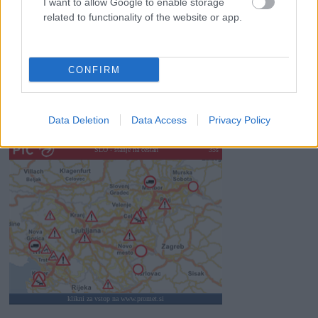
Kam na izlet v Posočju? Odkrij Most na Soči
I want to allow Google to enable storage
related to functionality of the website or app.
Revolucija na vrtu: robotske kosilnice brez kabla in stroji, ki
delajo namesto vas
CONFIRM
Data Deletion
Data Access
Privacy Policy
SLO - stanje na cestah
30s
klikni za vstop na www.promet.si