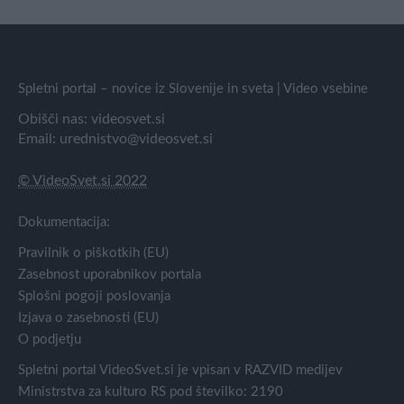
Spletni portal – novice iz Slovenije in sveta | Video vsebine
Obišči nas:
videosvet.si
Email:
urednistvo@videosvet.si
© VideoSvet.si 2022
Dokumentacija:
Pravilnik o piškotkih (EU)
Zasebnost uporabnikov portala
Splošni pogoji poslovanja
Izjava o zasebnosti (EU)
O podjetju
Spletni portal VideoSvet.si je vpisan v RAZVID medijev
Ministrstva za kulturo RS pod številko: 2190