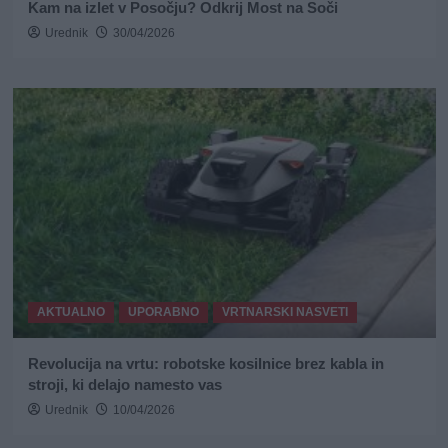
Kam na izlet v Posočju? Odkrij Most na Soči
Urednik
30/04/2026
AKTUALNO
UPORABNO
VRTNARSKI NASVETI
Revolucija na vrtu: robotske kosilnice brez kabla in
stroji, ki delajo namesto vas
Urednik
10/04/2026