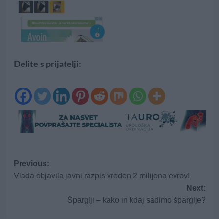
Delite s prijatelji:
Post
Previous:
Vlada objavila javni razpis vreden 2 milijona evrov!
navigation
Next:
Šparglji – kako in kdaj sadimo šparglje?