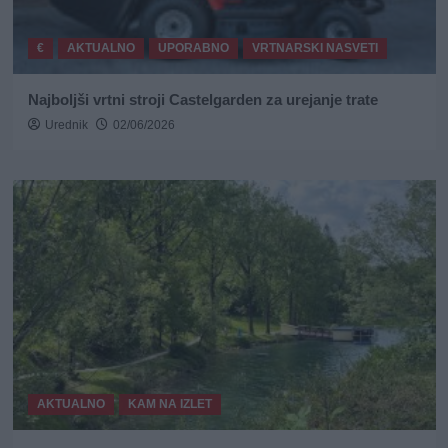
€
AKTUALNO
UPORABNO
VRTNARSKI NASVETI
Najboljši vrtni stroji Castelgarden za urejanje trate
Urednik
02/06/2026
AKTUALNO
KAM NA IZLET