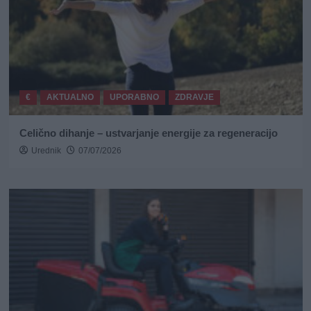
€
AKTUALNO
UPORABNO
ZDRAVJE
Celično dihanje – ustvarjanje energije za regeneracijo
Urednik
07/07/2026