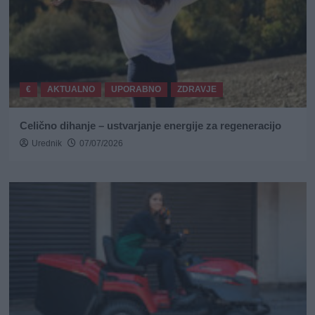
€
AKTUALNO
UPORABNO
ZDRAVJE
Celično dihanje – ustvarjanje energije za regeneracijo
Urednik
07/07/2026