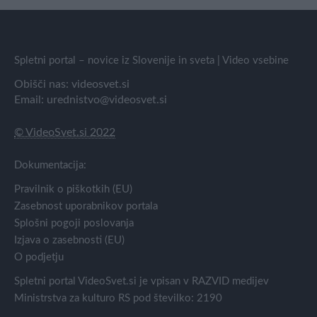
Spletni portal – novice iz Slovenije in sveta | Video vsebine
Obišči nas:
videosvet.si
Email:
urednistvo@videosvet.si
© VideoSvet.si 2022
Dokumentacija:
Pravilnik o piškotkih (EU)
Zasebnost uporabnikov portala
Splošni pogoji poslovanja
Izjava o zasebnosti (EU)
O podjetju
Spletni portal VideoSvet.si je vpisan v RAZVID medijev
Ministrstva za kulturo RS pod številko: 2190