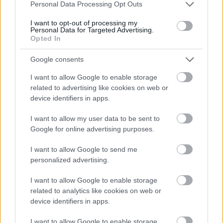
Please note that this website/app uses one or more Google
Personal Data Processing Opt Outs
services and may gather and store information including but
not limited to your visit or usage behaviour. You may click to
I want to opt-out of processing my
Personal Data for Targeted Advertising.
grant or deny consent to Google and its third-party tags to
Opted In
use your data for below specified purposes in below Google
consent section.
Google consents
Išči
I want to allow Google to enable storage
related to advertising like cookies on web or
Išči:
device identifiers in apps.
I want to allow my user data to be sent to
Zadnje objave
Google for online advertising purposes.
Rogla bo gostila tradicionalni 34. praznik šoferjev in
I want to allow Google to send me
avtomehanikov!
personalized advertising.
Celično dihanje – ustvarjanje energije za regeneracijo
I want to allow Google to enable storage
related to analytics like cookies on web or
Najboljši vrtni stroji Castelgarden za urejanje trate
device identifiers in apps.
Kam na izlet v Posočju? Odkrij Most na Soči
I want to allow Google to enable storage