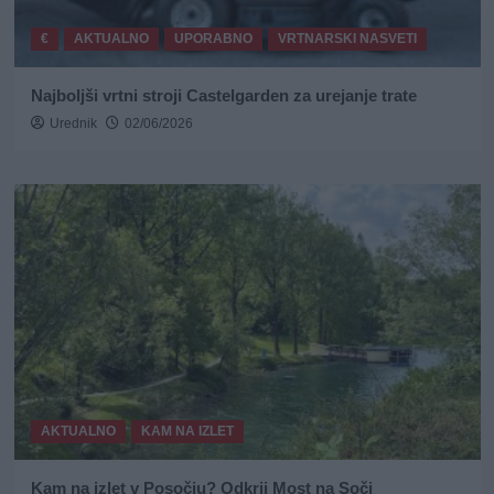
€
AKTUALNO
UPORABNO
VRTNARSKI NASVETI
Najboljši vrtni stroji Castelgarden za urejanje trate
Urednik
02/06/2026
AKTUALNO
KAM NA IZLET
Kam na izlet v Posočju? Odkrij Most na Soči