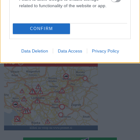
related to functionality of the website or app.
Revolucija na vrtu: robotske kosilnice brez kabla in stroji, ki
delajo namesto vas
CONFIRM
Data Deletion
Data Access
Privacy Policy
SLO - stanje na cestah
30s
klikni za vstop na www.promet.si