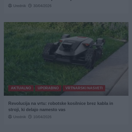
Urednik
30/04/2026
AKTUALNO
UPORABNO
VRTNARSKI NASVETI
Revolucija na vrtu: robotske kosilnice brez kabla in
stroji, ki delajo namesto vas
Urednik
10/04/2026