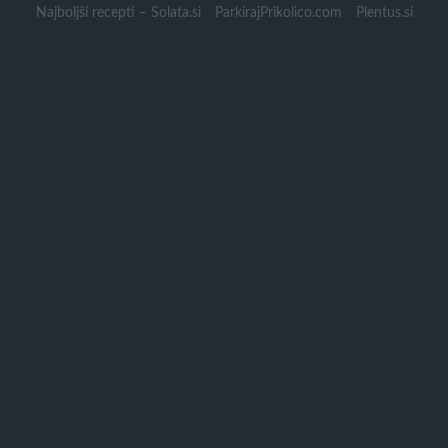
Skip
Najboljši recepti – Solata.si
ParkirajPrikolico.com
Plentus.si
to
content