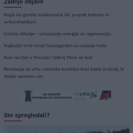
Zadnje objave
Rogla bo gostila tradicionalni 34. praznik šoferjev in
avtomehanikov!
Celično dihanje – ustvarjanje energije za regeneracijo
Najboljši vrtni stroji Castelgarden za urejanje trate
Kam na izlet v Posočju? Odkrij Most na Soči
Revolucija na vrtu: robotske kosilnice brez kabla in stroji, ki
delajo namesto vas
Ste spregledali?