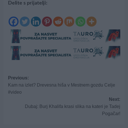
Delite s prijatelji:
Post
Previous:
Kam na izlet? Drevesna hiša v Mestnem gozdu Celje
navigation
#video
Next:
Dubaj: Burj Khalifa krasi slika na kateri je Tadej
Pogačar!