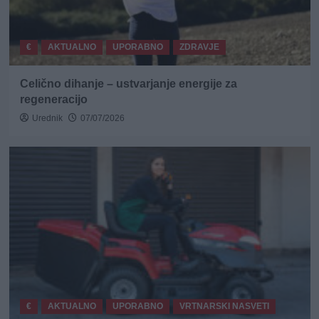
€
AKTUALNO
UPORABNO
ZDRAVJE
Celično dihanje – ustvarjanje energije za
regeneracijo
Urednik
07/07/2026
€
AKTUALNO
UPORABNO
VRTNARSKI NASVETI