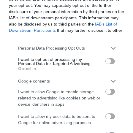
your opt-out. You may separately opt-out of the further
disclosure of your personal information by third parties on the
IAB’s list of downstream participants. This information may
also be disclosed by us to third parties on the
IAB’s List of
Downstream Participants
that may further disclose it to other
third parties.
Please note that this website/app uses one or more Google
Personal Data Processing Opt Outs
services and may gather and store information including but
not limited to your visit or usage behaviour. You may click to
I want to opt-out of processing my
Personal Data for Targeted Advertising.
grant or deny consent to Google and its third-party tags to
Opted In
use your data for below specified purposes in below Google
consent section.
Google consents
I want to allow Google to enable storage
related to advertising like cookies on web or
device identifiers in apps.
I want to allow my user data to be sent to
Google for online advertising purposes.
Išči