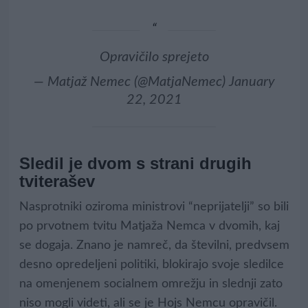
Opravičilo sprejeto
— Matjaž Nemec (@MatjaNemec)
January
22, 2021
Sledil je dvom s strani drugih
tviterašev
Nasprotniki oziroma ministrovi “neprijatelji” so bili
po prvotnem tvitu Matjaža Nemca v dvomih, kaj
se dogaja. Znano je namreč, da številni, predvsem
desno opredeljeni politiki, blokirajo svoje sledilce
na omenjenem socialnem omrežju in slednji zato
niso mogli videti, ali se je Hojs Nemcu opravičil.