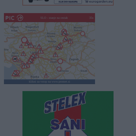
SLO - stanje na cestah
30s
klikni za vstop na www.promet.si