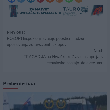
Post
Previous:
POZOR! Inšpektorji izvajajo poostren nadzor
navigation
upoštevanja zdravstvenih ukrepov!
Next:
TRAGEDIJA na Hrvaškem: Z avtom zapeljal v
cestninsko postajo, delavec umrl
Preberite tudi