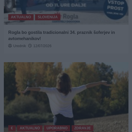
AKTUALNO
SLOVENIJA
Rogla bo gostila tradicionalni 34. praznik šoferjev in
avtomehanikov!
Urednik
12/07/2026
€
AKTUALNO
UPORABNO
ZDRAVJE