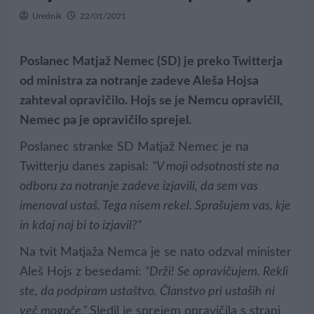
Urednik
22/01/2021
Poslanec Matjaž Nemec (SD) je preko Twitterja
od ministra za notranje zadeve Aleša Hojsa
zahteval opravičilo. Hojs se je Nemcu opravičil,
Nemec pa je opravičilo sprejel.
Poslanec stranke SD Matjaž Nemec je na
Twitterju danes zapisal:
“V moji odsotnosti ste na
odboru za notranje zadeve izjavili, da sem vas
imenoval ustaš. Tega nisem rekel. Sprašujem vas, kje
in kdaj naj bi to izjavil?”
Na tvit Matjaža Nemca je se nato odzval minister
Aleš Hojs z besedami:
“Drži! Se opravičujem. Rekli
ste, da podpiram ustaštvo. Članstvo pri ustaših ni
več mogoče.”
Sledil je sprejem opravičila s strani