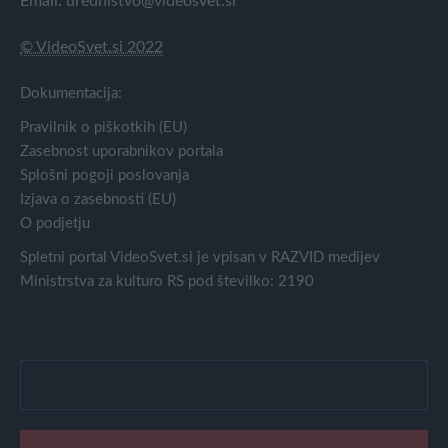
Email:
urednistvo@videosvet.si
© VideoSvet.si 2022
Dokumentacija:
Pravilnik o piškotkih (EU)
Zasebnost uporabnikov portala
Splošni pogoji poslovanja
Izjava o zasebnosti (EU)
O podjetju
Spletni portal VideoSvet.si je vpisan v RAZVID medijev
Ministrstva za kulturo RS pod številko: 2190