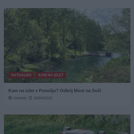
AKTUALNO
KAM NA IZLET
Kam na izlet v Posočju? Odkrij Most na Soči
Urednik
30/04/2026