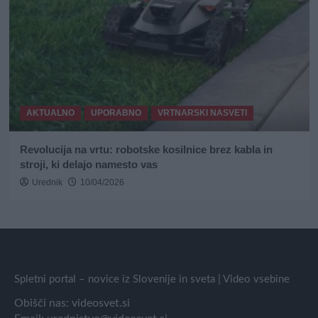
AKTUALNO
UPORABNO
VRTNARSKI NASVETI
Revolucija na vrtu: robotske kosilnice brez kabla in
stroji, ki delajo namesto vas
Urednik
10/04/2026
Spletni portal – novice iz Slovenije in sveta | Video vsebine
Obišči nas:
videosvet.si