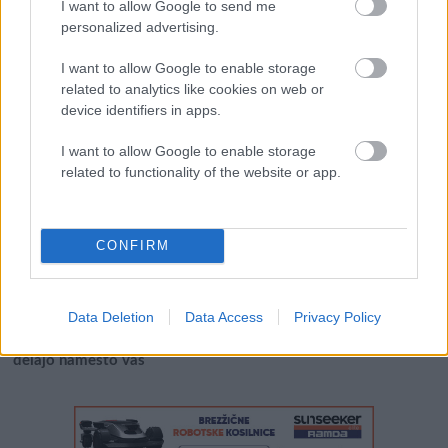
I want to allow Google to send me
personalized advertising.
Išči:
I want to allow Google to enable storage
related to analytics like cookies on web or
Zadnje objave
device identifiers in apps.
I want to allow Google to enable storage
Rogla bo gostila tradicionalni 34. praznik šoferjev in
related to functionality of the website or app.
avtomehanikov!
Celično dihanje – ustvarjanje energije za regeneracijo
CONFIRM
Najboljši vrtni stroji Castelgarden za urejanje trate
Kam na izlet v Posočju? Odkrij Most na Soči
Data Deletion
Data Access
Privacy Policy
Revolucija na vrtu: robotske kosilnice brez kabla in stroji, ki
delajo namesto vas