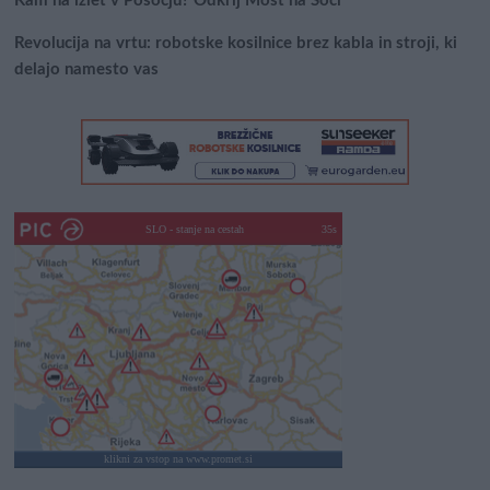
Kam na izlet v Posočju? Odkrij Most na Soči
Revolucija na vrtu: robotske kosilnice brez kabla in stroji, ki
delajo namesto vas
SLO - stanje na cestah
30s
klikni za vstop na www.promet.si