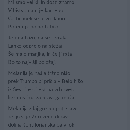
Mi smo veliki, in dosti znamo
V bistvu nam je kar lepo
Če bi imeli še prvo damo
Potem popolno bi bilo.
Je ena blizu, da se ji vrata
Lahko odprejo na stežaj
Še malo manjka, in če ji rata
Bo to najvišji položaj.
Melanija je našla tržno nišo
prek Trumpa bi prišla v Belo hišo
iz Sevnice direkt na vrh sveta
ker nos ima za pravega moža.
Melanija zdaj gre po poti slave
želijo si jo Združene države
dolina šentflorjanska pa v jok