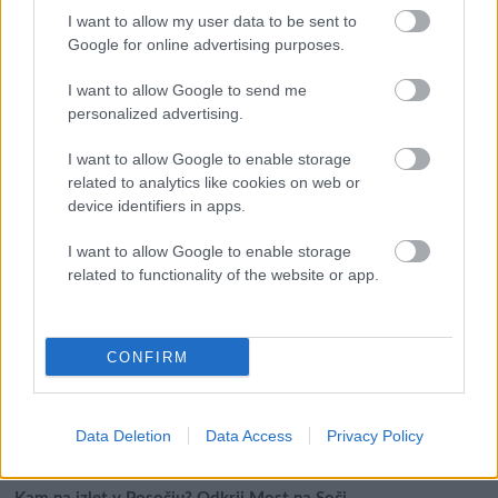
I want to allow my user data to be sent to
Google for online advertising purposes.
I want to allow Google to send me
personalized advertising.
Išči
I want to allow Google to enable storage
related to analytics like cookies on web or
device identifiers in apps.
Išči:
I want to allow Google to enable storage
related to functionality of the website or app.
Zadnje objave
Rogla bo gostila tradicionalni 34. praznik šoferjev in
CONFIRM
avtomehanikov!
Celično dihanje – ustvarjanje energije za regeneracijo
Data Deletion
Data Access
Privacy Policy
Najboljši vrtni stroji Castelgarden za urejanje trate