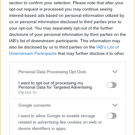
section to confirm your selection. Please note that after your
opt-out request is processed you may continue seeing
interest-based ads based on personal information utilized by
us or personal information disclosed to third parties prior to
your opt-out. You may separately opt-out of the further
disclosure of your personal information by third parties on the
IAB’s list of downstream participants. This information may
also be disclosed by us to third parties on the
IAB’s List of
Downstream Participants
that may further disclose it to other
third parties.
Please note that this website/app uses one or more Google
Personal Data Processing Opt Outs
services and may gather and store information including but
not limited to your visit or usage behaviour. You may click to
I want to opt-out of processing my
Personal Data for Targeted Advertising.
grant or deny consent to Google and its third-party tags to
Opted In
use your data for below specified purposes in below Google
consent section.
Google consents
I want to allow Google to enable storage
related to advertising like cookies on web or
device identifiers in apps.