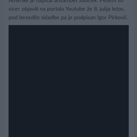
Amerike je napisal ansambel Slavček. Pesem so
sicer objavili na portalu Youtube že 8. julija letos,
pod besedilo skladbe pa je podpisan Igor Pirkovič.