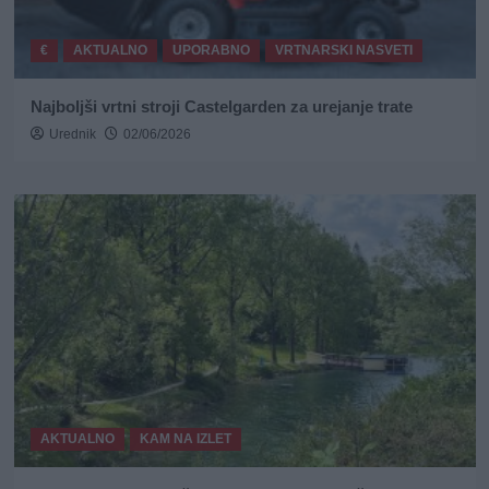
€
AKTUALNO
UPORABNO
VRTNARSKI NASVETI
Najboljši vrtni stroji Castelgarden za urejanje trate
Urednik
02/06/2026
AKTUALNO
KAM NA IZLET