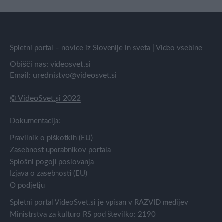
Spletni portal – novice iz Slovenije in sveta | Video vsebine
Obišči nas:
videosvet.si
Email:
urednistvo@videosvet.si
© VideoSvet.si 2022
Dokumentacija:
Pravilnik o piškotkih (EU)
Zasebnost uporabnikov portala
Splošni pogoji poslovanja
Izjava o zasebnosti (EU)
O podjetju
Spletni portal VideoSvet.si je vpisan v RAZVID medijev
Ministrstva za kulturo RS pod številko: 2190