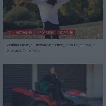
€
AKTUALNO
UPORABNO
ZDRAVJE
Celično dihanje – ustvarjanje energije za regeneracijo
Urednik
07/07/2026