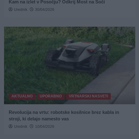
Kam na izlet v Posočju? Odkrij Most na Soči
Urednik
30/04/2026
AKTUALNO
UPORABNO
VRTNARSKI NASVETI
Revolucija na vrtu: robotske kosilnice brez kabla in
stroji, ki delajo namesto vas
Urednik
10/04/2026