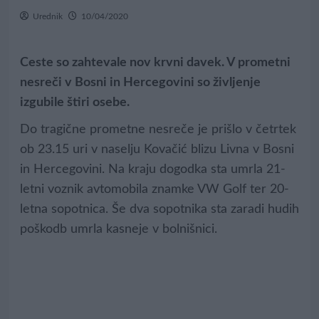
Urednik
10/04/2020
Ceste so zahtevale nov krvni davek. V prometni
nesreči v Bosni in Hercegovini so življenje
izgubile štiri osebe.
Do tragične prometne nesreče je prišlo v četrtek
ob 23.15 uri v naselju Kovačić blizu Livna v Bosni
in Hercegovini. Na kraju dogodka sta umrla 21-
letni voznik avtomobila znamke VW Golf ter 20-
letna sopotnica. Še dva sopotnika sta zaradi hudih
poškodb umrla kasneje v bolnišnici.