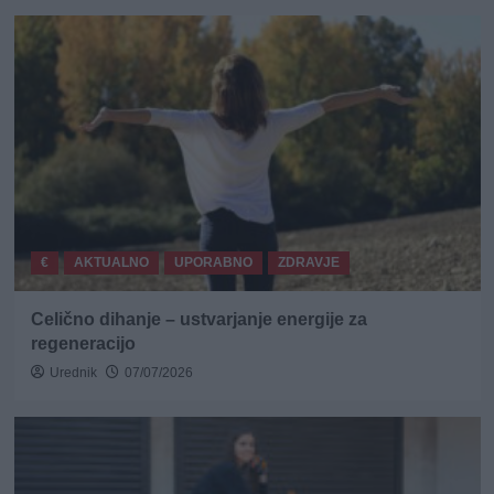
€
AKTUALNO
UPORABNO
ZDRAVJE
Celično dihanje – ustvarjanje energije za
regeneracijo
Urednik
07/07/2026