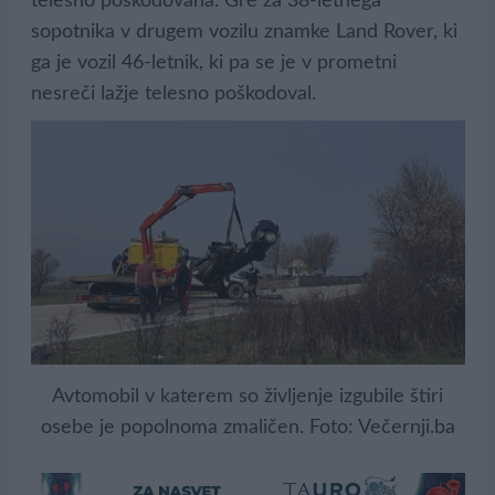
telesno poškodovana. Gre za 38-letnega
sopotnika v drugem vozilu znamke Land Rover, ki
ga je vozil 46-letnik, ki pa se je v prometni
nesreči lažje telesno poškodoval.
Avtomobil v katerem so življenje izgubile štiri
osebe je popolnoma zmaličen. Foto: Večernji.ba