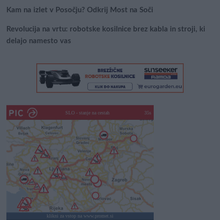
Kam na izlet v Posočju? Odkrij Most na Soči
Revolucija na vrtu: robotske kosilnice brez kabla in stroji, ki
delajo namesto vas
SLO - stanje na cestah
30s
klikni za vstop na www.promet.si