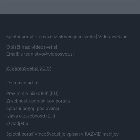
Spletni portal – novice iz Slovenije in sveta | Video vsebine
Obišči nas:
videosvet.si
Email:
urednistvo@videosvet.si
© VideoSvet.si 2022
Dokumentacija:
Pravilnik o piškotkih (EU)
Zasebnost uporabnikov portala
Splošni pogoji poslovanja
Izjava o zasebnosti (EU)
O podjetju
Spletni portal VideoSvet.si je vpisan v RAZVID medijev