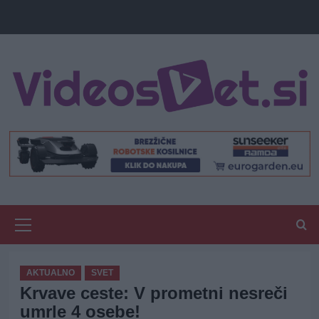
Primary
Menu
AKTUALNO
SVET
Krvave ceste: V prometni nesreči
umrle 4 osebe!