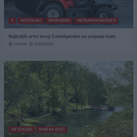
€
AKTUALNO
UPORABNO
VRTNARSKI NASVETI
Najboljši vrtni stroji Castelgarden za urejanje trate
Urednik
02/06/2026
AKTUALNO
KAM NA IZLET