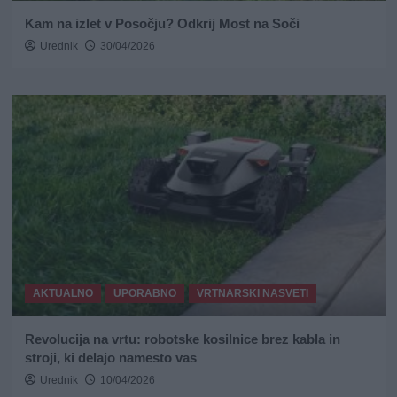
Kam na izlet v Posočju? Odkrij Most na Soči
Urednik
30/04/2026
AKTUALNO
UPORABNO
VRTNARSKI NASVETI
Revolucija na vrtu: robotske kosilnice brez kabla in
stroji, ki delajo namesto vas
Urednik
10/04/2026