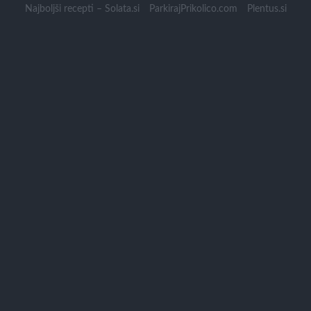
Skip
Najboljši recepti – Solata.si
ParkirajPrikolico.com
Plentus.si
to
content