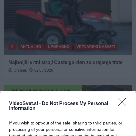
€
AKTUALNO
UPORABNO
VRTNARSKI NASVETI
Najboljši vrtni stroji Castelgarden za urejanje trate
Urednik
02/06/2026
VideoSvet.si -
Do Not Process My Personal
Information
Naroči se na e-novice
If you wish to opt-out of the sale, sharing to third parties, or
processing of your personal or sensitive information for
targeted advertising by us, please use the below opt-out