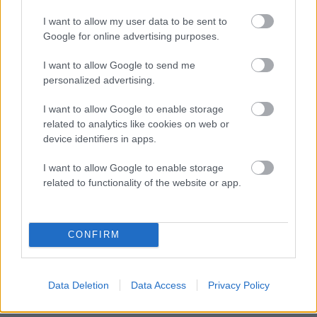
I want to allow my user data to be sent to
Google for online advertising purposes.
I want to allow Google to send me
personalized advertising.
I want to allow Google to enable storage
Išči
related to analytics like cookies on web or
device identifiers in apps.
Išči:
I want to allow Google to enable storage
related to functionality of the website or app.
Zadnje objave
Rogla bo gostila tradicionalni 34. praznik šoferjev in
CONFIRM
avtomehanikov!
Celično dihanje – ustvarjanje energije za regeneracijo
Data Deletion
Data Access
Privacy Policy
Najboljši vrtni stroji Castelgarden za urejanje trate