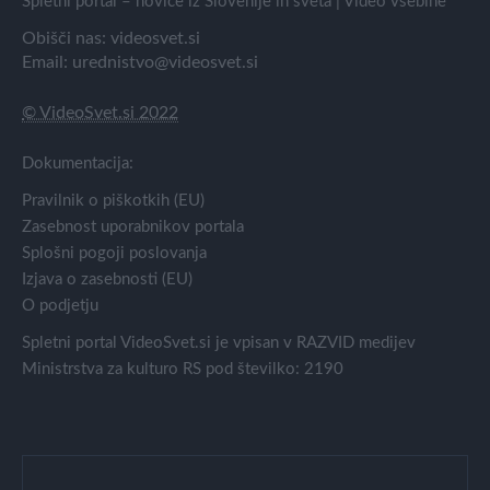
Spletni portal – novice iz Slovenije in sveta | Video vsebine
Obišči nas:
videosvet.si
Email:
urednistvo@videosvet.si
© VideoSvet.si 2022
Dokumentacija:
Pravilnik o piškotkih (EU)
Zasebnost uporabnikov portala
Splošni pogoji poslovanja
Izjava o zasebnosti (EU)
O podjetju
Spletni portal VideoSvet.si je vpisan v RAZVID medijev
Ministrstva za kulturo RS pod številko: 2190