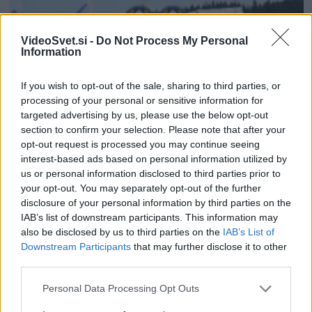
VideoSvet.si -
Do Not Process My Personal
Information
If you wish to opt-out of the sale, sharing to third parties, or
processing of your personal or sensitive information for
targeted advertising by us, please use the below opt-out
section to confirm your selection. Please note that after your
opt-out request is processed you may continue seeing
AKTUALNO
SLOVENIJA
interest-based ads based on personal information utilized by
us or personal information disclosed to third parties prior to
Rogla bo gostila tradicionalni 34. praznik šoferjev in
your opt-out. You may separately opt-out of the further
avtomehanikov!
disclosure of your personal information by third parties on the
Urednik
12/07/2026
IAB’s list of downstream participants. This information may
also be disclosed by us to third parties on the
IAB’s List of
Downstream Participants
that may further disclose it to other
third parties.
Please note that this website/app uses one or more Google
Personal Data Processing Opt Outs
services and may gather and store information including but