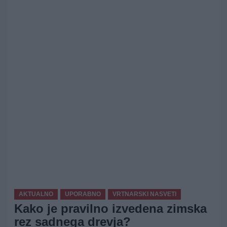
AKTUALNO
UPORABNO
VRTNARSKI NASVETI
Kako je pravilno izvedena zimska
rez sadnega drevja?