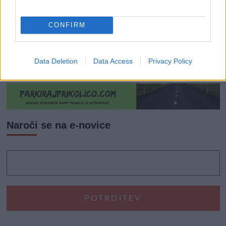
€
AKTUALNO
UPORABNO
VRTNARSKI NASVETI
CONFIRM
Najboljši vrtni stroji Castelgarden za urejanje trate
Urednik
02/06/2026
Data Deletion
Data Access
Privacy Policy
Naroči se na e-novice