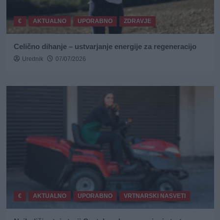
€
AKTUALNO
UPORABNO
ZDRAVJE
Celično dihanje – ustvarjanje energije za regeneracijo
Urednik
07/07/2026
€
AKTUALNO
UPORABNO
VRTNARSKI NASVETI