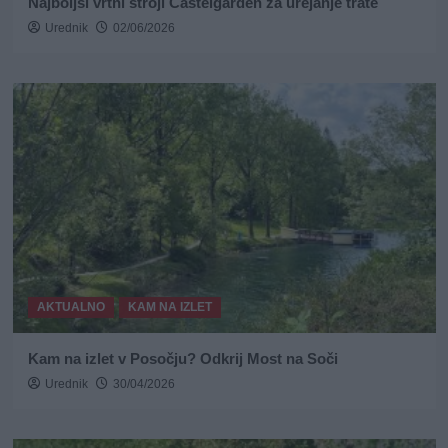
Najboljši vrtni stroji Castelgarden za urejanje trate
Urednik
02/06/2026
AKTUALNO
KAM NA IZLET
Kam na izlet v Posočju? Odkrij Most na Soči
Urednik
30/04/2026