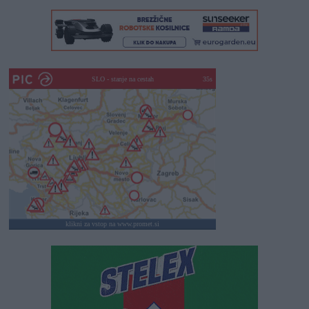
SLO - stanje na cestah
30s
klikni za vstop na www.promet.si