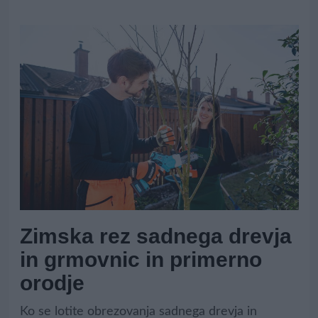
Zimska rez sadnega drevja
in grmovnic in primerno
orodje
Ko se lotite obrezovanja sadnega drevja in