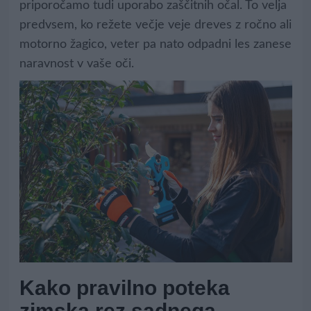
priporočamo tudi uporabo zaščitnih očal. To velja
predvsem, ko režete večje veje dreves z ročno ali
motorno žagico, veter pa nato odpadni les zanese
naravnost v vaše oči.
Kako pravilno poteka
zimska rez sadnega