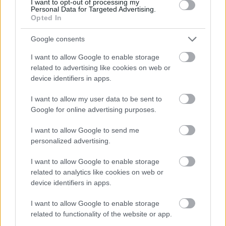
not limited to your visit or usage behaviour. You may click to
I want to opt-out of processing my
Personal Data for Targeted Advertising.
grant or deny consent to Google and its third-party tags to
Opted In
use your data for below specified purposes in below Google
consent section.
Google consents
I want to allow Google to enable storage
€
AKTUALNO
UPORABNO
ZDRAVJE
related to advertising like cookies on web or
device identifiers in apps.
Celično dihanje – ustvarjanje energije za
I want to allow my user data to be sent to
regeneracijo
Google for online advertising purposes.
Urednik
07/07/2026
I want to allow Google to send me
personalized advertising.
I want to allow Google to enable storage
related to analytics like cookies on web or
device identifiers in apps.
I want to allow Google to enable storage
related to functionality of the website or app.