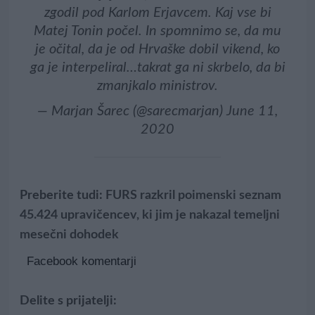
zgodil pod Karlom Erjavcem. Kaj vse bi
Matej Tonin počel. In spomnimo se, da mu
je očital, da je od Hrvaške dobil vikend, ko
ga je interpeliral…takrat ga ni skrbelo, da bi
zmanjkalo ministrov.
— Marjan Šarec (@sarecmarjan)
June 11,
2020
Preberite tudi:
FURS razkril poimenski seznam
45.424 upravičencev, ki jim je nakazal temeljni
mesečni dohodek
Facebook komentarji
Delite s prijatelji: