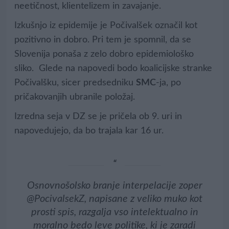
neetičnost, klientelizem in zavajanje.
Izkušnjo iz epidemije je Počivalšek označil kot
pozitivno in dobro. Pri tem je spomnil, da se
Slovenija ponaša z zelo dobro epidemiološko
sliko. Glede na napovedi bodo koalicijske stranke
Počivalšku, sicer predsedniku
SMC
-ja, po
pričakovanjih ubranile položaj.
Izredna seja v DZ se je pričela ob 9. uri in
napovedujejo, da bo trajala kar 16 ur.
Osnovnošolsko branje interpelacije zoper
@PocivalsekZ
, napisane z veliko muko kot
prosti spis, razgalja vso intelektualno in
moralno bedo leve politike, ki je zaradi