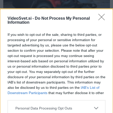
€
AKTUALNO
UPORABNO
VRTNARSKI NASVETI
VideoSvet.si -
Do Not Process My Personal
Information
Najboljši vrtni stroji Castelgarden za urejanje trate
If you wish to opt-out of the sale, sharing to third parties, or
Urednik
02/06/2026
processing of your personal or sensitive information for
targeted advertising by us, please use the below opt-out
section to confirm your selection. Please note that after your
opt-out request is processed you may continue seeing
interest-based ads based on personal information utilized by
us or personal information disclosed to third parties prior to
Naroči se na e-novice
your opt-out. You may separately opt-out of the further
disclosure of your personal information by third parties on the
IAB’s list of downstream participants. This information may
also be disclosed by us to third parties on the
IAB’s List of
Downstream Participants
that may further disclose it to other
third parties.
Please note that this website/app uses one or more Google
Personal Data Processing Opt Outs
services and may gather and store information including but