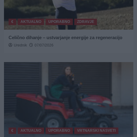
€
AKTUALNO
UPORABNO
ZDRAVJE
Celično dihanje – ustvarjanje energije za regeneracijo
Urednik
07/07/2026
€
AKTUALNO
UPORABNO
VRTNARSKI NASVETI