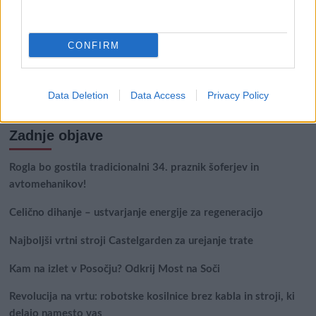
CONFIRM
Išči
Išči:
Data Deletion
Data Access
Privacy Policy
Zadnje objave
Rogla bo gostila tradicionalni 34. praznik šoferjev in
avtomehanikov!
Celično dihanje – ustvarjanje energije za regeneracijo
Najboljši vrtni stroji Castelgarden za urejanje trate
Kam na izlet v Posočju? Odkrij Most na Soči
Revolucija na vrtu: robotske kosilnice brez kabla in stroji, ki
delajo namesto vas