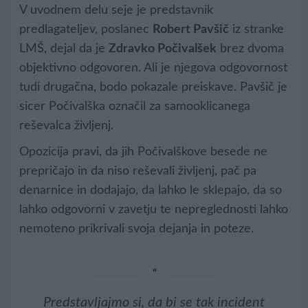
V uvodnem delu seje je predstavnik
predlagateljev, poslanec
Robert Pavšič
iz stranke
LMŠ, dejal da je
Zdravko Počivalšek
brez dvoma
objektivno odgovoren. Ali je njegova odgovornost
tudi drugačna, bodo pokazale preiskave. Pavšič je
sicer Počivalška označil za samooklicanega
reševalca življenj.
Opozicija pravi, da jih Počivalškove besede ne
prepričajo in da niso reševali življenj, pač pa
denarnice in dodajajo, da lahko le sklepajo, da so
lahko odgovorni v zavetju te nepreglednosti lahko
nemoteno prikrivali svoja dejanja in poteze.
Predstavljajmo si, da bi se tak incident