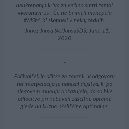
neukrepanja kriva za večino smrti zaradi
#koronavirus
. Če ne bi imeli monopola
#MSM
, bi skopneli v nekaj tednih.
— Janez Janša (@JJansaSDS)
June 11,
2020
Počivalšek je očitke že zavrnil. V odgovoru
na interpelacijo je nanizal dejstva, ki po
njegovem mnenju dokazujejo, da so bile
odločitve pri nabavah zaščitne opreme
glede na krizne okoliščine optimalne.