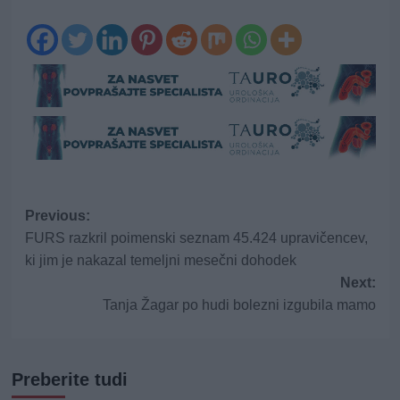
Post
Previous:
FURS razkril poimenski seznam 45.424 upravičencev,
navigation
ki jim je nakazal temeljni mesečni dohodek
Next:
Tanja Žagar po hudi bolezni izgubila mamo
Preberite tudi