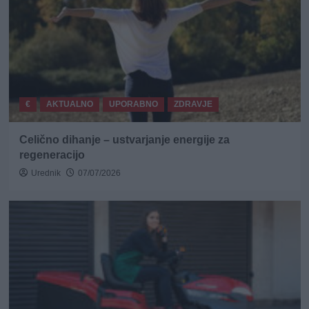
€
AKTUALNO
UPORABNO
ZDRAVJE
Celično dihanje – ustvarjanje energije za
regeneracijo
Urednik
07/07/2026