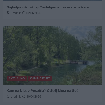
Najboljši vrtni stroji Castelgarden za urejanje trate
Urednik
02/06/2026
AKTUALNO
KAM NA IZLET
Kam na izlet v Posočju? Odkrij Most na Soči
Urednik
30/04/2026