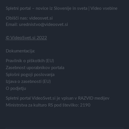
Spletni portal – novice iz Slovenije in sveta | Video vsebine
Obišči nas:
videosvet.si
Email:
urednistvo@videosvet.si
© VideoSvet.si 2022
Dokumentacija:
Pravilnik o piškotkih (EU)
Zasebnost uporabnikov portala
Splošni pogoji poslovanja
Izjava o zasebnosti (EU)
O podjetju
Spletni portal VideoSvet.si je vpisan v RAZVID medijev
Ministrstva za kulturo RS pod številko: 2190