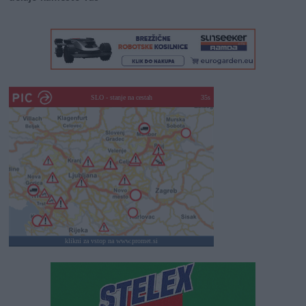
SLO - stanje na cestah
30s
klikni za vstop na www.promet.si