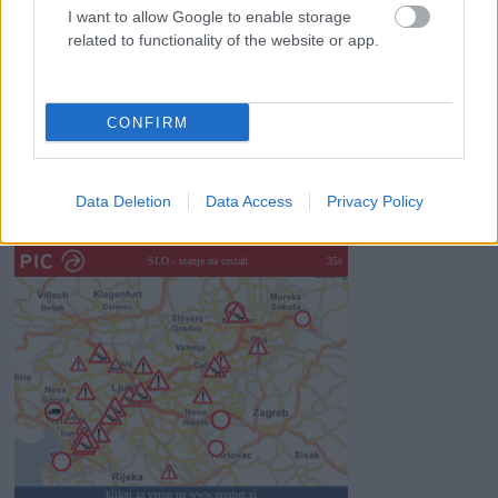
I want to allow Google to enable storage
Kam na izlet v Posočju? Odkrij Most na Soči
related to functionality of the website or app.
Revolucija na vrtu: robotske kosilnice brez kabla in stroji, ki
delajo namesto vas
CONFIRM
Data Deletion
Data Access
Privacy Policy
SLO - stanje na cestah
30s
klikni za vstop na www.promet.si