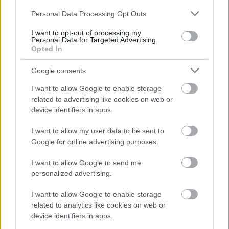
Please note that this website/app uses one or more Google
Personal Data Processing Opt Outs
services and may gather and store information including but
not limited to your visit or usage behaviour. You may click to
I want to opt-out of processing my
Personal Data for Targeted Advertising.
grant or deny consent to Google and its third-party tags to
Opted In
use your data for below specified purposes in below Google
consent section.
Google consents
Išči
I want to allow Google to enable storage
related to advertising like cookies on web or
Išči:
device identifiers in apps.
I want to allow my user data to be sent to
Google for online advertising purposes.
Zadnje objave
I want to allow Google to send me
Rogla bo gostila tradicionalni 34. praznik šoferjev in
personalized advertising.
avtomehanikov!
I want to allow Google to enable storage
Celično dihanje – ustvarjanje energije za regeneracijo
related to analytics like cookies on web or
device identifiers in apps.
Najboljši vrtni stroji Castelgarden za urejanje trate