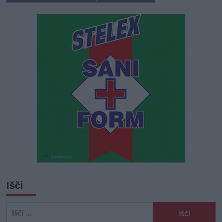
Išči
Išči: