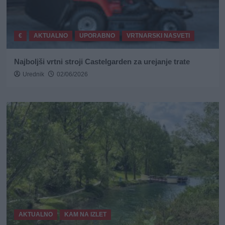
€
AKTUALNO
UPORABNO
VRTNARSKI NASVETI
Najboljši vrtni stroji Castelgarden za urejanje trate
Urednik
02/06/2026
AKTUALNO
KAM NA IZLET