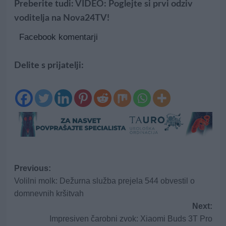
Preberite tudi:
VIDEO: Poglejte si prvi odziv
voditelja na Nova24TV!
Facebook komentarji
Delite s prijatelji:
Post
Previous:
Volilni molk: Dežurna služba prejela 544 obvestil o
navigation
domnevnih kršitvah
Next:
Impresiven čarobni zvok: Xiaomi Buds 3T Pro