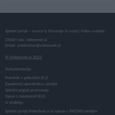
Spletni portal – novice iz Slovenije in sveta | Video vsebine
Obišči nas:
videosvet.si
Email:
urednistvo@videosvet.si
© VideoSvet.si 2022
Dokumentacija:
Pravilnik o piškotkih (EU)
Zasebnost uporabnikov portala
Splošni pogoji poslovanja
Izjava o zasebnosti (EU)
O podjetju
Spletni portal VideoSvet.si je vpisan v RAZVID medijev