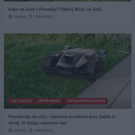
Kam na izlet v Posočju? Odkrij Most na Soči
Urednik
30/04/2026
AKTUALNO
UPORABNO
VRTNARSKI NASVETI
Revolucija na vrtu: robotske kosilnice brez kabla in
stroji, ki delajo namesto vas
Urednik
10/04/2026