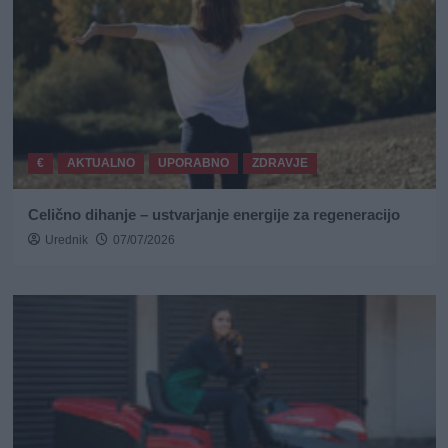
€
AKTUALNO
UPORABNO
ZDRAVJE
Celično dihanje – ustvarjanje energije za regeneracijo
Urednik
07/07/2026