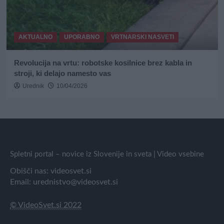
AKTUALNO
UPORABNO
VRTNARSKI NASVETI
Revolucija na vrtu: robotske kosilnice brez kabla in
stroji, ki delajo namesto vas
Urednik
10/04/2026
Spletni portal – novice iz Slovenije in sveta | Video vsebine
Obišči nas:
videosvet.si
Email:
urednistvo@videosvet.si
© VideoSvet.si 2022