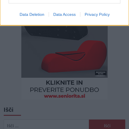
Data Deletion
Data Access
Privacy Policy
Išči
Išči: