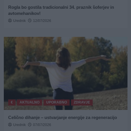
Rogla bo gostila tradicionalni 34. praznik šoferjev in
avtomehanikov!
Urednik
12/07/2026
€
AKTUALNO
UPORABNO
ZDRAVJE
Celično dihanje – ustvarjanje energije za regeneracijo
Urednik
07/07/2026