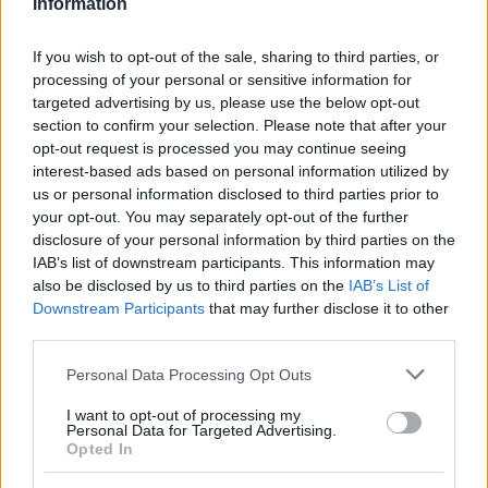
Information
FOTO:
Na
avtobusni
If you wish to opt-out of the sale, sharing to third parties, or
postaji
processing of your personal or sensitive information for
neznanca
targeted advertising by us, please use the below opt-out
za
section to confirm your selection. Please note that after your
nekaj
opt-out request is processed you may continue seeing
evrov
interest-based ads based on personal information utilized by
pretepla
in
us or personal information disclosed to third parties prior to
zbrcala
your opt-out. You may separately opt-out of the further
starejšega
disclosure of your personal information by third parties on the
AKTUALNO
DOMOV
SLOVENIJA
SVET
moškega
IAB’s list of downstream participants. This information may
also be disclosed by us to third parties on the
IAB’s List of
Amerika v polarnem mrazu, v Avstraliji 47 stopinj,
Downstream Participants
that may further disclose it to other
pri nas pomlad
third parties.
Urednik
08/01/2018
Please note that this website/app uses one or more Google
Personal Data Processing Opt Outs
Večji del Združenih držav Amerike se bori s polarnim mrazom,
services and may gather and store information including but
na drugi strani zemeljske poloble vročina nikakor ne pojenja,
not limited to your visit or usage behaviour. You may click to
I want to opt-out of processing my
Personal Data for Targeted Advertising.
naše...
grant or deny consent to Google and its third-party tags to
Opted In
use your data for below specified purposes in below Google
Read
Read More
consent section.