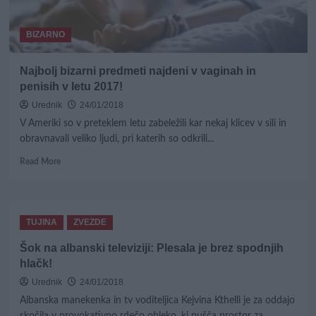
BIZARNO
Najbolj bizarni predmeti najdeni v vaginah in
penisih v letu 2017!
Urednik
24/01/2018
V Ameriki so v preteklem letu zabeležili kar nekaj klicev v sili in
obravnavali veliko ljudi, pri katerih so odkrili...
Read
Read More
more
about
Najbolj
bizarni
TUJINA
ZVEZDE
predmeti
najdeni
Šok na albanski televiziji: Plesala je brez spodnjih
v
hlačk!
vaginah
in
Urednik
24/01/2018
penisih
Albanska manekenka in tv voditeljica Kejvina Kthelli je za oddajo
v
skočila v provokativno rdečo obleko, ki pušča prostor za