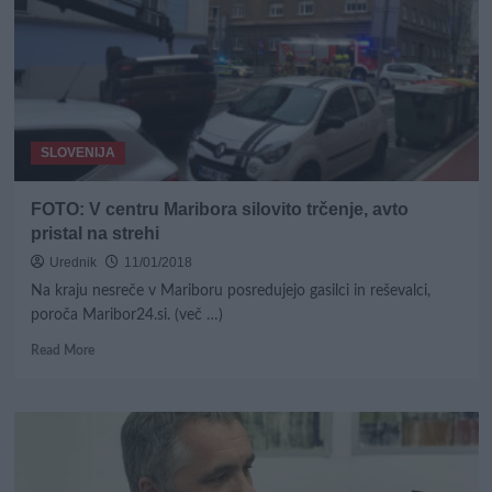
luč!
SLOVENIJA
FOTO: V centru Maribora silovito trčenje, avto
pristal na strehi
Urednik
11/01/2018
Na kraju nesreče v Mariboru posredujejo gasilci in reševalci,
poroča Maribor24.si. (več …)
Read
Read More
more
about
FOTO:
V
centru
Maribora