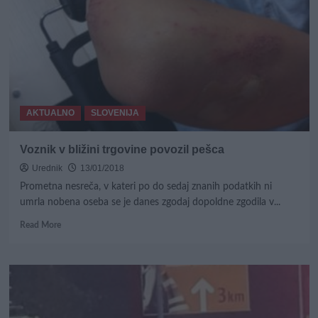
katera
se
bolje
poljublja:
Angelina
Jolie
ali
Jennifer
AKTUALNO
SLOVENIJA
Aniston?
Voznik v bližini trgovine povozil pešca
Urednik
13/01/2018
Prometna nesreča, v kateri po do sedaj znanih podatkih ni
umrla nobena oseba se je danes zgodaj dopoldne zgodila v...
Read
Read More
more
about
Voznik
v
bližini
trgovine
povozil