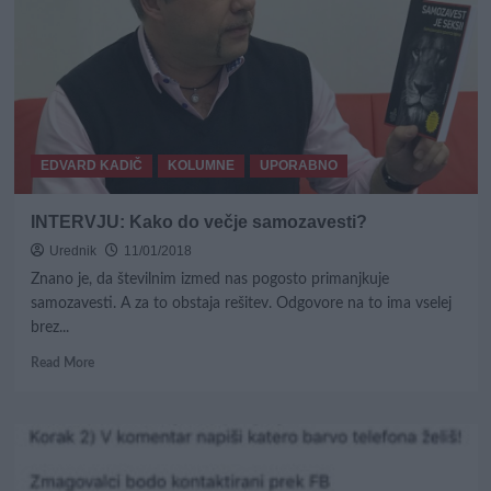
silovito
trčenje,
avto
pristal
na
strehi
EDVARD KADIČ
KOLUMNE
UPORABNO
INTERVJU: Kako do večje samozavesti?
Urednik
11/01/2018
Znano je, da številnim izmed nas pogosto primanjkuje
samozavesti. A za to obstaja rešitev. Odgovore na to ima vselej
brez...
Read
Read More
more
about
INTERVJU:
Kako
do
večje