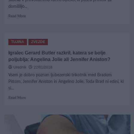
letu
domišlijo...
2017!
Read
Read More
more
about
Šok
na
TUJINA
ZVEZDE
albanski
televiziji:
Igralec Gerard Butler razkril, katera se bolje
Plesala
poljublja: Angelina Jolie ali Jennifer Aniston?
je
brez
Urednik
22/01/2018
spodnjih
Vsem je dobro poznan ljubezenski trikotnik med Bradom
hlačk!
Pittom, Jennifer Aniston in Angelino Jolie. Toda Brad ni edini, ki
si...
Read
Read More
more
about
Igralec
Gerard
Butler
razkril,