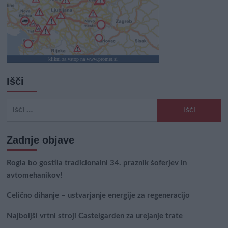
klikni za vstop na www.promet.si
Išči
Išči:
Zadnje objave
Rogla bo gostila tradicionalni 34. praznik šoferjev in
avtomehanikov!
Celično dihanje – ustvarjanje energije za regeneracijo
Najboljši vrtni stroji Castelgarden za urejanje trate