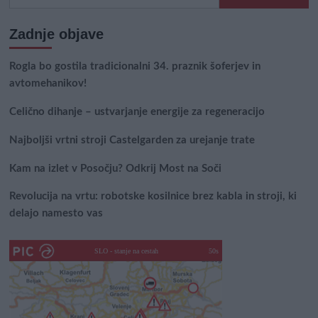
Zadnje objave
Rogla bo gostila tradicionalni 34. praznik šoferjev in
avtomehanikov!
Celično dihanje – ustvarjanje energije za regeneracijo
Najboljši vrtni stroji Castelgarden za urejanje trate
Kam na izlet v Posočju? Odkrij Most na Soči
Revolucija na vrtu: robotske kosilnice brez kabla in stroji, ki
delajo namesto vas
SLO - stanje na cestah
45s