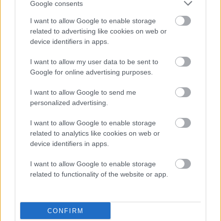
more
Google consents
about
Amerika
I want to allow Google to enable storage
v
related to advertising like cookies on web or
Številčenje
Previous
1
3
4
Next
2
polarnem
device identifiers in apps.
mrazu,
prispevkov
v
I want to allow my user data to be sent to
Naroči se na e-novice
Avstraliji
Google for online advertising purposes.
47
stopinj,
I want to allow Google to send me
pri
personalized advertising.
nas
pomlad
I want to allow Google to enable storage
related to analytics like cookies on web or
device identifiers in apps.
I want to allow Google to enable storage
related to functionality of the website or app.
CONFIRM