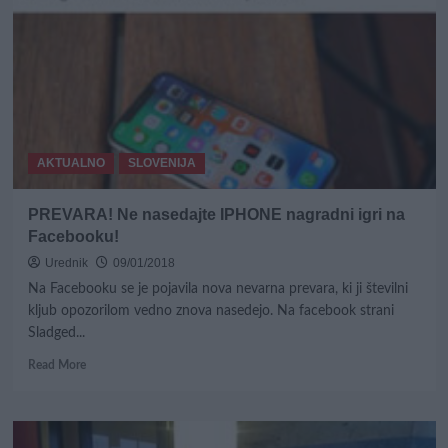
samozavesti?
AKTUALNO
SLOVENIJA
PREVARA! Ne nasedajte IPHONE nagradni igri na
Facebooku!
Urednik
09/01/2018
Na Facebooku se je pojavila nova nevarna prevara, ki ji številni
kljub opozorilom vedno znova nasedejo. Na facebook strani
Sladged...
Read
Read More
more
about
PREVARA!
Ne