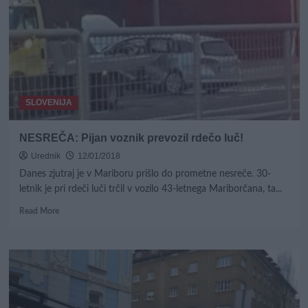
pešca
SLOVENIJA
NESREČA: Pijan voznik prevozil rdečo luč!
Urednik
12/01/2018
Danes zjutraj je v Mariboru prišlo do prometne nesreče. 30-
letnik je pri rdeči luči trčil v vozilo 43-letnega Mariborčana, ta...
Read
Read More
more
about
NESREČA:
Pijan
voznik
prevozil
rdečo