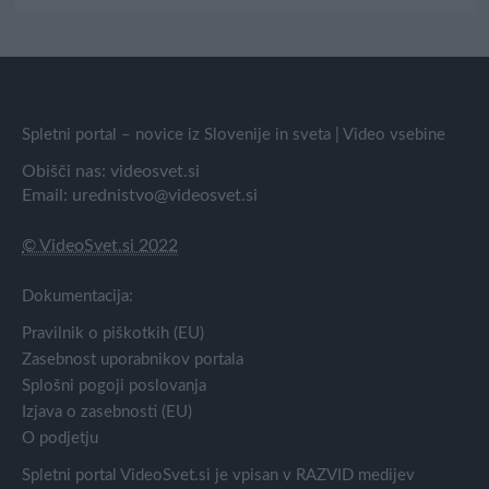
Spletni portal – novice iz Slovenije in sveta | Video vsebine
Obišči nas:
videosvet.si
Email:
urednistvo@videosvet.si
© VideoSvet.si 2022
Dokumentacija:
Pravilnik o piškotkih (EU)
Zasebnost uporabnikov portala
Splošni pogoji poslovanja
Izjava o zasebnosti (EU)
O podjetju
Spletni portal VideoSvet.si je vpisan v RAZVID medijev