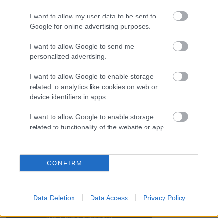
Kam na izlet v Posočju? Odkrij Most na Soči
I want to allow my user data to be sent to
Google for online advertising purposes.
Revolucija na vrtu: robotske kosilnice brez kabla in stroji, ki
delajo namesto vas
I want to allow Google to send me
personalized advertising.
I want to allow Google to enable storage
related to analytics like cookies on web or
device identifiers in apps.
SLO - stanje na cestah
30s
I want to allow Google to enable storage
related to functionality of the website or app.
CONFIRM
Data Deletion
Data Access
Privacy Policy
klikni za vstop na www.promet.si