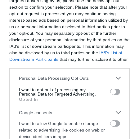
targeted advertising by us, please use the below opt-out
section to confirm your selection. Please note that after your
opt-out request is processed you may continue seeing
interest-based ads based on personal information utilized by
us or personal information disclosed to third parties prior to
your opt-out. You may separately opt-out of the further
disclosure of your personal information by third parties on the
IAB’s list of downstream participants. This information may
Išči
also be disclosed by us to third parties on the
IAB’s List of
Downstream Participants
that may further disclose it to other
third parties.
Išči:
Please note that this website/app uses one or more Google
Personal Data Processing Opt Outs
services and may gather and store information including but
Zadnje objave
not limited to your visit or usage behaviour. You may click to
I want to opt-out of processing my
Personal Data for Targeted Advertising.
grant or deny consent to Google and its third-party tags to
Opted In
use your data for below specified purposes in below Google
Rogla bo gostila tradicionalni 34. praznik šoferjev in
consent section.
avtomehanikov!
Google consents
Celično dihanje – ustvarjanje energije za regeneracijo
I want to allow Google to enable storage
related to advertising like cookies on web or
Najboljši vrtni stroji Castelgarden za urejanje trate
device identifiers in apps.