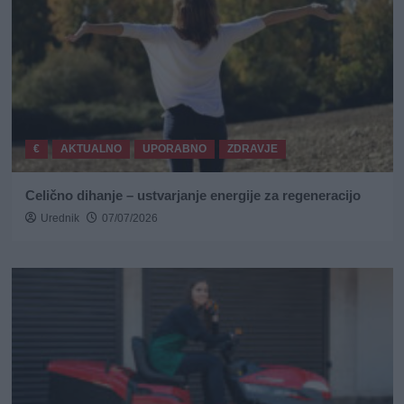
€
AKTUALNO
UPORABNO
ZDRAVJE
Celično dihanje – ustvarjanje energije za regeneracijo
Urednik
07/07/2026