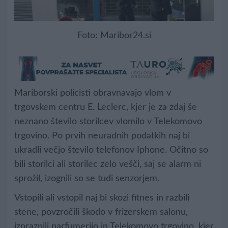
Foto: Maribor24.si
Mariborski policisti obravnavajo vlom v
trgovskem centru E. Leclerc, kjer je za zdaj še
neznano število storilcev vlomilo v Telekomovo
trgovino. Po prvih neuradnih podatkih naj bi
ukradli večjo število telefonov Iphone. Očitno so
bili storilci ali storilec zelo vešči, saj se alarm ni
sprožil, izognili so se tudi senzorjem.
Vstopili ali vstopil naj bi skozi fitnes in razbili
stene, povzročili škodo v frizerskem salonu,
izpraznili parfumerijo in Telekomovo trgovino, kjer