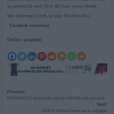
so povzročili med 70 in 80 tisoč evrov škode.
Več informacij sledi, še piše Maribor24.si.
Facebook komentarji
Delite s prijatelji:
Post
Previous:
NEVARNO! Z letali bodo odvrgli 400.000 vab za lisice
navigation
Next:
VIDEO: Denise Dame se je razgalila