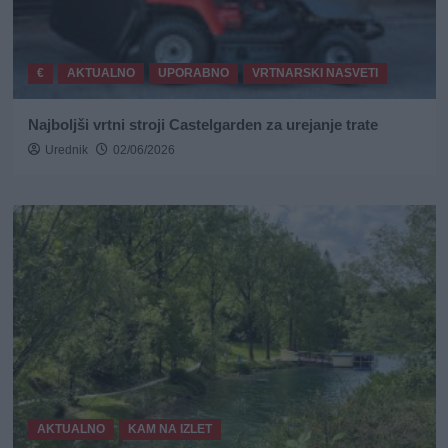
€
AKTUALNO
UPORABNO
VRTNARSKI NASVETI
Najboljši vrtni stroji Castelgarden za urejanje trate
Urednik
02/06/2026
AKTUALNO
KAM NA IZLET