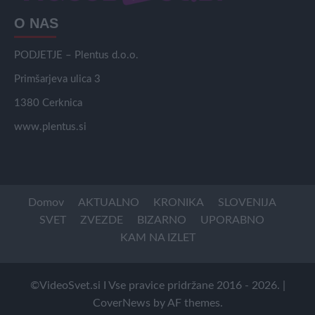
O NAS
PODJETJE – Plentus d.o.o.
Primšarjeva ulica 3
1380 Cerknica
www.plentus.si
Domov
AKTUALNO
KRONIKA
SLOVENIJA
SVET
ZVEZDE
BIZARNO
UPORABNO
KAM NA IZLET
©VideoSvet.si I Vse pravice pridržane 2016 - 2026.
|
CoverNews
by AF themes.