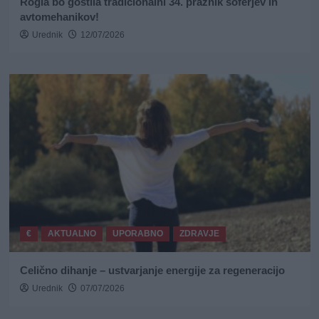
Rogla bo gostila tradicionalni 34. praznik šoferjev in
avtomehanikov!
Urednik
12/07/2026
€
AKTUALNO
UPORABNO
ZDRAVJE
Celično dihanje – ustvarjanje energije za regeneracijo
Urednik
07/07/2026