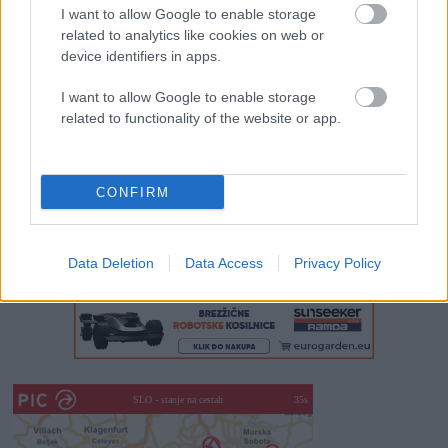
Zadnje objave
I want to allow Google to enable storage
related to analytics like cookies on web or
Rogla bo gostila tradicionalni 34. praznik šoferjev in
device identifiers in apps.
avtomehanikov!
I want to allow Google to enable storage
Celično dihanje – ustvarjanje energije za regeneracijo
related to functionality of the website or app.
Najboljši vrtni stroji Castelgarden za urejanje trate
Kam na izlet v Posočju? Odkrij Most na Soči
CONFIRM
Revolucija na vrtu: robotske kosilnice brez kabla in stroji, ki
delajo namesto vas
Data Deletion
Data Access
Privacy Policy
SLO - stanje na cestah
30s