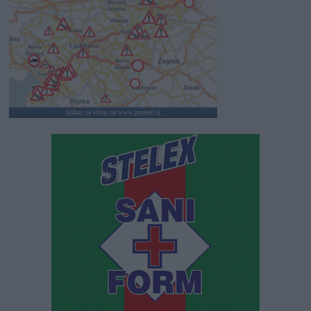
klikni za vstop na www.promet.si