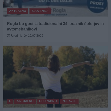
AKTUALNO
SLOVENIJA
Rogla bo gostila tradicionalni 34. praznik šoferjev in
avtomehanikov!
Urednik
12/07/2026
€
AKTUALNO
UPORABNO
ZDRAVJE