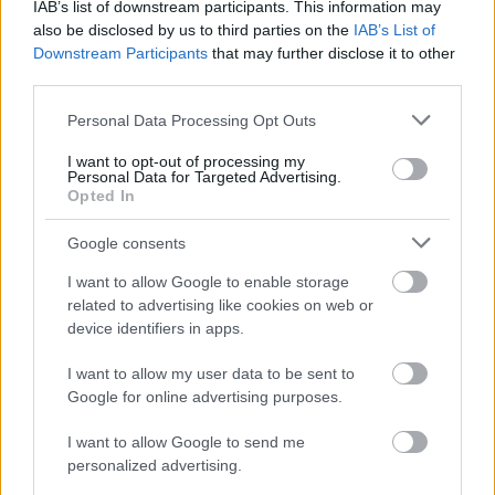
IAB’s list of downstream participants. This information may
also be disclosed by us to third parties on the
IAB’s List of
Downstream Participants
that may further disclose it to other
third parties.
Please note that this website/app uses one or more Google
Personal Data Processing Opt Outs
services and may gather and store information including but
not limited to your visit or usage behaviour. You may click to
I want to opt-out of processing my
Personal Data for Targeted Advertising.
grant or deny consent to Google and its third-party tags to
Opted In
use your data for below specified purposes in below Google
consent section.
Google consents
I want to allow Google to enable storage
related to advertising like cookies on web or
device identifiers in apps.
Išči
I want to allow my user data to be sent to
Google for online advertising purposes.
Išči:
I want to allow Google to send me
personalized advertising.