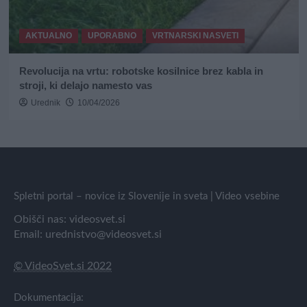
AKTUALNO
UPORABNO
VRTNARSKI NASVETI
Revolucija na vrtu: robotske kosilnice brez kabla in
stroji, ki delajo namesto vas
Urednik
10/04/2026
Spletni portal – novice iz Slovenije in sveta | Video vsebine
Obišči nas:
videosvet.si
Email:
urednistvo@videosvet.si
© VideoSvet.si 2022
Dokumentacija: