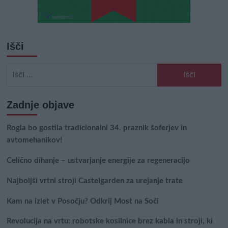
Išči
Išči:
Zadnje objave
Rogla bo gostila tradicionalni 34. praznik šoferjev in
avtomehanikov!
Celično dihanje – ustvarjanje energije za regeneracijo
Najboljši vrtni stroji Castelgarden za urejanje trate
Kam na izlet v Posočju? Odkrij Most na Soči
Revolucija na vrtu: robotske kosilnice brez kabla in stroji, ki