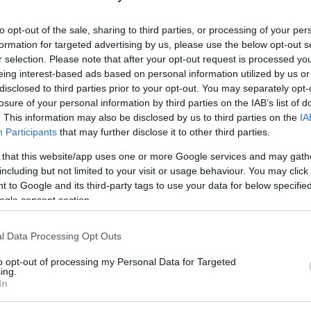
e v smeri proti Ljubljani, poroča Prometno-
če in intervencij je avtocesta v tej smeri
popolnoma
to opt-out of the sale, sharing to third parties, or processing of your per
 časa. Nastajajo daljši zastoji, promet pa je preusmerjen
formation for targeted advertising by us, please use the below opt-out s
r selection. Please note that after your opt-out request is processed y
ojnik–Celje center
.
eing interest-based ads based on personal information utilized by us or
disclosed to third parties prior to your opt-out. You may separately opt-
losure of your personal information by third parties on the IAB’s list of
. This information may also be disclosed by us to third parties on the
IA
Participants
that may further disclose it to other third parties.
 that this website/app uses one or more Google services and may gath
including but not limited to your visit or usage behaviour. You may click 
 to Google and its third-party tags to use your data for below specifi
ogle consent section.
l Data Processing Opt Outs
to opt-out of processing my Personal Data for Targeted
ing.
In