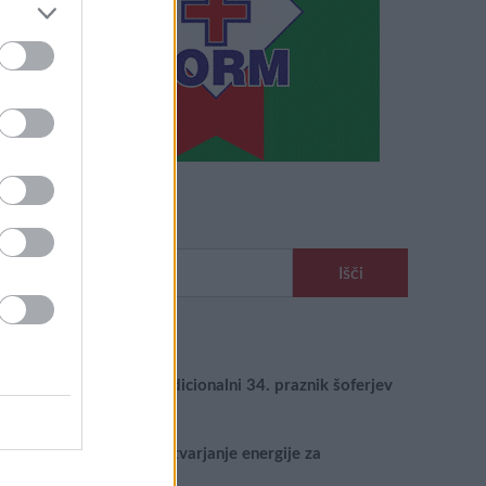
Išči
Išči:
Zadnje objave
Rogla bo gostila tradicionalni 34. praznik šoferjev
in avtomehanikov!
Celično dihanje – ustvarjanje energije za
regeneracijo