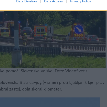
Data Deletion
Data Access
Privacy Policy
ske pomoči Slovenske vojske. Foto: VideoSvet.si
ovenska Bistrica–jug (v smeri proti Ljubljani), kjer prav
bral zastoj, dolg skoraj kilometer.