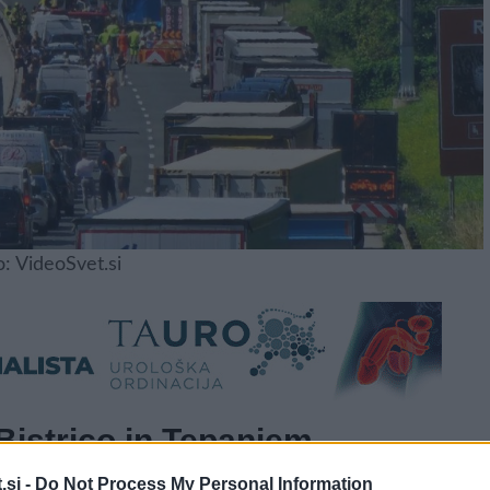
o: VideoSvet.si
istrico in Tepanjem
.si -
Do Not Process My Personal Information