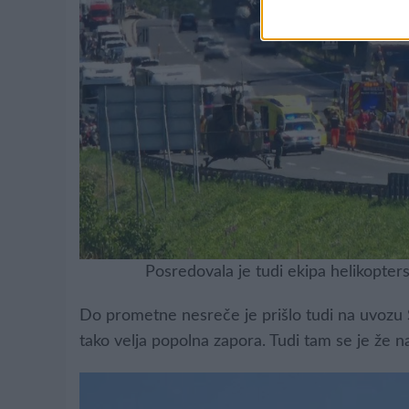
Posredovala je tudi ekipa helikopter
Do prometne nesreče je prišlo tudi na uvozu Sl
tako velja popolna zapora. Tudi tam se je že na