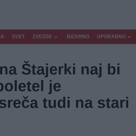
JA
SVET
ZVEZDE
BIZARNO
UPORABNO
na Štajerki naj bi
poletel je
sreča tudi na stari