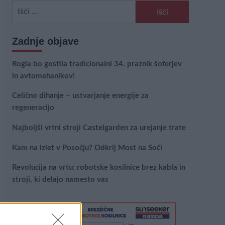
Išči:
Zadnje objave
Rogla bo gostila tradicionalni 34. praznik šoferjev
in avtomehanikov!
Celično dihanje – ustvarjanje energije za
regeneracijo
Najboljši vrtni stroji Castelgarden za urejanje trate
Kam na izlet v Posočju? Odkrij Most na Soči
Revolucija na vrtu: robotske kosilnice brez kabla in
stroji, ki delajo namesto vas