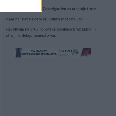
Najboljši vrtni stroji Castelgarden za urejanje trate
Kam na izlet v Posočju? Odkrij Most na Soči
Revolucija na vrtu: robotske kosilnice brez kabla in
stroji, ki delajo namesto vas