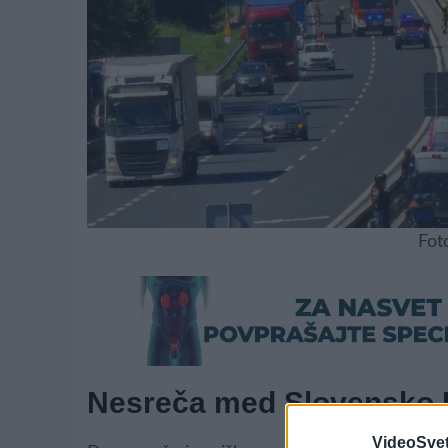
Fot
Nesreča med Slovensko B
VideoSvet