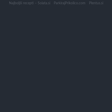
Skip
Najboljši recepti – Solata.si
ParkirajPrikolico.com
Plentus.si
to
content