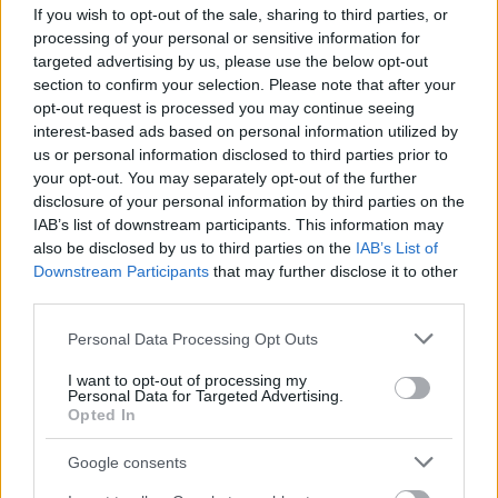
If you wish to opt-out of the sale, sharing to third parties, or
processing of your personal or sensitive information for
targeted advertising by us, please use the below opt-out
section to confirm your selection. Please note that after your
opt-out request is processed you may continue seeing
interest-based ads based on personal information utilized by
us or personal information disclosed to third parties prior to
your opt-out. You may separately opt-out of the further
disclosure of your personal information by third parties on the
IAB’s list of downstream participants. This information may
also be disclosed by us to third parties on the
IAB’s List of
Downstream Participants
that may further disclose it to other
third parties.
Išči
Please note that this website/app uses one or more Google
Personal Data Processing Opt Outs
services and may gather and store information including but
Išči:
not limited to your visit or usage behaviour. You may click to
I want to opt-out of processing my
Personal Data for Targeted Advertising.
grant or deny consent to Google and its third-party tags to
Opted In
use your data for below specified purposes in below Google
Zadnje objave
consent section.
Google consents
Rogla bo gostila tradicionalni 34. praznik šoferjev in