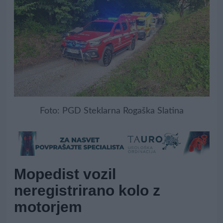
Foto: PGD Steklarna Rogaška Slatina
Mopedist vozil
neregistrirano kolo z
motorjem