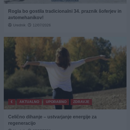
Rogla bo gostila tradicionalni 34. praznik šoferjev in
avtomehanikov!
Urednik
12/07/2026
€
AKTUALNO
UPORABNO
ZDRAVJE
Celično dihanje – ustvarjanje energije za
regeneracijo