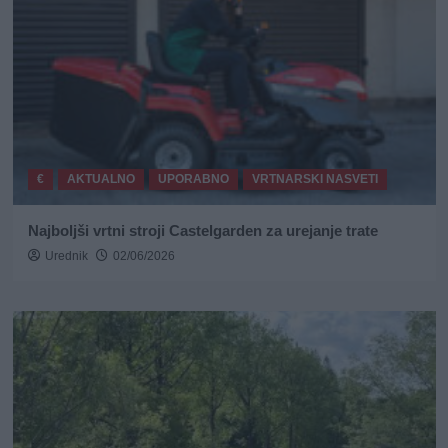
€
AKTUALNO
UPORABNO
VRTNARSKI NASVETI
Najboljši vrtni stroji Castelgarden za urejanje trate
Urednik
02/06/2026