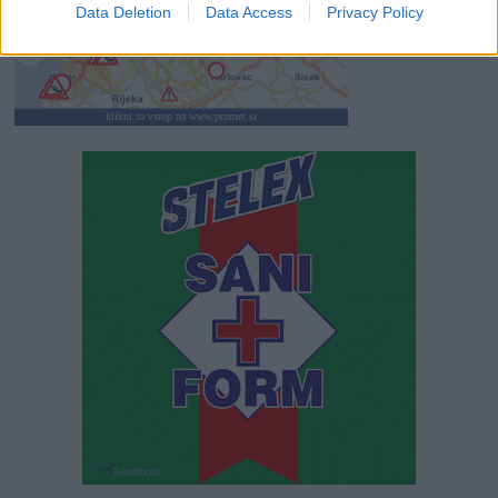
Data Deletion
Data Access
Privacy Policy
klikni za vstop na www.promet.si