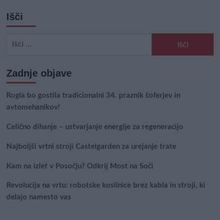
Išči
Išči:
Zadnje objave
Rogla bo gostila tradicionalni 34. praznik šoferjev in
avtomehanikov!
Celično dihanje – ustvarjanje energije za regeneracijo
Najboljši vrtni stroji Castelgarden za urejanje trate
Kam na izlet v Posočju? Odkrij Most na Soči
Revolucija na vrtu: robotske kosilnice brez kabla in stroji, ki
delajo namesto vas