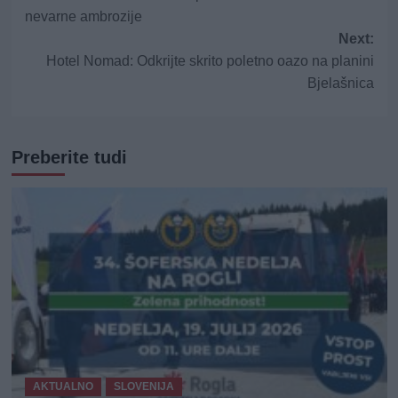
navigation
nevarne ambrozije
Next:
Hotel Nomad: Odkrijte skrito poletno oazo na planini
Bjelašnica
Preberite tudi
AKTUALNO
SLOVENIJA