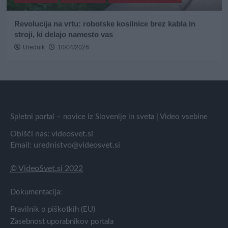
Revolucija na vrtu: robotske kosilnice brez kabla in
stroji, ki delajo namesto vas
Urednik
10/04/2026
Spletni portal – novice iz Slovenije in sveta | Video vsebine
Obišči nas:
videosvet.si
Email:
urednistvo@videosvet.si
© VideoSvet.si 2022
Dokumentacija:
Pravilnik o piškotkih (EU)
Zasebnost uporabnikov portala