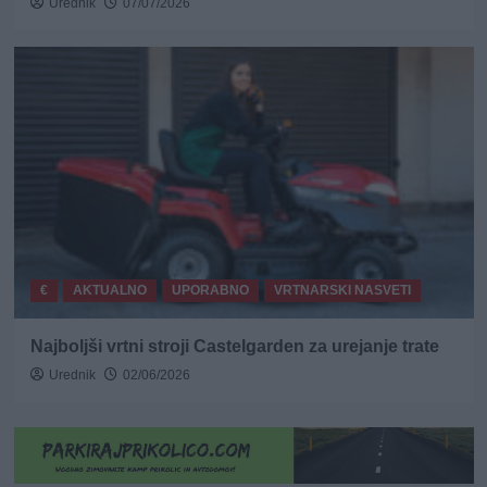
Urednik
07/07/2026
€
AKTUALNO
UPORABNO
VRTNARSKI NASVETI
Najboljši vrtni stroji Castelgarden za urejanje trate
Urednik
02/06/2026