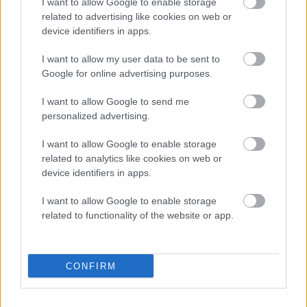
I want to allow Google to enable storage
avtomehanikov!
related to advertising like cookies on web or
device identifiers in apps.
Celično dihanje – ustvarjanje energije za regeneracijo
I want to allow my user data to be sent to
Najboljši vrtni stroji Castelgarden za urejanje trate
Google for online advertising purposes.
Kam na izlet v Posočju? Odkrij Most na Soči
I want to allow Google to send me
personalized advertising.
Revolucija na vrtu: robotske kosilnice brez kabla in stroji, ki
delajo namesto vas
I want to allow Google to enable storage
related to analytics like cookies on web or
device identifiers in apps.
I want to allow Google to enable storage
related to functionality of the website or app.
SLO - stanje na cestah
30s
CONFIRM