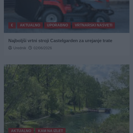
€
AKTUALNO
UPORABNO
VRTNARSKI NASVETI
Najboljši vrtni stroji Castelgarden za urejanje trate
Urednik
02/06/2026
AKTUALNO
KAM NA IZLET