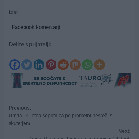
test
Facebook komentarji
Delite s prijatelji:
Post
Previous:
Umrla 14-letna sopotnica po prometni nesreči s
navigation
skuterjem
Next:
Zreče: V tovarni Unior gori že drugič v 14 dneh