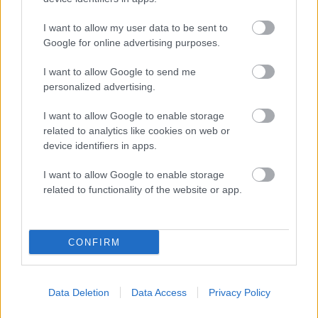
I want to allow my user data to be sent to
Kam na izlet v Posočju? Odkrij Most na Soči
Google for online advertising purposes.
Revolucija na vrtu: robotske kosilnice brez kabla in stroji, ki
I want to allow Google to send me
delajo namesto vas
personalized advertising.
I want to allow Google to enable storage
related to analytics like cookies on web or
device identifiers in apps.
I want to allow Google to enable storage
SLO - stanje na cestah
30s
related to functionality of the website or app.
CONFIRM
Data Deletion
Data Access
Privacy Policy