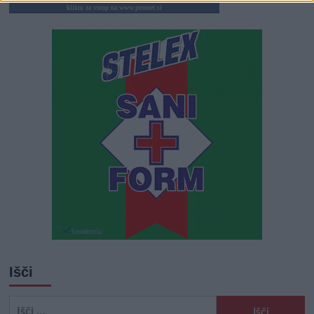
klikni za vstop na www.promet.si
Išči
Išči: