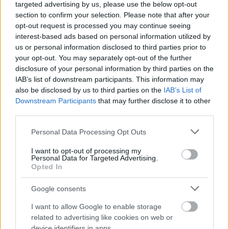
targeted advertising by us, please use the below opt-out
section to confirm your selection. Please note that after your
opt-out request is processed you may continue seeing
interest-based ads based on personal information utilized by
us or personal information disclosed to third parties prior to
your opt-out. You may separately opt-out of the further
disclosure of your personal information by third parties on the
IAB’s list of downstream participants. This information may
also be disclosed by us to third parties on the
IAB’s List of
Išči
Downstream Participants
that may further disclose it to other
third parties.
Išči:
Please note that this website/app uses one or more Google
Personal Data Processing Opt Outs
services and may gather and store information including but
not limited to your visit or usage behaviour. You may click to
I want to opt-out of processing my
Zadnje objave
Personal Data for Targeted Advertising.
grant or deny consent to Google and its third-party tags to
Opted In
use your data for below specified purposes in below Google
Rogla bo gostila tradicionalni 34. praznik šoferjev in
consent section.
avtomehanikov!
Google consents
I want to allow Google to enable storage
Celično dihanje – ustvarjanje energije za regeneracijo
related to advertising like cookies on web or
device identifiers in apps.
Najboljši vrtni stroji Castelgarden za urejanje trate