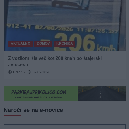
AKTUALNO
DOMOV
KRONIKA
Z vozilom Kia več kot 200 km/h po štajerski
avtocesti
Urednik
09/02/2026
Naroči se na e-novice