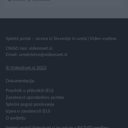
Spletni portal – novice iz Slovenije in sveta | Video vsebine
Obišči nas:
videosvet.si
Email:
urednistvo@videosvet.si
© VideoSvet.si 2022
Dokumentacija:
Pravilnik o piškotkih (EU)
Zasebnost uporabnikov portala
Splošni pogoji poslovanja
Izjava o zasebnosti (EU)
O podjetju
Spletni portal VideoSvet.si je vpisan v RAZVID medijev