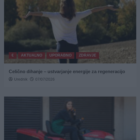
€
AKTUALNO
UPORABNO
ZDRAVJE
Celično dihanje – ustvarjanje energije za regeneracijo
Urednik
07/07/2026