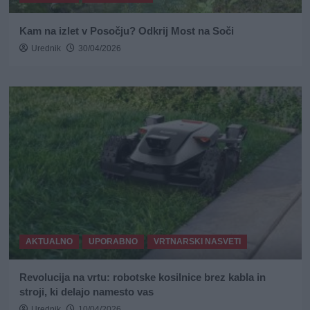
Kam na izlet v Posočju? Odkrij Most na Soči
Urednik
30/04/2026
AKTUALNO
UPORABNO
VRTNARSKI NASVETI
Revolucija na vrtu: robotske kosilnice brez kabla in
stroji, ki delajo namesto vas
Urednik
10/04/2026