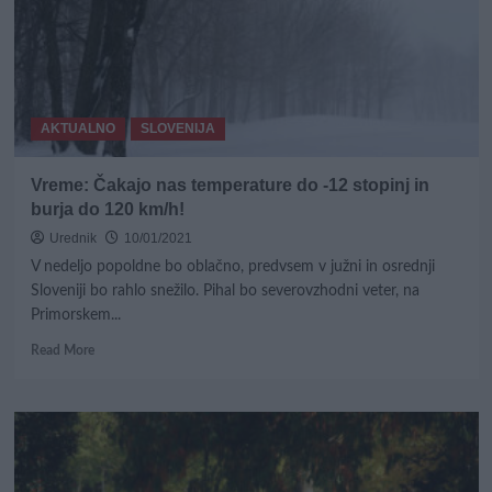
vreme
nas
čaka
AKTUALNO
SLOVENIJA
Vreme: Čakajo nas temperature do -12 stopinj in
burja do 120 km/h!
Urednik
10/01/2021
V nedeljo popoldne bo oblačno, predvsem v južni in osrednji
Sloveniji bo rahlo snežilo. Pihal bo severovzhodni veter, na
Primorskem...
Read
Read More
more
about
Vreme:
Čakajo
nas
temperature