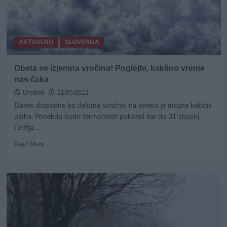
danes
padala
toča!
AKTUALNO
SLOVENIJA
Obeta se izjemna vročina! Poglejte, kakšno vreme
nas čaka
Urednik
21/05/2022
Danes dopoldne bo deloma sončno, na severu je možna kakšna
ploha. Ponekdo bodo termometri pokazali kar do 31 stopinj
Celzija....
Read
Read More
more
about
Obeta
se
izjemna
vročina!
Poglejte,
kakšno