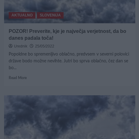
AKTUALNO
SLOVENIJA
POZOR! Preverite, kje je največja verjetnost, da bo
danes padala toča!
Urednik
25/05/2022
Popoldne bo spremenljivo oblačno, predvsem v severni polovici
države bodo možne nevihte. Jutri bo sprva oblačno, čez dan se
bo...
Read
Read More
more
about
POZOR!
Preverite,
kje
je
največja
verjetnost,
da
bo