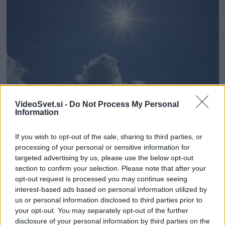
Danes
in
jutri
še
sonce
ter
34
do
stopinj,
nato
sledijo
VideoSvet.si -
Do Not Process My Personal
AKTUALNO
SLOVENIJA
močne
Information
nevihte
Vreme: V tem tednu so možne tudi plohe in
If you wish to opt-out of the sale, sharing to third parties, or
močnejše nevihte
processing of your personal or sensitive information for
Urednik
17/08/2020
targeted advertising by us, please use the below opt-out
section to confirm your selection. Please note that after your
V ponedeljek popoldne bo delno jasno s spremenljivo
opt-out request is processed you may continue seeing
oblačnostjo. Nastale bodo krajevne nevihte, ki se bodo
interest-based ads based on personal information utilized by
nadaljevale v noč. Najvišje...
us or personal information disclosed to third parties prior to
Read
Read More
your opt-out. You may separately opt-out of the further
more
disclosure of your personal information by third parties on the
about