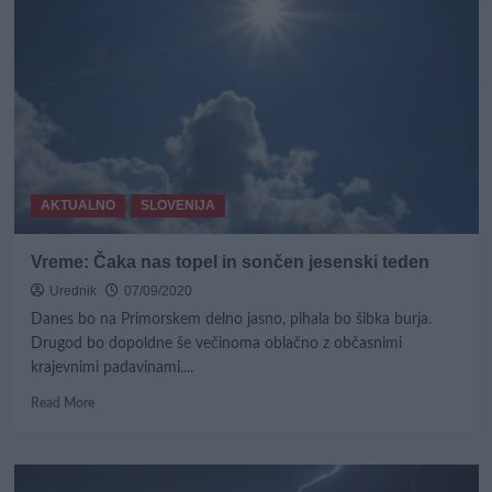
nalivi
ter
novo
sneženje!
AKTUALNO
SLOVENIJA
Vreme: Čaka nas topel in sončen jesenski teden
Urednik
07/09/2020
Danes bo na Primorskem delno jasno, pihala bo šibka burja.
Drugod bo dopoldne še večinoma oblačno z občasnimi
krajevnimi padavinami....
Read
Read More
more
about
Vreme:
Čaka