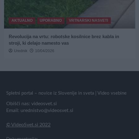
AKTUALNO
UPORABNO
VRTNARSKI NASVETI
Revolucija na vrtu: robotske kosilnice brez kabla in
stroji, ki delajo namesto vas
Urednik
10/04/2026
Spletni portal – novice iz Slovenije in sveta | Video vsebine
Obišči nas:
videosvet.si
Email:
urednistvo@videosvet.si
© VideoSvet.si 2022