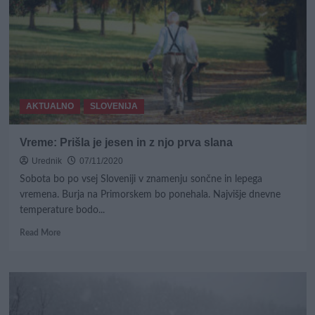
do
-12
stopinj
in
burja
do
120
km/h!
AKTUALNO
SLOVENIJA
Vreme: Prišla je jesen in z njo prva slana
Urednik
07/11/2020
Sobota bo po vsej Sloveniji v znamenju sončne in lepega
vremena. Burja na Primorskem bo ponehala. Najvišje dnevne
temperature bodo...
Read
Read More
more
about
Vreme:
Prišla
je
jesen