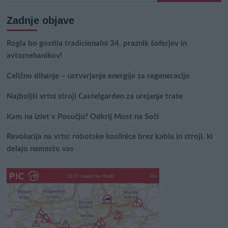
Zadnje objave
Rogla bo gostila tradicionalni 34. praznik šoferjev in
avtomehanikov!
Celično dihanje – ustvarjanje energije za regeneracijo
Najboljši vrtni stroji Castelgarden za urejanje trate
Kam na izlet v Posočju? Odkrij Most na Soči
Revolucija na vrtu: robotske kosilnice brez kabla in stroji, ki
delajo namesto vas
SLO - stanje na cestah
45s