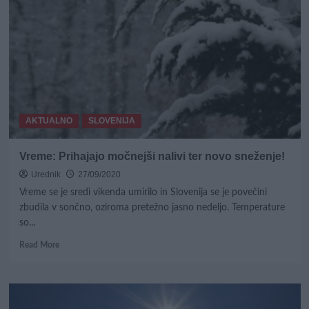
Jutri
sneg
do
500
m
nadmorske
višine!
AKTUALNO
SLOVENIJA
Vreme: Prihajajo močnejši nalivi ter novo sneženje!
Urednik
27/09/2020
Vreme se je sredi vikenda umirilo in Slovenija se je povečini
zbudila v sončno, oziroma pretežno jasno nedeljo. Temperature
so...
Read
Read More
more
about
Vreme:
Prihajajo
močnejši