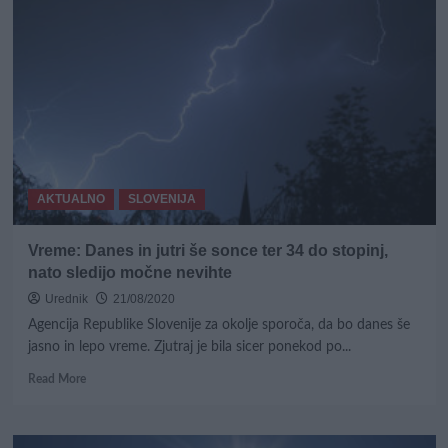
nas
topel
in
sončen
jesenski
teden
AKTUALNO
SLOVENIJA
Vreme: Danes in jutri še sonce ter 34 do stopinj,
nato sledijo močne nevihte
Urednik
21/08/2020
Agencija Republike Slovenije za okolje sporoča, da bo danes še
jasno in lepo vreme. Zjutraj je bila sicer ponekod po...
Read
Read More
more
about
Vreme: