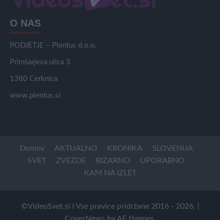
O NAS
PODJETJE – Plentus d.o.o.
Primšarjeva ulica 3
1380 Cerknica
www.plentus.si
Domov
AKTUALNO
KRONIKA
SLOVENIJA
SVET
ZVEZDE
BIZARNO
UPORABNO
KAM NA IZLET
©VideoSvet.si I Vse pravice pridržane 2016 - 2026.
|
CoverNews
by AF themes.