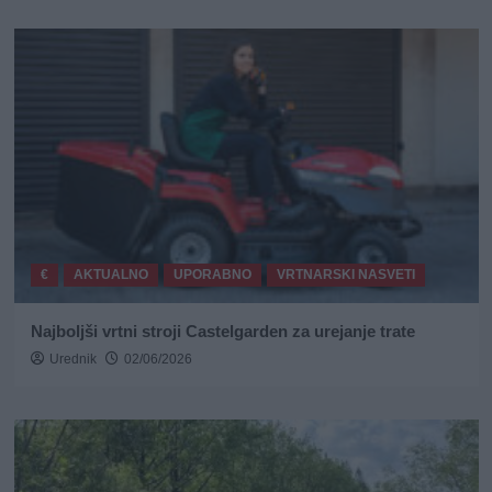
€
AKTUALNO
UPORABNO
VRTNARSKI NASVETI
Najboljši vrtni stroji Castelgarden za urejanje trate
Urednik
02/06/2026