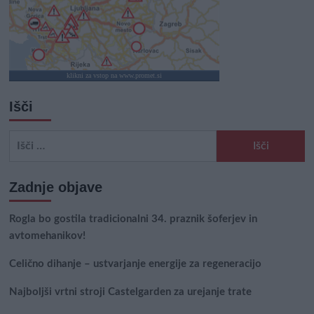
klikni za vstop na www.promet.si
Išči
Išči:
Zadnje objave
Rogla bo gostila tradicionalni 34. praznik šoferjev in
avtomehanikov!
Celično dihanje – ustvarjanje energije za regeneracijo
Najboljši vrtni stroji Castelgarden za urejanje trate