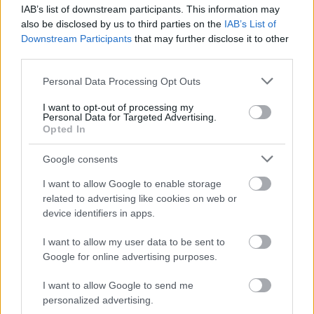
IAB’s list of downstream participants. This information may
Vreme:
also be disclosed by us to third parties on the
IAB’s List of
V
Downstream Participants
that may further disclose it to other
tem
third parties.
tednu
so
Please note that this website/app uses one or more Google
Personal Data Processing Opt Outs
možne
services and may gather and store information including but
tudi
not limited to your visit or usage behaviour. You may click to
I want to opt-out of processing my
plohe
Personal Data for Targeted Advertising.
in
grant or deny consent to Google and its third-party tags to
Opted In
močnejše
use your data for below specified purposes in below Google
nevihte
consent section.
Google consents
AKTUALNO
SLOVENIJA
I want to allow Google to enable storage
related to advertising like cookies on web or
Pozor: Preverite, kje po Sloveniji lahko danes še
device identifiers in apps.
klesti toča!
I want to allow my user data to be sent to
Urednik
17/07/2020
Google for online advertising purposes.
Po podatkih ARSO obstaja danes v Podravju velika verjetnost
toče. Posebej bo lahko padavinam izpostavljen Maribor. (več …)
I want to allow Google to send me
Read
Read More
personalized advertising.
more