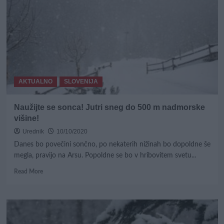
in
z
njo
prva
slana
AKTUALNO
SLOVENIJA
Naužijte se sonca! Jutri sneg do 500 m nadmorske
višine!
Urednik
10/10/2020
Danes bo povečini sončno, po nekaterih nižinah bo dopoldne še
megla, pravijo na Arsu. Popoldne se bo v hribovitem svetu...
Read
Read More
more
about
Naužijte
se
sonca!