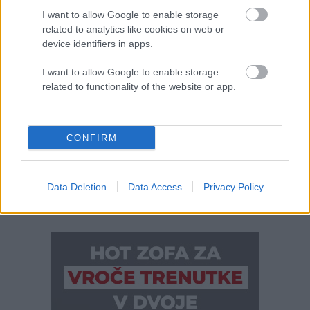
about
I want to allow Google to enable storage
Pozor:
related to analytics like cookies on web or
Preverite,
Številčenje
device identifiers in apps.
Previous
1
2
3
5
6
7
9
Next
4
…
kje
po
prispevkov
I want to allow Google to enable storage
Sloveniji
Naroči se na e-novice
related to functionality of the website or app.
lahko
danes
še
klesti
CONFIRM
toča!
Data Deletion
Data Access
Privacy Policy