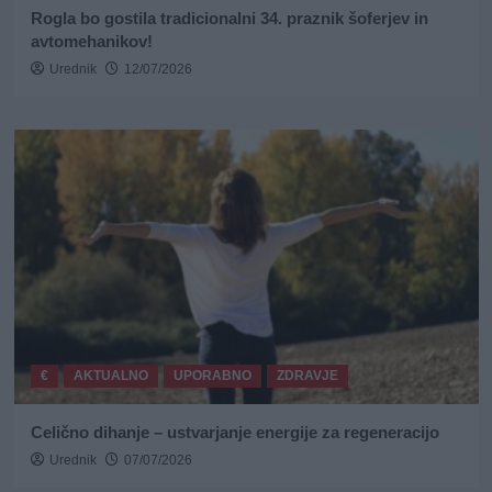
Rogla bo gostila tradicionalni 34. praznik šoferjev in
avtomehanikov!
Urednik
12/07/2026
€
AKTUALNO
UPORABNO
ZDRAVJE
Celično dihanje – ustvarjanje energije za regeneracijo
Urednik
07/07/2026