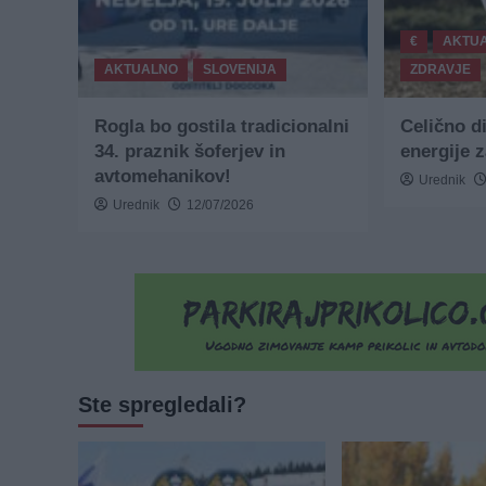
€
AKTU
AKTUALNO
SLOVENIJA
ZDRAVJE
Rogla bo gostila tradicionalni
Celično d
34. praznik šoferjev in
energije 
avtomehanikov!
Urednik
Urednik
12/07/2026
Ste spregledali?