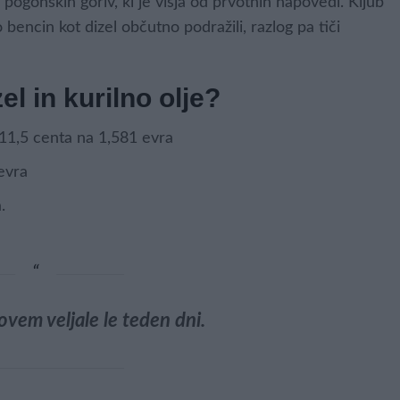
pogonskih goriv, ki je višja od prvotnih napovedi. Kljub
encin kot dizel občutno podražili, razlog pa tiči
el in kurilno olje?
 11,5 centa na 1,581 evra
 evra
.
vem veljale le teden dni.