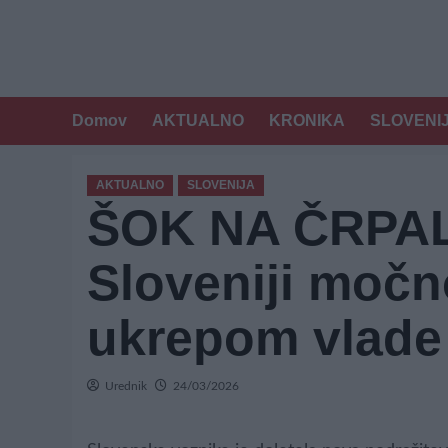
Domov
AKTUALNO
KRONIKA
SLOVENI
AKTUALNO
SLOVENIJA
ŠOK NA ČRPAL
Sloveniji močno
ukrepom vlade
Urednik
24/03/2026