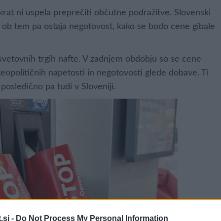
krat ni uspela preprečiti občutne podražitve. Slovenski
va, ob tem pa ostaja negotovost, kako se bodo cene gibale
 svetovnih trgih nafte. V zadnjem obdobju so se cene
eopolitičnih napetosti in negotovosti glede dobave. Ti
 posledično pa tudi v Sloveniji.
.si -
Do Not Process My Personal Information