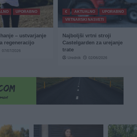
ALNO
UPORABNO
€
AKTUALNO
UPORABNO
VRTNARSKI NASVETI
ihanje – ustvarjanje
Najboljši vrtni stroji
za regeneracijo
Castelgarden za urejanje
trate
07/07/2026
Urednik
02/06/2026