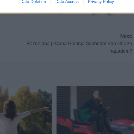
Data Deletion
Data Access
Privacy Policy
Next:
Razdejana pisarna Gibanja Svoboda! Kdo stoji za
napadom?