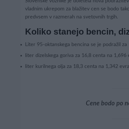
Slovenske voznike je doletela nova podražitev 
vladnim ukrepom za blažitev cen se bodo tako b
predvsem v razmerah na svetovnih trgih.
Koliko stanejo bencin, diz
Liter 95-oktanskega bencina se je podražil za
liter dizelskega goriva za 16,8 centa na 1,696
liter kurilnega olja za 18,3 centa na 1,342 evra
Cene bodo po no