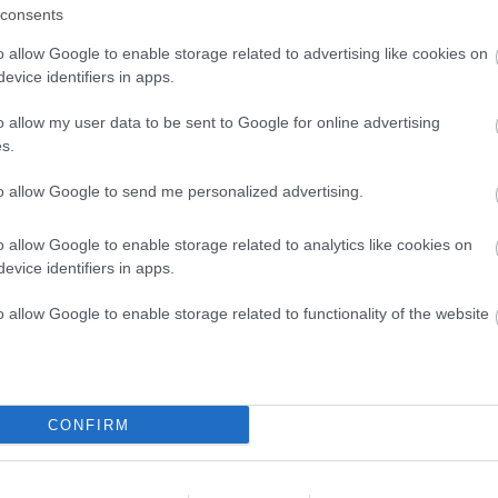
consents
povečan obisk bencinskih servisov, ponekod celo gnečo.
očenja goriva, vendar pristojni zagotavljajo, da goriva
o allow Google to enable storage related to advertising like cookies on
ečano povpraševanje.
evice identifiers in apps.
lika med cenami na avtocestah in drugod po državi. Na
o allow my user data to be sent to Google for online advertising
s.
 so praviloma višje kot na ostalih bencinskih črpalkah.
to allow Google to send me personalized advertising.
 cene gibale v prihodnje. Če se bodo razmere na
ričakujejo nadaljnje podražitve. Za zdaj pa velja, da bodo
o allow Google to enable storage related to analytics like cookies on
ot doslej.
evice identifiers in apps.
o allow Google to enable storage related to functionality of the website
CONFIRM