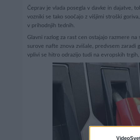
Čeprav je vlada posegla v davke in dajatve, to
vozniki se tako soočajo z višjimi stroški gori
v prihodnjih tednih.
Glavni razlog za rast cen ostajajo razmere na
surove nafte znova zvišale, predvsem zaradi g
vplivi se hitro odrazijo tudi na evropskih trgih,
VideoSvet