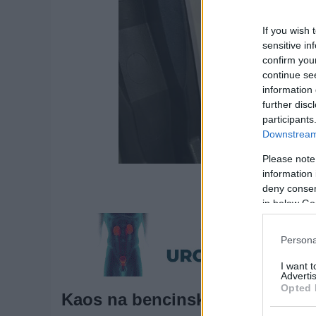
If you wish 
sensitive in
confirm you
continue se
information 
further disc
participants
Downstream 
Please note
information 
Fot
deny consent
in below Go
Persona
I want 
Advertis
Opted 
Kaos na bencinskih servisih v 