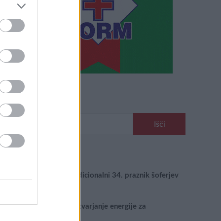
Išči
Išči:
Zadnje objave
Rogla bo gostila tradicionalni 34. praznik šoferjev
in avtomehanikov!
Celično dihanje – ustvarjanje energije za
regeneracijo