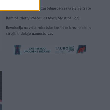
Najboljši vrtni stroji Castelgarden za urejanje trate
Kam na izlet v Posočju? Odkrij Most na Soči
Revolucija na vrtu: robotske kosilnice brez kabla in
stroji, ki delajo namesto vas