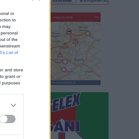
sonal or
SLO - stanje na cestah
35s
ection to
ou may
 personal
out of the
 downstream
B’s List of
er and store
to grant or
ed purposes
klikni za vstop na www.promet.si