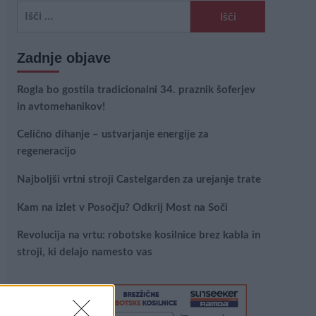
Išči:
Zadnje objave
Rogla bo gostila tradicionalni 34. praznik šoferjev
in avtomehanikov!
Celično dihanje – ustvarjanje energije za
regeneracijo
Najboljši vrtni stroji Castelgarden za urejanje trate
Kam na izlet v Posočju? Odkrij Most na Soči
Revolucija na vrtu: robotske kosilnice brez kabla in
stroji, ki delajo namesto vas