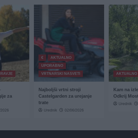
€
AKTUALNO
UPORABNO
DRAVJE
VRTNARSKI NASVETI
AKTUALNO
–
Najboljši vrtni stroji
Kam na izl
ije za
Castelgarden za urejanje
Odkrij Most
trate
Urednik
/2026
Urednik
02/06/2026