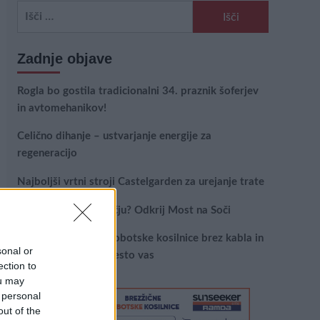
Išči:
Zadnje objave
Rogla bo gostila tradicionalni 34. praznik šoferjev
in avtomehanikov!
Celično dihanje – ustvarjanje energije za
regeneracijo
Najboljši vrtni stroji Castelgarden za urejanje trate
Kam na izlet v Posočju? Odkrij Most na Soči
Revolucija na vrtu: robotske kosilnice brez kabla in
sonal or
stroji, ki delajo namesto vas
ection to
ou may
 personal
out of the