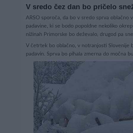
V sredo čez dan bo pričelo snež
ARSO sporoča, da bo v sredo sprva oblačno vr
padavine, ki se bodo popoldne nekoliko okrepil
nižinah Primorske bo deževalo, drugod pa sne
V četrtek bo oblačno, v notranjosti Slovenij
padavin. Sprva bo pihala zmerna do močna burj