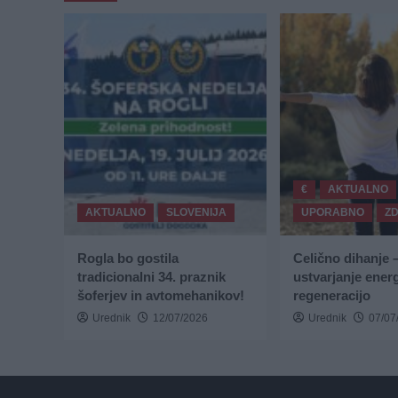
€
AKTUALNO
AKTUALNO
SLOVENIJA
UPORABNO
Z
Rogla bo gostila
Celično dihanje 
tradicionalni 34. praznik
ustvarjanje energ
šoferjev in avtomehanikov!
regeneracijo
Urednik
12/07/2026
Urednik
07/07