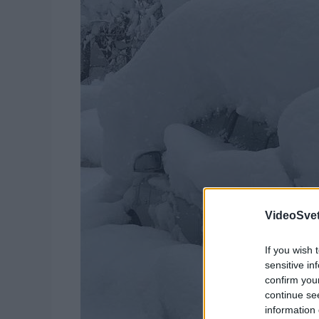
VideoSvet
If you wish 
sensitive in
confirm you
continue se
information 