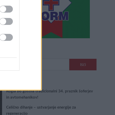
Išči
Išči:
Zadnje objave
Rogla bo gostila tradicionalni 34. praznik šoferjev
in avtomehanikov!
Celično dihanje – ustvarjanje energije za
regeneracijo