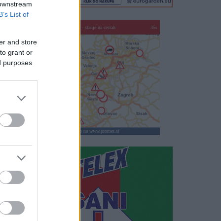
 downstream
B’s List of
SLO - stanje na cestah
30s
er and store
to grant or
ed purposes
klikni za vstop na www.promet.si