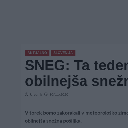
AKTUALNO
SLOVENIJA
SNEG: Ta teden
obilnejša snežn
Urednik
30/11/2020
V torek bomo zakorakali v meteorološko zimo
obilnejša snežna pošiljka.