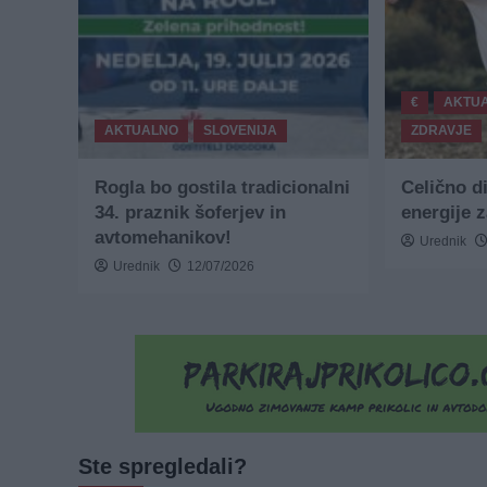
€
AKTU
AKTUALNO
SLOVENIJA
ZDRAVJE
Rogla bo gostila tradicionalni
Celično d
34. praznik šoferjev in
energije 
avtomehanikov!
Urednik
Urednik
12/07/2026
Ste spregledali?