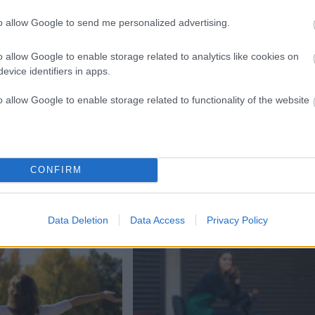
to allow Google to send me personalized advertising.
o allow Google to enable storage related to analytics like cookies on
evice identifiers in apps.
o allow Google to enable storage related to functionality of the website
Next:
Anej Piletič zaročil svojo punco!
CONFIRM
Data Deletion
Data Access
Privacy Policy