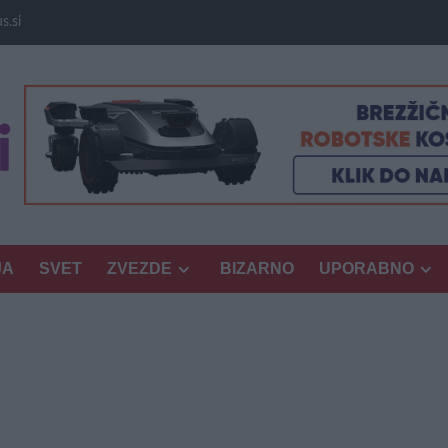
s.si
JA
SVET
ZVEZDE
BIZARNO
UPORABNO