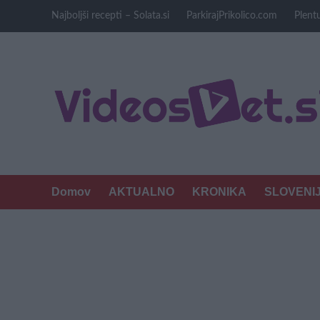
Skip
Najboljši recepti – Solata.si
ParkirajPrikolico.com
Plentu
to
content
Domov
AKTUALNO
KRONIKA
SLOVENI