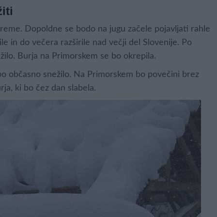
iti
eme. Dopoldne se bodo na jugu začele pojavljati rahle
e in do večera razširile nad večji del Slovenije. Po
žilo. Burja na Primorskem se bo okrepila.
e bo občasno snežilo. Na Primorskem bo povečini brez
a, ki bo čez dan slabela.