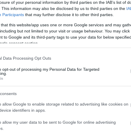
losure of your personal information by third parties on the IAB’s list of
. This information may also be disclosed by us to third parties on the
IA
Participants
that may further disclose it to other third parties.
rafija | Foto: VideoSvet.net
 that this website/app uses one or more Google services and may gath
including but not limited to your visit or usage behaviour. You may click 
 to Google and its third-party tags to use your data for below specifi
ogle consent section.
l Data Processing Opt Outs
 da v četrtek ni izključeno, da se bo sneg spreminjal v
to opt-out of processing my Personal Data for Targeted
ing.
oledice in celo do žleda. Ob tem so na Neurje.si
In
meni, da vsak manjši premik ciklona vzhodno ali zahodno,
no padavin in s tem celoten potek vremenskega dogajanja.”
consents
o allow Google to enable storage related to advertising like cookies on
evice identifiers in apps.
o allow my user data to be sent to Google for online advertising
s.