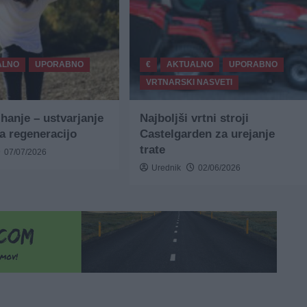
ALNO
UPORABNO
€
AKTUALNO
UPORABNO
VRTNARSKI NASVETI
ihanje – ustvarjanje
Najboljši vrtni stroji
za regeneracijo
Castelgarden za urejanje
trate
07/07/2026
Urednik
02/06/2026