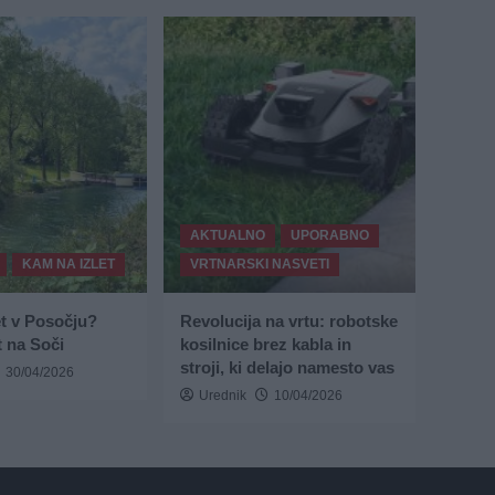
AKTUALNO
UPORABNO
KAM NA IZLET
VRTNARSKI NASVETI
et v Posočju?
Revolucija na vrtu: robotske
 na Soči
kosilnice brez kabla in
stroji, ki delajo namesto vas
30/04/2026
Urednik
10/04/2026