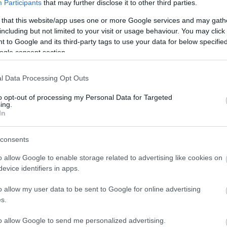
Participants
that may further disclose it to other third parties.
em naročil za cepljenje zgoraj omenjenih skupin na
 that this website/app uses one or more Google services and may gath
including but not limited to your visit or usage behaviour. You may click 
 to Google and its third-party tags to use your data for below specifi
oč odmerkov cepiva
ogle consent section.
osodobljenega cepiva proti covidu-19. Ob tem je
l Data Processing Opt Outs
i še približno 1,040.000 odmerkov preostalega cepiva
to opt-out of processing my Personal Data for Targeted
ing.
In
consents
o allow Google to enable storage related to advertising like cookies on
evice identifiers in apps.
o allow my user data to be sent to Google for online advertising
s.
to allow Google to send me personalized advertising.