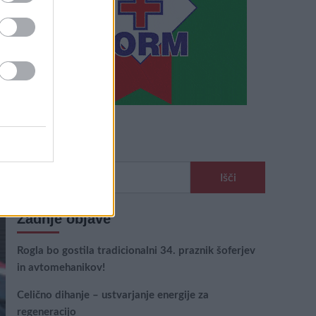
Išči
Išči:
Zadnje objave
Rogla bo gostila tradicionalni 34. praznik šoferjev
in avtomehanikov!
Celično dihanje – ustvarjanje energije za
regeneracijo