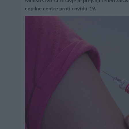
Ministrstvo za zdravje je prejšnji teden zdr
cepilne centre proti covidu-19.