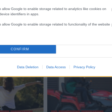
o allow Google to enable storage related to analytics like cookies on
evice identifiers in apps.
Next:
o allow Google to enable storage related to functionality of the website
a za
Policija lovila voznika: Pred nadzorno točko vozil
vzvratno in nato zbežal iz vozila
CONFIRM
Data Deletion
Data Access
Privacy Policy