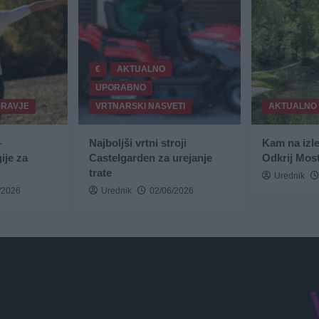
€
AKTUALNO
UPORABNO
DRAVJE
VRTNARSKI NASVETI
AKTUALNO
–
Najboljši vrtni stroji
Kam na izl
ije za
Castelgarden za urejanje
Odkrij Most
trate
Urednik
/2026
Urednik
02/06/2026