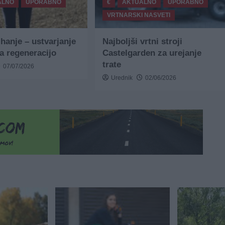
ALNO
UPORABNO
€
AKTUALNO
UPORABNO
VRTNARSKI NASVETI
ihanje – ustvarjanje
Najboljši vrtni stroji
za regeneracijo
Castelgarden za urejanje
trate
07/07/2026
Urednik
02/06/2026