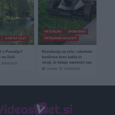
AKTUALNO
UPORABNO
KAM NA IZLET
VRTNARSKI NASVETI
et v Posočju?
Revolucija na vrtu: robotske
 na Soči
kosilnice brez kabla in
stroji, ki delajo namesto vas
30/04/2026
Urednik
10/04/2026