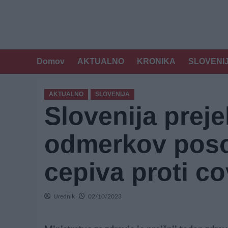
Domov
AKTUALNO
KRONIKA
SLOVENI
AKTUALNO
SLOVENIJA
Slovenija preje
odmerkov pos
cepiva proti c
Urednik
02/10/2023