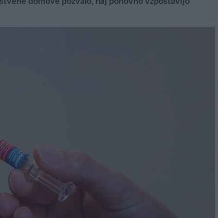
avstvene domove pozvalo, naj ponovno vzpostavijo