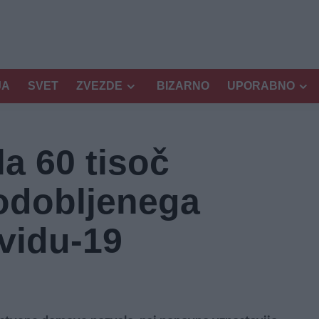
JA
SVET
ZVEZDE
BIZARNO
UPORABNO
la 60 tisoč
odobljenega
ovidu-19