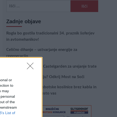
Išči:
Zadnje objave
Rogla bo gostila tradicionalni 34. praznik šoferjev
in avtomehanikov!
Celično dihanje – ustvarjanje energije za
regeneracijo
Najboljši vrtni stroji Castelgarden za urejanje trate
Kam na izlet v Posočju? Odkrij Most na Soči
sonal or
ection to
Revolucija na vrtu: robotske kosilnice brez kabla in
ou may
stroji, ki delajo namesto vas
 personal
out of the
 downstream
B’s List of