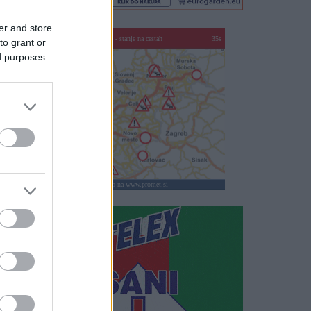
er and store
SLO - stanje na cestah
30s
to grant or
ed purposes
klikni za vstop na www.promet.si