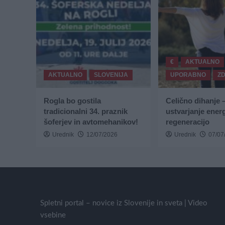
€
AKTUALNO
AKTUALNO
SLOVENIJA
UPORABNO
Z
Rogla bo gostila
Celično dihanje 
tradicionalni 34. praznik
ustvarjanje energ
šoferjev in avtomehanikov!
regeneracijo
Urednik
12/07/2026
Urednik
07/07
Spletni portal – novice iz Slovenije in sveta | Video
vsebine