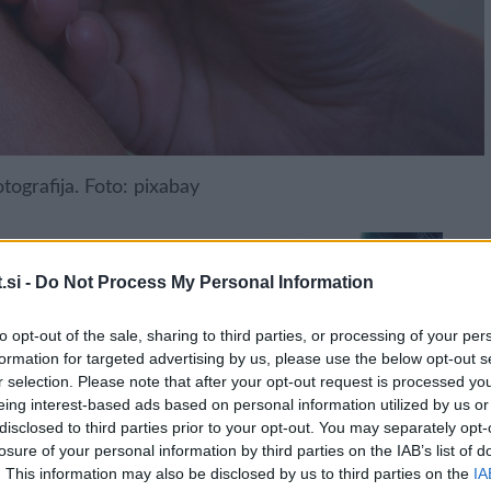
tografija. Foto: pixabay
.si -
Do Not Process My Personal Information
to opt-out of the sale, sharing to third parties, or processing of your per
očila Nacionalnega inštituta za javno zdravje. Cepivo je
formation for targeted advertising by us, please use the below opt-out s
r selection. Please note that after your opt-out request is processed y
ce omikron XBB.1.5, in ga bodo v cepilne centre prvič
eing interest-based ads based on personal information utilized by us or
disclosed to third parties prior to your opt-out. You may separately opt-
losure of your personal information by third parties on the IAB’s list of
domovi zbrati potrebno število odmerkov za cepljenje
. This information may also be disclosed by us to third parties on the
IA
 socialnovarstvenih zavodih. Prav tako so zdravstveni