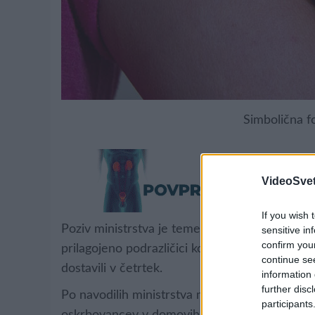
Simbolična fo
VideoSvet
If you wish 
Poziv ministrstva je temeljil na podlagi pripor
sensitive in
confirm you
prilagojeno podrazličici koronavirusne različi
continue se
dostavili v četrtek.
information 
further disc
Po navodilih ministrstva morajo zdravstveni 
participants
oskrbovancev v domovih za starejše občane in