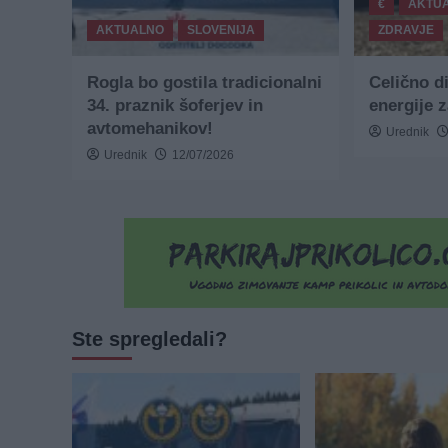
€
AKTU
AKTUALNO
SLOVENIJA
ZDRAVJE
Rogla bo gostila tradicionalni
Celično d
34. praznik šoferjev in
energije 
avtomehanikov!
Urednik
Urednik
12/07/2026
Ste spregledali?