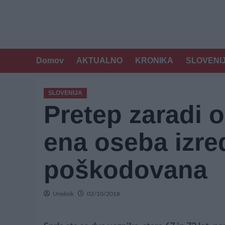
Domov
AKTUALNO
KRONIKA
SLOVENI
SLOVENIJA
Pretep zaradi 
ena oseba izr
poškodovana
Urednik
02/10/2018