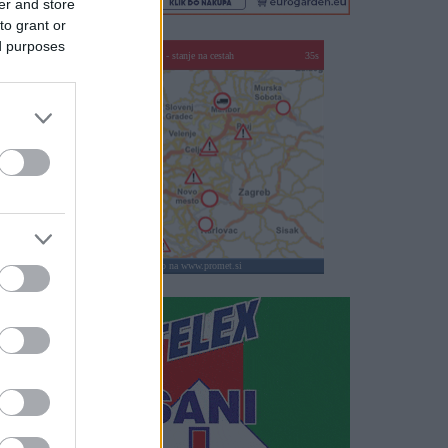
er and store
to grant or
ed purposes
SLO - stanje na cestah
35s
klikni za vstop na www.promet.si