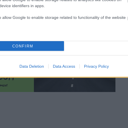
AKTUALNO
DOMOV
evice identifiers in apps.
SLOVENIJA
SLOVENIJA
o allow Google to enable storage related to functionality of the website
 Janša že realne
Anže Logar ostro: “Gre za
 da znova postane
laži – pogajanja se še niso
k vlade?
začela”
CONFIRM
03/04/2026
Urednik
26/03/2026
Data Deletion
Data Access
Privacy Policy