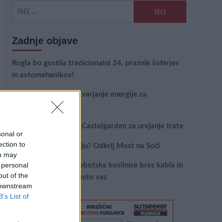
Išči:
Zadnje objave
Rogla bo gostila tradicionalni 34. praznik šoferjev
in avtomehanikov!
Celično dihanje – ustvarjanje energije za
regeneracijo
Najboljši vrtni stroji Castelgarden za urejanje trate
sonal or
ection to
Kam na izlet v Posočju? Odkrij Most na Soči
ou may
 personal
Revolucija na vrtu: robotske kosilnice brez kabla in
out of the
stroji, ki delajo namesto vas
 downstream
B’s List of