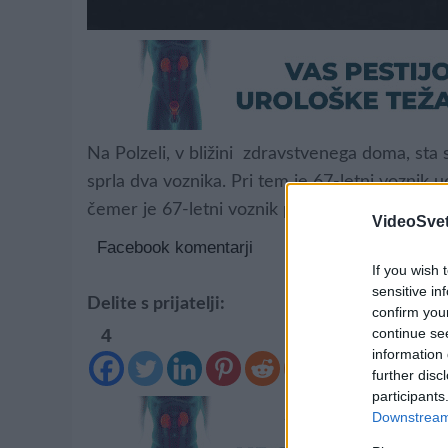
Na Polzeli, v bližini zdravstvenega doma, sta 
sprla dva voznika. Pri tem je 67-letni voznik ud
čemer je 67-letni voznik padel in se izredno h
VideoSvet
Facebook komentarji
If you wish 
sensitive in
Delite s prijatelji:
confirm you
continue se
4
information 
further disc
participants
Downstream 