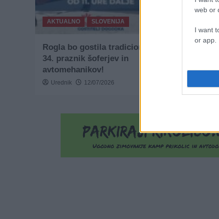
web or d
AKTUALNO
SLOVENIJA
AKTUALNO
I want t
or app.
Rogla bo gostila tradicionalni
Ima Janez
34. praznik šoferjev in
možnosti,
avtomehanikov!
predsedni
Urednik
12/07/2026
Urednik