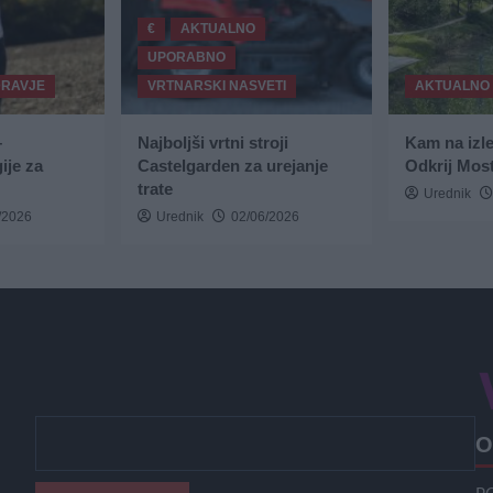
€
AKTUALNO
UPORABNO
DRAVJE
VRTNARSKI NASVETI
AKTUALNO
–
Najboljši vrtni stroji
Kam na izl
ije za
Castelgarden za urejanje
Odkrij Most
trate
Urednik
/2026
Urednik
02/06/2026
O