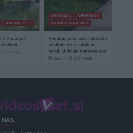
AKTUALNO
UPORABNO
KAM NA IZLET
VRTNARSKI NASVETI
et v Posočju?
Revolucija na vrtu: robotske
 na Soči
kosilnice brez kabla in
stroji, ki delajo namesto vas
30/04/2026
Urednik
10/04/2026
 NAS