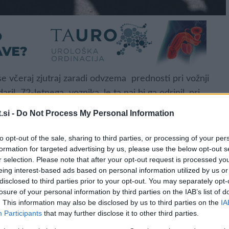
se včeraj zjutraj zaradi odvzema prednosti pri vožnji
aril 72-letnega voznika, le ta naj bi ga odrinil, pri
udo poškodoval, so sporočili s PU Celje.
.si -
Do Not Process My Personal Information
to opt-out of the sale, sharing to third parties, or processing of your per
formation for targeted advertising by us, please use the below opt-out s
r selection. Please note that after your opt-out request is processed y
eing interest-based ads based on personal information utilized by us or
disclosed to third parties prior to your opt-out. You may separately opt-
losure of your personal information by third parties on the IAB’s list of
. This information may also be disclosed by us to third parties on the
IA
Participants
that may further disclose it to other third parties.