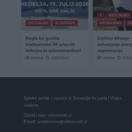
€
AKTUALNO
AKTUALNO
SLOVENIJA
UPORABNO
Z
Rogla bo gostila
Celično dihanje 
tradicionalni 34. praznik
ustvarjanje energ
šoferjev in avtomehanikov!
regeneracijo
Urednik
12/07/2026
Urednik
07/07
Spletni portal – novice iz Slovenije in sveta | Video
vsebine
Obišči nas:
videosvet.si
Email:
urednistvo@videosvet.si