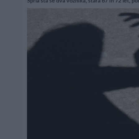
Sprla sta se dva voznika, stara 67 in 72 let, p