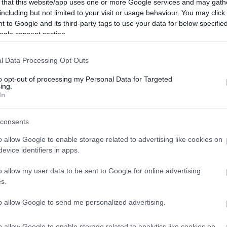
 that this website/app uses one or more Google services and may gath
including but not limited to your visit or usage behaviour. You may click 
 to Google and its third-party tags to use your data for below specifi
ogle consent section.
Next:
l Data Processing Opt Outs
ŠOKANTNO: Bolgara v tovornjaku tihotapila 70
beguncev! #video
to opt-out of processing my Personal Data for Targeted
ing.
In
consents
o allow Google to enable storage related to advertising like cookies on
evice identifiers in apps.
o allow my user data to be sent to Google for online advertising
s.
to allow Google to send me personalized advertising.
o allow Google to enable storage related to analytics like cookies on