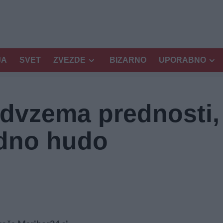
JA
SVET
ZVEZDE
BIZARNO
UPORABNO
odvzema prednosti,
edno hudo