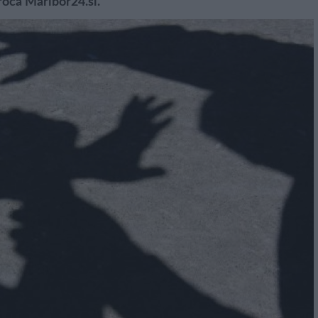
oroča Maribor24.si.