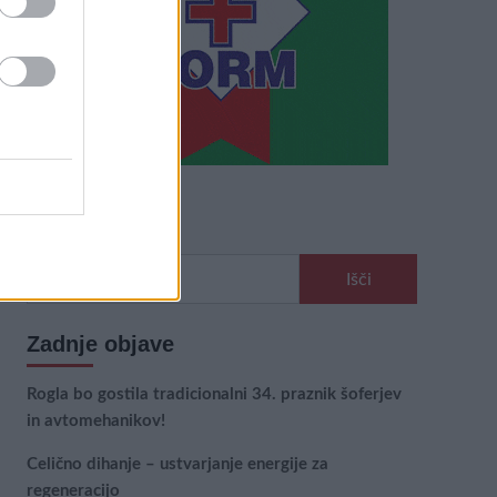
Išči
Išči:
Zadnje objave
Rogla bo gostila tradicionalni 34. praznik šoferjev
in avtomehanikov!
Celično dihanje – ustvarjanje energije za
regeneracijo