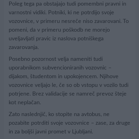
Poleg tega pa obstajajo tudi pomembni pravni in
varnostni vidiki. Potniki, ki ne potrdijo svoje
vozovnice, v primeru nesreče niso zavarovani. To
pomeni, da v primeru poškodb ne morejo
uveljavljati pravic iz naslova potniškega
zavarovanja.
Posebno pozornost velja nameniti tudi
uporabnikom subvencioniranih vozovnic –
dijakom, študentom in upokojencem. Njihove
vozovnice veljajo le, če so ob vstopu v vozilo tudi
potrjene. Brez validacije se namreč prevoz šteje
kot neplačan.
Zato naslednjič, ko stopite na avtobus, ne
pozabite potrditi svoje vozovnice – zase, za druge
in za boljši javni promet v Ljubljani.