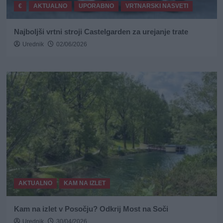
€
AKTUALNO
UPORABNO
VRTNARSKI NASVETI
Najboljši vrtni stroji Castelgarden za urejanje trate
Urednik
02/06/2026
AKTUALNO
KAM NA IZLET
Kam na izlet v Posočju? Odkrij Most na Soči
Urednik
30/04/2026