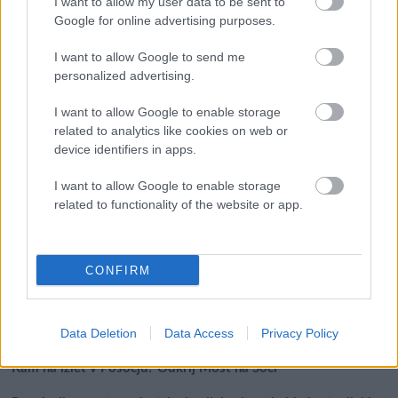
I want to allow my user data to be sent to
Google for online advertising purposes.
I want to allow Google to send me
personalized advertising.
Išči
I want to allow Google to enable storage
related to analytics like cookies on web or
Išči:
device identifiers in apps.
I want to allow Google to enable storage
Zadnje objave
related to functionality of the website or app.
Rogla bo gostila tradicionalni 34. praznik šoferjev in
avtomehanikov!
CONFIRM
Celično dihanje – ustvarjanje energije za regeneracijo
Najboljši vrtni stroji Castelgarden za urejanje trate
Data Deletion
Data Access
Privacy Policy
Kam na izlet v Posočju? Odkrij Most na Soči