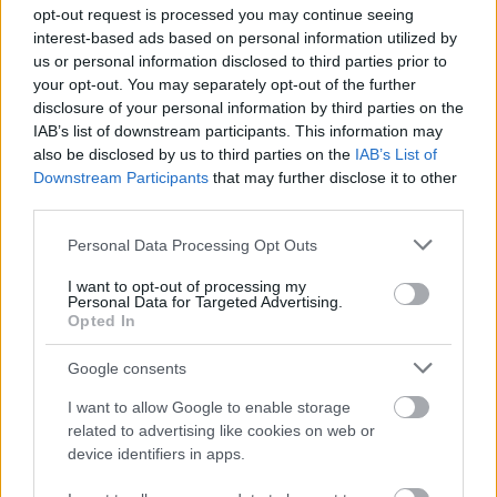
opt-out request is processed you may continue seeing
interest-based ads based on personal information utilized by
us or personal information disclosed to third parties prior to
your opt-out. You may separately opt-out of the further
disclosure of your personal information by third parties on the
IAB’s list of downstream participants. This information may
also be disclosed by us to third parties on the
IAB’s List of
Downstream Participants
that may further disclose it to other
third parties.
Please note that this website/app uses one or more Google
Personal Data Processing Opt Outs
services and may gather and store information including but
not limited to your visit or usage behaviour. You may click to
I want to opt-out of processing my
Personal Data for Targeted Advertising.
grant or deny consent to Google and its third-party tags to
Opted In
use your data for below specified purposes in below Google
consent section.
Google consents
I want to allow Google to enable storage
related to advertising like cookies on web or
device identifiers in apps.