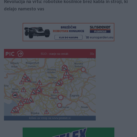
Revolucija na vrtu: robotske kosilnice brez kabla in stroji, ki
delajo namesto vas
SLO - stanje na cestah
30s
klikni za vstop na www.promet.si