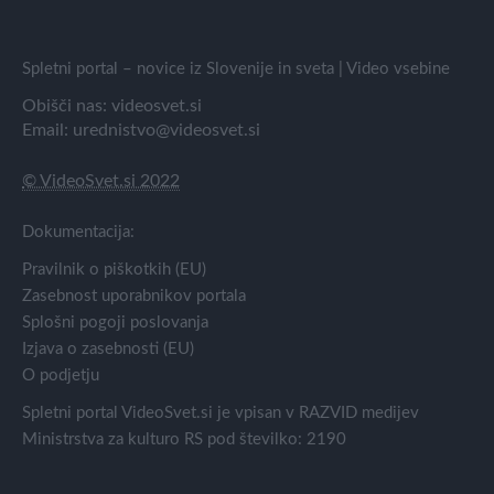
Spletni portal – novice iz Slovenije in sveta | Video vsebine
Obišči nas:
videosvet.si
Email:
urednistvo@videosvet.si
© VideoSvet.si 2022
Dokumentacija:
Pravilnik o piškotkih (EU)
Zasebnost uporabnikov portala
Splošni pogoji poslovanja
Izjava o zasebnosti (EU)
O podjetju
Spletni portal VideoSvet.si je vpisan v RAZVID medijev
Ministrstva za kulturo RS pod številko: 2190