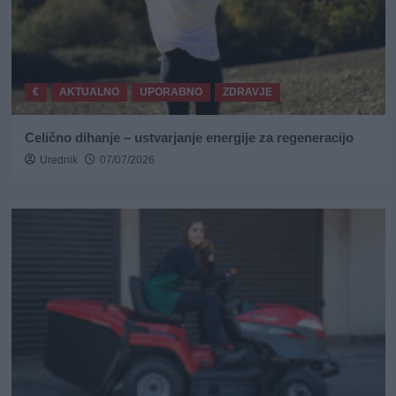
€
AKTUALNO
UPORABNO
ZDRAVJE
Celično dihanje – ustvarjanje energije za regeneracijo
Urednik
07/07/2026