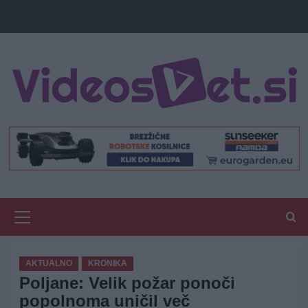
Primary
Menu
AKTUALNO
KRONIKA
Poljane: Velik požar ponoči
popolnoma uničil več