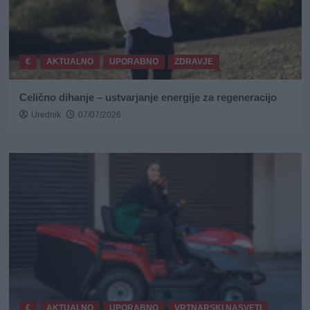
€
AKTUALNO
UPORABNO
ZDRAVJE
Celično dihanje – ustvarjanje energije za regeneracijo
Urednik
07/07/2026
€
AKTUALNO
UPORABNO
VRTNARSKI NASVETI