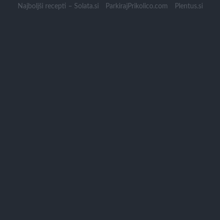
Skip
Najboljši recepti – Solata.si
ParkirajPrikolico.com
Plentus.si
to
content