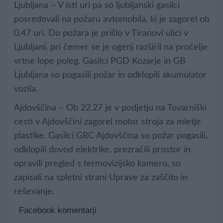
Ljubljana – V isti uri pa so ljubljanski gasilci
posredovali na požaru avtomobila, ki je zagorel ob
0.47 uri. Do požara je prišlo v Tiranovi ulici v
Ljubljani, pri čemer se je ogenj razširil na pročelje
vrtne lope poleg. Gasilci PGD Kozarje in GB
Ljubljana so pogasili požar in odklopili akumulator
vozila.
Ajdovščina – Ob 22.27 je v podjetju na Tovarniški
cesti v Ajdovščini zagorel motor stroja za mletje
plastike. Gasilci GRC Ajdovščina so požar pogasili,
odklopili dovod elektrike, prezračili prostor in
opravili pregled s termovizijsko kamero, so
zapisali na spletni strani Uprave za zaščito in
reševanje.
Facebook komentarji