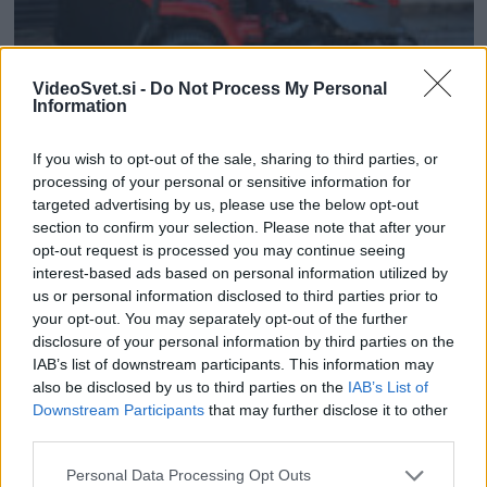
VideoSvet.si -
Do Not Process My Personal
€
AKTUALNO
UPORABNO
VRTNARSKI NASVETI
Information
Najboljši vrtni stroji Castelgarden za urejanje trate
If you wish to opt-out of the sale, sharing to third parties, or
Urednik
02/06/2026
processing of your personal or sensitive information for
targeted advertising by us, please use the below opt-out
section to confirm your selection. Please note that after your
opt-out request is processed you may continue seeing
interest-based ads based on personal information utilized by
us or personal information disclosed to third parties prior to
Naroči se na e-novice
your opt-out. You may separately opt-out of the further
disclosure of your personal information by third parties on the
IAB’s list of downstream participants. This information may
also be disclosed by us to third parties on the
IAB’s List of
Downstream Participants
that may further disclose it to other
third parties.
Please note that this website/app uses one or more Google
Personal Data Processing Opt Outs