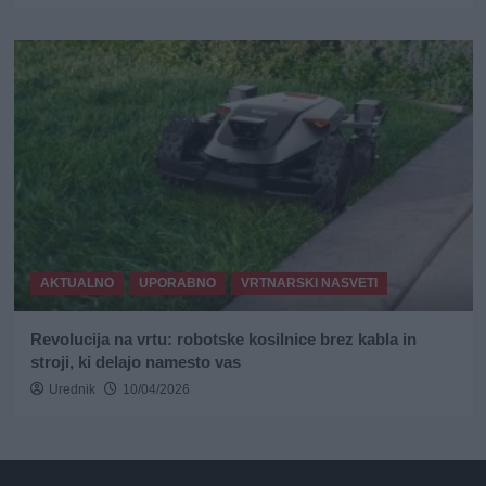
AKTUALNO
UPORABNO
VRTNARSKI NASVETI
Revolucija na vrtu: robotske kosilnice brez kabla in
stroji, ki delajo namesto vas
Urednik
10/04/2026