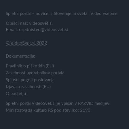
Spletni portal – novice iz Slovenije in sveta | Video vsebine
Obišči nas:
videosvet.si
Email:
urednistvo@videosvet.si
© VideoSvet.si 2022
Dokumentacija:
Pravilnik o piškotkih (EU)
Zasebnost uporabnikov portala
Splošni pogoji poslovanja
Izjava o zasebnosti (EU)
O podjetju
Spletni portal VideoSvet.si je vpisan v RAZVID medijev
Ministrstva za kulturo RS pod številko: 2190