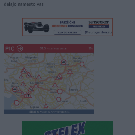
delajo namesto vas
SLO - stanje na cestah
30s
klikni za vstop na www.promet.si