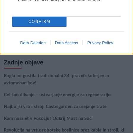
CONFIRM
Išči
Išči:
Data Deletion
Data Access
Privacy Policy
Zadnje objave
Rogla bo gostila tradicionalni 34. praznik šoferjev in
avtomehanikov!
Celično dihanje – ustvarjanje energije za regeneracijo
Najboljši vrtni stroji Castelgarden za urejanje trate
Kam na izlet v Posočju? Odkrij Most na Soči
Revolucija na vrtu: robotske kosilnice brez kabla in stroji, ki