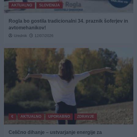
AKTUALNO
SLOVENIJA
Rogla bo gostila tradicionalni 34. praznik šoferjev in
avtomehanikov!
Urednik
12/07/2026
€
AKTUALNO
UPORABNO
ZDRAVJE
Celično dihanje – ustvarjanje energije za