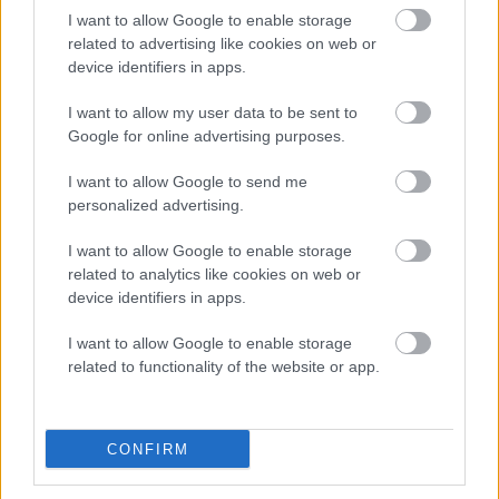
I want to allow Google to enable storage
Rogla bo gostila tradicionalni 34. praznik šoferjev in
related to advertising like cookies on web or
avtomehanikov!
device identifiers in apps.
Celično dihanje – ustvarjanje energije za regeneracijo
I want to allow my user data to be sent to
Google for online advertising purposes.
Najboljši vrtni stroji Castelgarden za urejanje trate
I want to allow Google to send me
Kam na izlet v Posočju? Odkrij Most na Soči
personalized advertising.
Revolucija na vrtu: robotske kosilnice brez kabla in stroji, ki
I want to allow Google to enable storage
delajo namesto vas
related to analytics like cookies on web or
device identifiers in apps.
I want to allow Google to enable storage
related to functionality of the website or app.
SLO - stanje na cestah
30s
CONFIRM