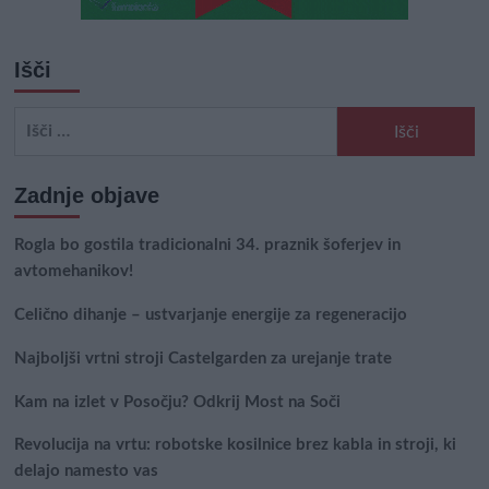
Išči
Išči:
Zadnje objave
Rogla bo gostila tradicionalni 34. praznik šoferjev in
avtomehanikov!
Celično dihanje – ustvarjanje energije za regeneracijo
Najboljši vrtni stroji Castelgarden za urejanje trate
Kam na izlet v Posočju? Odkrij Most na Soči
Revolucija na vrtu: robotske kosilnice brez kabla in stroji, ki
delajo namesto vas