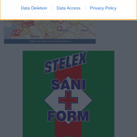
Data Deletion
Data Access
Privacy Policy
klikni za vstop na www.promet.si