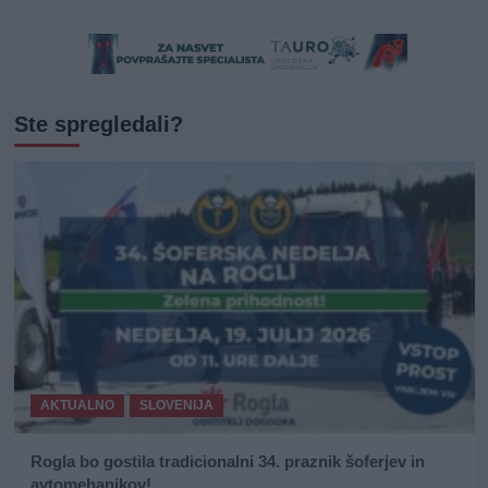
Ste spregledali?
AKTUALNO
SLOVENIJA
Rogla bo gostila tradicionalni 34. praznik šoferjev in
avtomehanikov!