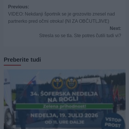
Post
Previous:
VIDEO: Nekdanji športnik se je grozovito znesel nad
navigation
partnerko pred očmi otroka! (NI ZA OBČUTLJIVE)
Next:
Stresla so se tla. Ste potres čutili tudi vi?
Preberite tudi