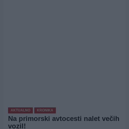
AKTUALNO
KRONIKA
Na primorski avtocesti nalet večih
vozil!