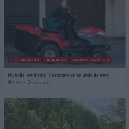
€
AKTUALNO
UPORABNO
VRTNARSKI NASVETI
Najboljši vrtni stroji Castelgarden za urejanje trate
Urednik
02/06/2026