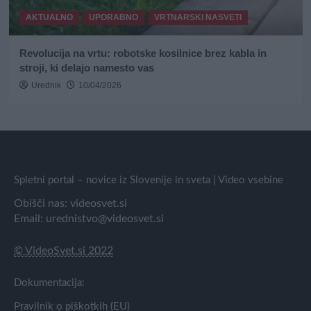
AKTUALNO
UPORABNO
VRTNARSKI NASVETI
Revolucija na vrtu: robotske kosilnice brez kabla in
stroji, ki delajo namesto vas
Urednik
10/04/2026
Spletni portal – novice iz Slovenije in sveta | Video vsebine
Obišči nas:
videosvet.si
Email:
urednistvo@videosvet.si
© VideoSvet.si 2022
Dokumentacija:
Pravilnik o piškotkih (EU)