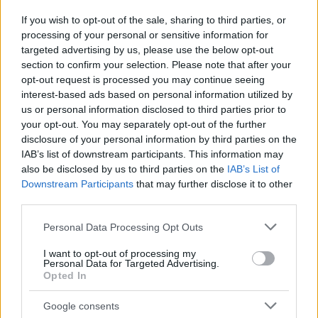
If you wish to opt-out of the sale, sharing to third parties, or
processing of your personal or sensitive information for
targeted advertising by us, please use the below opt-out
section to confirm your selection. Please note that after your
opt-out request is processed you may continue seeing
interest-based ads based on personal information utilized by
us or personal information disclosed to third parties prior to
your opt-out. You may separately opt-out of the further
disclosure of your personal information by third parties on the
IAB’s list of downstream participants. This information may
also be disclosed by us to third parties on the
IAB’s List of
Downstream Participants
that may further disclose it to other
third parties.
Išči
Please note that this website/app uses one or more Google
Personal Data Processing Opt Outs
services and may gather and store information including but
Išči:
not limited to your visit or usage behaviour. You may click to
I want to opt-out of processing my
Personal Data for Targeted Advertising.
grant or deny consent to Google and its third-party tags to
Opted In
use your data for below specified purposes in below Google
Zadnje objave
consent section.
Google consents