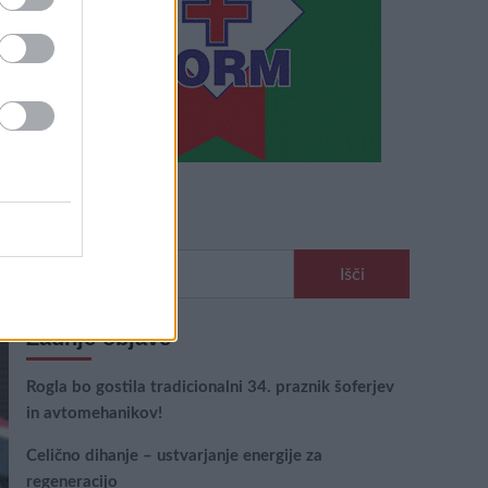
Išči
Išči:
Zadnje objave
Rogla bo gostila tradicionalni 34. praznik šoferjev
in avtomehanikov!
Celično dihanje – ustvarjanje energije za
regeneracijo