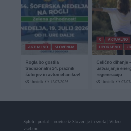
€
AKTUALNO
AKTUALNO
SLOVENIJA
UPORABNO
Z
Rogla bo gostila
Celično dihanje 
tradicionalni 34. praznik
ustvarjanje energ
šoferjev in avtomehanikov!
regeneracijo
Urednik
12/07/2026
Urednik
07/07
Spletni portal – novice iz Slovenije in sveta | Video
vsebine