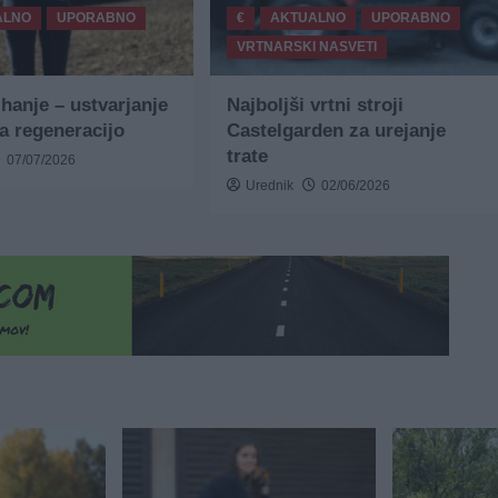
ALNO
UPORABNO
€
AKTUALNO
UPORABNO
VRTNARSKI NASVETI
ihanje – ustvarjanje
Najboljši vrtni stroji
za regeneracijo
Castelgarden za urejanje
trate
07/07/2026
Urednik
02/06/2026