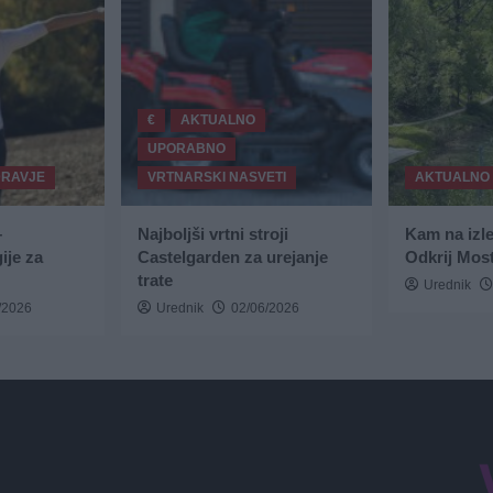
€
AKTUALNO
UPORABNO
DRAVJE
VRTNARSKI NASVETI
AKTUALNO
–
Najboljši vrtni stroji
Kam na izl
ije za
Castelgarden za urejanje
Odkrij Most
trate
Urednik
/2026
Urednik
02/06/2026