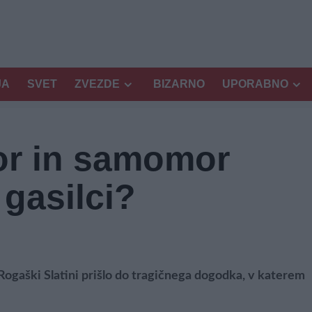
JA
SVET
ZVEZDE
BIZARNO
UPORABNO
or in samomor
 gasilci?
v Rogaški Slatini prišlo do tragičnega dogodka, v katerem