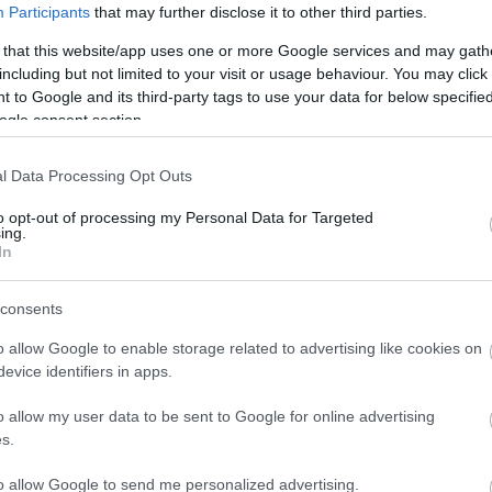
Participants
that may further disclose it to other third parties.
orja kriminalistične policije PU Celje prisotni tudi
 that this website/app uses one or more Google services and may gath
a.
Ogled kraja dejanja še poteka.
including but not limited to your visit or usage behaviour. You may click 
 to Google and its third-party tags to use your data for below specifi
ogle consent section.
ormacijah v ozadju spor zaradi zemljišča. Več informacij
l Data Processing Opt Outs
elje.
to opt-out of processing my Personal Data for Targeted
ing.
In
consents
o allow Google to enable storage related to advertising like cookies on
evice identifiers in apps.
o allow my user data to be sent to Google for online advertising
s.
to allow Google to send me personalized advertising.