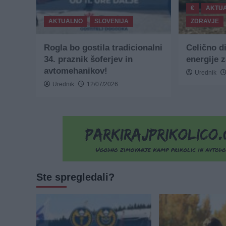
€
AKTU
AKTUALNO
SLOVENIJA
ZDRAVJE
Rogla bo gostila tradicionalni
Celično d
34. praznik šoferjev in
energije 
avtomehanikov!
Urednik
Urednik
12/07/2026
Ste spregledali?