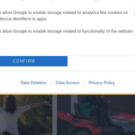
o allow Google to enable storage related to analytics like cookies on
evice identifiers in apps.
Next:
o allow Google to enable storage related to functionality of the website
Ustvaril nov dom, odšel po družino in vsi umrli v letalski
nesreči
CONFIRM
Data Deletion
Data Access
Privacy Policy