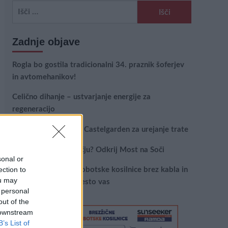
Išči:
Zadnje objave
Rogla bo gostila tradicionalni 34. praznik šoferjev
in avtomehanikov!
Celično dihanje – ustvarjanje energije za
regeneracijo
Najboljši vrtni stroji Castelgarden za urejanje trate
Kam na izlet v Posočju? Odkrij Most na Soči
sonal or
ection to
Revolucija na vrtu: robotske kosilnice brez kabla in
ou may
stroji, ki delajo namesto vas
 personal
out of the
 downstream
B’s List of