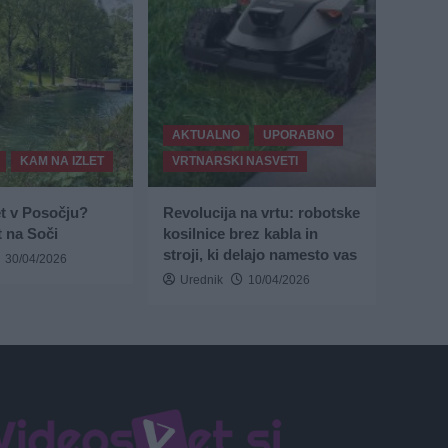
AKTUALNO
UPORABNO
KAM NA IZLET
VRTNARSKI NASVETI
et v Posočju?
Revolucija na vrtu: robotske
 na Soči
kosilnice brez kabla in
stroji, ki delajo namesto vas
30/04/2026
Urednik
10/04/2026