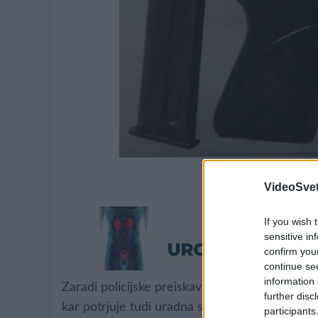
Simbolična foto
VideoSvet
If you wish 
sensitive in
confirm you
continue se
information 
Zaradi policijske preiskave je bila cesta Roga
further disc
kar potrjuje tudi uradna spletna stran Promet.
participants