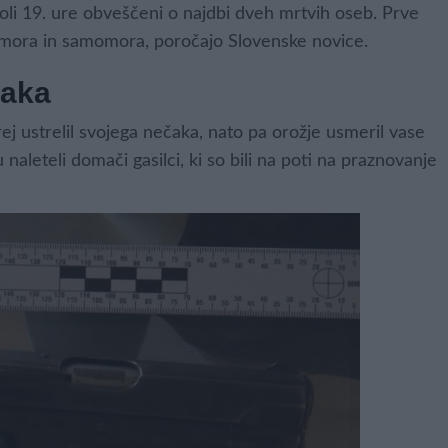
koli 19. ure obveščeni o najdbi dveh mrtvih oseb.
Prve
umora in samomora, poročajo Slovenske novice.
čaka
rej ustrelil svojega nečaka, nato pa orožje usmeril vase
naleteli domači gasilci, ki so bili na poti na praznovanje