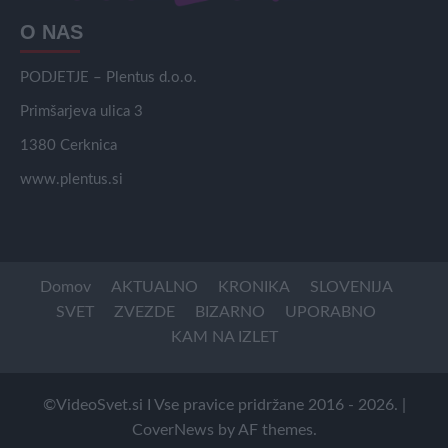
O NAS
PODJETJE – Plentus d.o.o.
Primšarjeva ulica 3
1380 Cerknica
www.plentus.si
Domov
AKTUALNO
KRONIKA
SLOVENIJA
SVET
ZVEZDE
BIZARNO
UPORABNO
KAM NA IZLET
©VideoSvet.si I Vse pravice pridržane 2016 - 2026.
|
CoverNews
by AF themes.