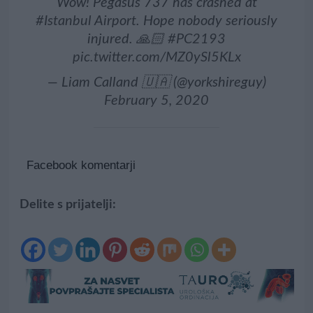
Wow! Pegasus 737 has crashed at
#Istanbul
Airport. Hope nobody seriously
injured. 🙏🏻
#PC2193
pic.twitter.com/MZ0ySl5KLx
— Liam Calland 🇺🇦 (@yorkshireguy)
February 5, 2020
Facebook komentarji
Delite s prijatelji: