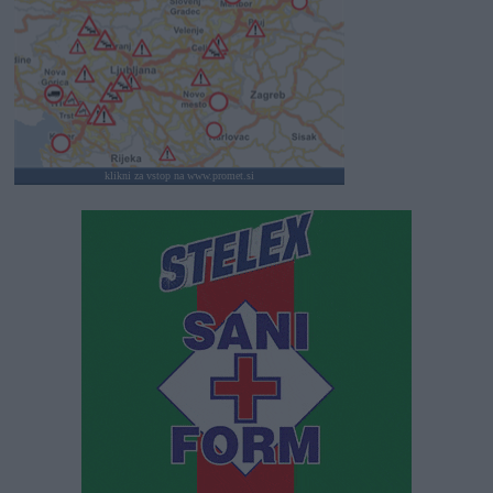
klikni za vstop na www.promet.si