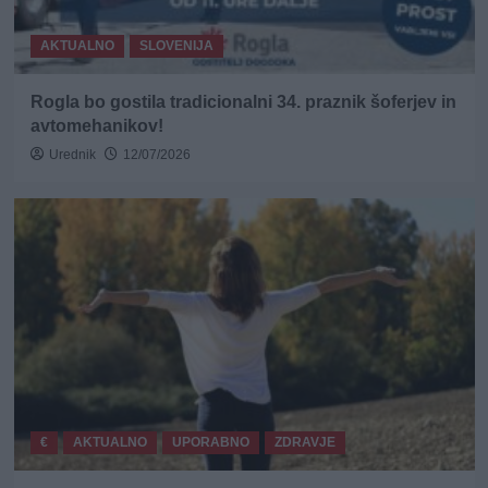
AKTUALNO
SLOVENIJA
Rogla bo gostila tradicionalni 34. praznik šoferjev in
avtomehanikov!
Urednik
12/07/2026
€
AKTUALNO
UPORABNO
ZDRAVJE