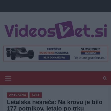
Primary
Menu
AKTUALNO
SVET
Letalska nesreča: Na krovu je bilo
177 potnikov, letalo po trku