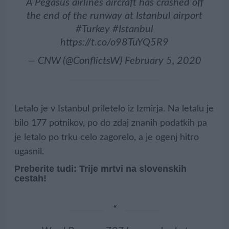
A Pegasus airlines aircraft has crashed off
the end of the runway at Istanbul airport
#Turkey
#Istanbul
https://t.co/o98TuYQ5R9
— CNW (@ConflictsW)
February 5, 2020
Letalo je v Istanbul priletelo iz Izmirja. Na letalu je
bilo 177 potnikov, po do zdaj znanih podatkih pa
je letalo po trku celo zagorelo, a je ogenj hitro
ugasnil.
Preberite tudi: Trije mrtvi na slovenskih
cestah!