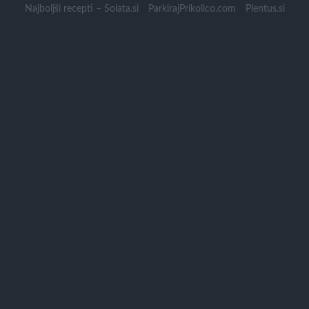
Skip
Najboljši recepti – Solata.si
ParkirajPrikolico.com
Plentus.si
to
content