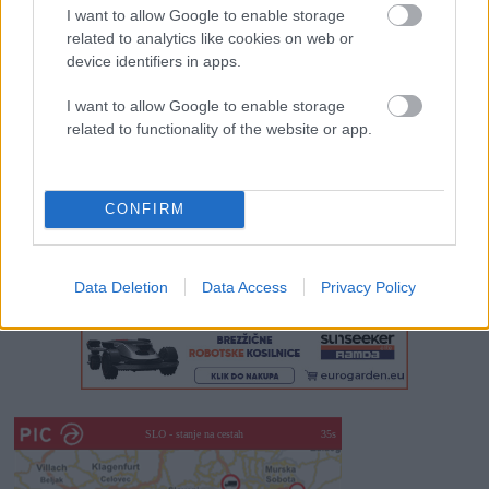
I want to allow Google to enable storage
related to analytics like cookies on web or
Rogla bo gostila tradicionalni 34. praznik šoferjev in
device identifiers in apps.
avtomehanikov!
I want to allow Google to enable storage
Celično dihanje – ustvarjanje energije za regeneracijo
related to functionality of the website or app.
Najboljši vrtni stroji Castelgarden za urejanje trate
Kam na izlet v Posočju? Odkrij Most na Soči
CONFIRM
Revolucija na vrtu: robotske kosilnice brez kabla in stroji, ki
delajo namesto vas
Data Deletion
Data Access
Privacy Policy
SLO - stanje na cestah
30s