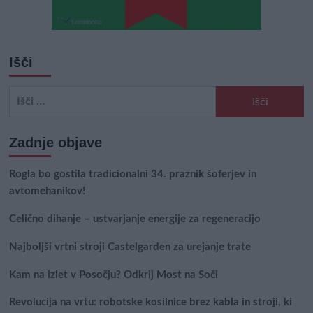
Išči
Išči:
Zadnje objave
Rogla bo gostila tradicionalni 34. praznik šoferjev in
avtomehanikov!
Celično dihanje – ustvarjanje energije za regeneracijo
Najboljši vrtni stroji Castelgarden za urejanje trate
Kam na izlet v Posočju? Odkrij Most na Soči
Revolucija na vrtu: robotske kosilnice brez kabla in stroji, ki