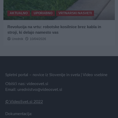
AKTUALNO
UPORABNO
VRTNARSKI NASVETI
Revolucija na vrtu: robotske kosilnice brez kabla in
stroji, ki delajo namesto vas
Urednik
10/04/2026
Spletni portal – novice iz Slovenije in sveta | Video vsebine
Obišči nas:
videosvet.si
Email:
urednistvo@videosvet.si
© VideoSvet.si 2022
Dokumentacija: