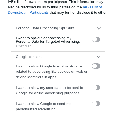
IAB’s list of downstream participants. This information may
also be disclosed by us to third parties on the
IAB’s List of
Downstream Participants
that may further disclose it to other
third parties.
Please note that this website/app uses one or more Google
Personal Data Processing Opt Outs
services and may gather and store information including but
not limited to your visit or usage behaviour. You may click to
I want to opt-out of processing my
Personal Data for Targeted Advertising.
grant or deny consent to Google and its third-party tags to
Opted In
use your data for below specified purposes in below Google
consent section.
Google consents
I want to allow Google to enable storage
related to advertising like cookies on web or
device identifiers in apps.
Išči
I want to allow my user data to be sent to
Google for online advertising purposes.
Išči:
I want to allow Google to send me
personalized advertising.
Zadnje objave