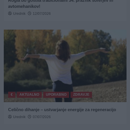
Rogla bo gostila tradicionalni 34. praznik šoferjev in
avtomehanikov!
Urednik
12/07/2026
€
AKTUALNO
UPORABNO
ZDRAVJE
Celično dihanje – ustvarjanje energije za regeneracijo
Urednik
07/07/2026