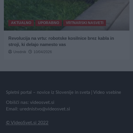
AKTUALNO
UPORABNO
VRTNARSKI NASVETI
Revolucija na vrtu: robotske kosilnice brez kabla in
stroji, ki delajo namesto vas
Urednik
10/04/2026
Spletni portal – novice iz Slovenije in sveta | Video vsebine
Obišči nas:
videosvet.si
Email:
urednistvo@videosvet.si
© VideoSvet.si 2022