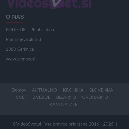
O NAS
PODJETJE – Plentus d.o.o.
Primšarjeva ulica 3
1380 Cerknica
www.plentus.si
Domov
AKTUALNO
KRONIKA
SLOVENIJA
SVET
ZVEZDE
BIZARNO
UPORABNO
KAM NA IZLET
©VideoSvet.si I Vse pravice pridržane 2016 - 2026.
|