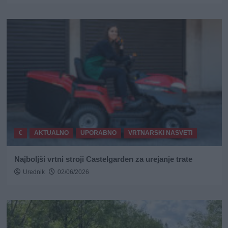
€
AKTUALNO
UPORABNO
VRTNARSKI NASVETI
Najboljši vrtni stroji Castelgarden za urejanje trate
Urednik
02/06/2026