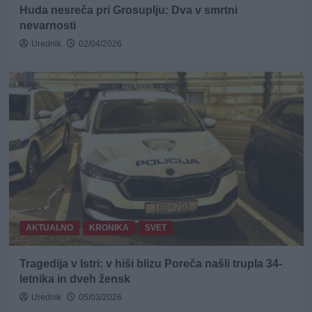
Huda nesreča pri Grosuplju: Dva v smrtni
nevarnosti
Urednik
02/04/2026
AKTUALNO
KRONIKA
SVET
Tragedija v Istri: v hiši blizu Poreča našli trupla 34-
letnika in dveh žensk
Urednik
05/03/2026