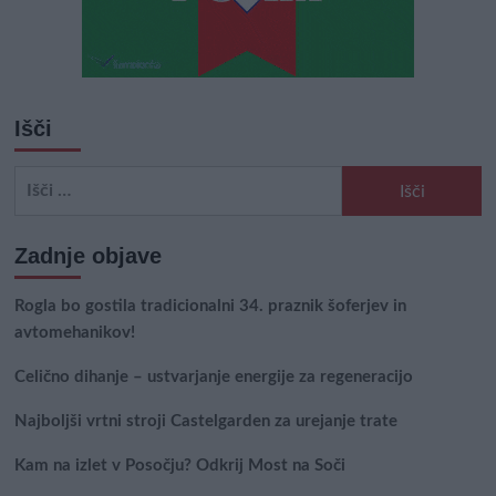
Išči
Išči:
Zadnje objave
Rogla bo gostila tradicionalni 34. praznik šoferjev in
avtomehanikov!
Celično dihanje – ustvarjanje energije za regeneracijo
Najboljši vrtni stroji Castelgarden za urejanje trate
Kam na izlet v Posočju? Odkrij Most na Soči