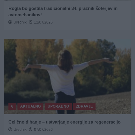
Rogla bo gostila tradicionalni 34. praznik šoferjev in
avtomehanikov!
Urednik
12/07/2026
€
AKTUALNO
UPORABNO
ZDRAVJE
Celično dihanje – ustvarjanje energije za regeneracijo
Urednik
07/07/2026