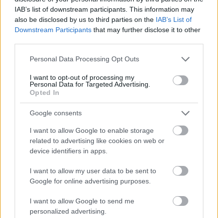
IAB’s list of downstream participants. This information may
Zadnje objave
also be disclosed by us to third parties on the
IAB’s List of
Downstream Participants
that may further disclose it to other
Rogla bo gostila tradicionalni 34. praznik šoferjev in
third parties.
avtomehanikov!
Please note that this website/app uses one or more Google
Personal Data Processing Opt Outs
Celično dihanje – ustvarjanje energije za regeneracijo
services and may gather and store information including but
not limited to your visit or usage behaviour. You may click to
I want to opt-out of processing my
Personal Data for Targeted Advertising.
Najboljši vrtni stroji Castelgarden za urejanje trate
grant or deny consent to Google and its third-party tags to
Opted In
use your data for below specified purposes in below Google
Kam na izlet v Posočju? Odkrij Most na Soči
consent section.
Google consents
Revolucija na vrtu: robotske kosilnice brez kabla in stroji, ki
I want to allow Google to enable storage
delajo namesto vas
related to advertising like cookies on web or
device identifiers in apps.
I want to allow my user data to be sent to
Google for online advertising purposes.
I want to allow Google to send me
SLO - stanje na cestah
30s
personalized advertising.