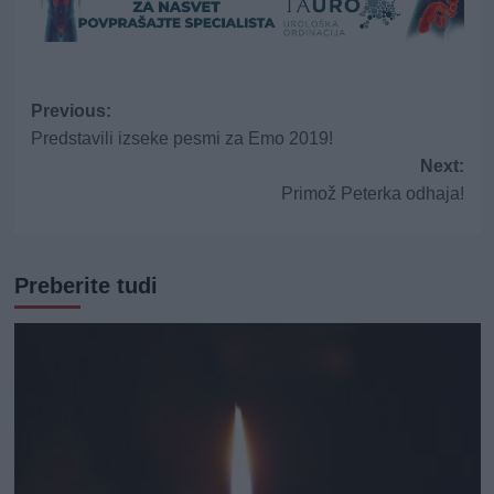
Post
Previous:
Predstavili izseke pesmi za Emo 2019!
navigation
Next:
Primož Peterka odhaja!
Preberite tudi