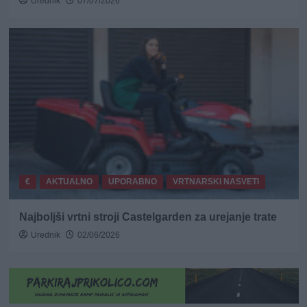
Urednik
07/07/2026
€
AKTUALNO
UPORABNO
VRTNARSKI NASVETI
Najboljši vrtni stroji Castelgarden za urejanje trate
Urednik
02/06/2026