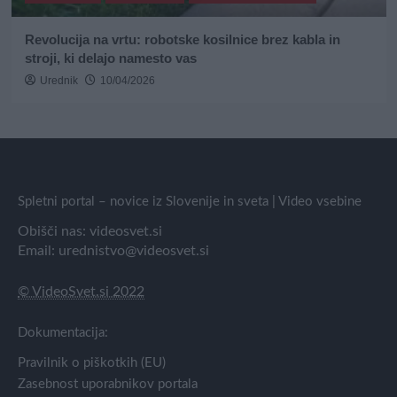
Revolucija na vrtu: robotske kosilnice brez kabla in
stroji, ki delajo namesto vas
Urednik
10/04/2026
Spletni portal – novice iz Slovenije in sveta | Video vsebine
Obišči nas:
videosvet.si
Email:
urednistvo@videosvet.si
© VideoSvet.si 2022
Dokumentacija:
Pravilnik o piškotkih (EU)
Zasebnost uporabnikov portala