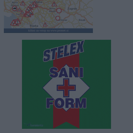
klikni za vstop na www.promet.si