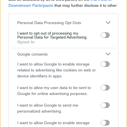
Downstream Participants
that may further disclose it to other
third parties.
Please note that this website/app uses one or more Google
Personal Data Processing Opt Outs
services and may gather and store information including but
not limited to your visit or usage behaviour. You may click to
I want to opt-out of processing my
Personal Data for Targeted Advertising.
grant or deny consent to Google and its third-party tags to
Opted In
use your data for below specified purposes in below Google
consent section.
Google consents
I want to allow Google to enable storage
related to advertising like cookies on web or
device identifiers in apps.
Išči
I want to allow my user data to be sent to
Išči:
Google for online advertising purposes.
I want to allow Google to send me
Zadnje objave
personalized advertising.
I want to allow Google to enable storage
Rogla bo gostila tradicionalni 34. praznik šoferjev in