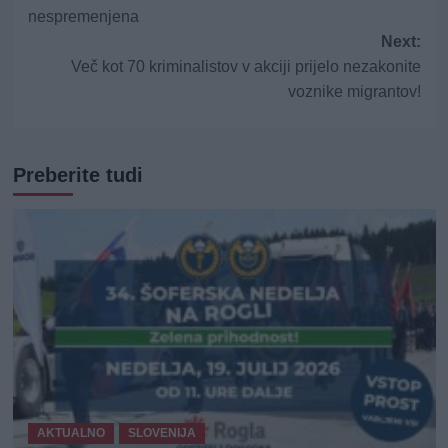
navigation
nespremenjena
Next:
Več kot 70 kriminalistov v akciji prijelo nezakonite
voznike migrantov!
Preberite tudi
AKTUALNO
SLOVENIJA