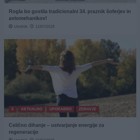
Rogla bo gostila tradicionalni 34. praznik šoferjev in
avtomehanikov!
Urednik
12/07/2026
€
AKTUALNO
UPORABNO
ZDRAVJE
Celično dihanje – ustvarjanje energije za
regeneracijo