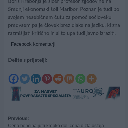
Boris Krabonja je sicer profesor zgodovine na
Srednji ekonomski šoli Maribor. Poznan je tudi po
svojem nesebičnem čutu za pomoč sočloveku,
predvsem pa je človek brez dlake na jeziku, ki zna
razmišljati kritično in si to upa tudi javno izraziti.
Facebook komentarji
Delite s prijatelji:
Post
Previous:
Cena bencina jutri krepko dol, cena dizla ostaja