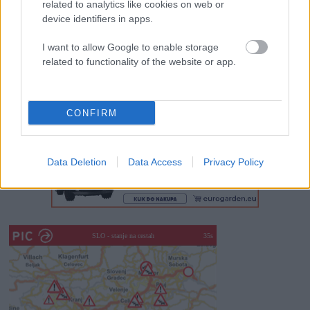
related to analytics like cookies on web or
avtomehanikov!
device identifiers in apps.
Celično dihanje – ustvarjanje energije za regeneracijo
I want to allow Google to enable storage
related to functionality of the website or app.
Najboljši vrtni stroji Castelgarden za urejanje trate
Kam na izlet v Posočju? Odkrij Most na Soči
CONFIRM
Revolucija na vrtu: robotske kosilnice brez kabla in stroji, ki
delajo namesto vas
Data Deletion
Data Access
Privacy Policy
SLO - stanje na cestah
30s