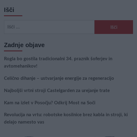
Išči
Išči:
Zadnje objave
Rogla bo gostila tradicionalni 34. praznik šoferjev in
avtomehanikov!
Celično dihanje – ustvarjanje energije za regeneracijo
Najboljši vrtni stroji Castelgarden za urejanje trate
Kam na izlet v Posočju? Odkrij Most na Soči
Revolucija na vrtu: robotske kosilnice brez kabla in stroji, ki
delajo namesto vas