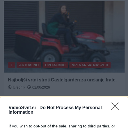
€
AKTUALNO
UPORABNO
VRTNARSKI NASVETI
Najboljši vrtni stroji Castelgarden za urejanje trate
Urednik
02/06/2026
VideoSvet.si -
Do Not Process My Personal
Information
Naroči se na e-novice
If you wish to opt-out of the sale, sharing to third parties, or