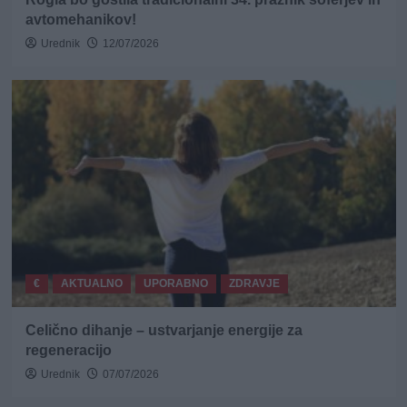
avtomehanikov!
Urednik
12/07/2026
€
AKTUALNO
UPORABNO
ZDRAVJE
Celično dihanje – ustvarjanje energije za
regeneracijo
Urednik
07/07/2026