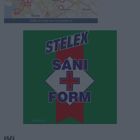
klikni za vstop na www.promet.si
Išči