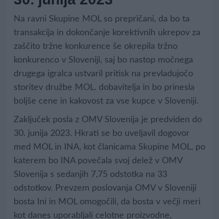
Na ravni Skupine MOL so prepričani, da bo ta
transakcija in dokončanje korektivnih ukrepov za
zaščito tržne konkurence še okrepila tržno
konkurenco v Sloveniji, saj bo nastop močnega
drugega igralca ustvaril pritisk na prevladujočo
storitev družbe MOL. dobavitelja in bo prinesla
boljše cene in kakovost za vse kupce v Sloveniji.
Zaključek posla z OMV Slovenija je predviden do
30. junija 2023. Hkrati se bo uveljavil dogovor
med MOL in INA, kot članicama Skupine MOL, po
katerem bo INA povečala svoj delež v OMV
Slovenija s sedanjih 7,75 odstotka na 33
odstotkov. Prevzem poslovanja OMV v Sloveniji
bosta Ini in MOL omogočili, da bosta v večji meri
kot danes uporabljali celotne proizvodne,