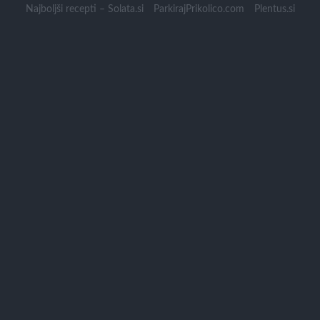
Skip
Najboljši recepti – Solata.si
ParkirajPrikolico.com
Plentus.si
to
content