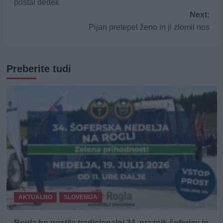
postal dedek
Next:
Pijan pretepel ženo in ji zlomil nos
Preberite tudi
AKTUALNO
SLOVENIJA
Rogla bo gostila tradicionalni 34. praznik šoferjev in