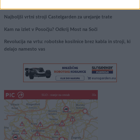
Celično dihanje – ustvarjanje energije za regeneracijo
Najboljši vrtni stroji Castelgarden za urejanje trate
Kam na izlet v Posočju? Odkrij Most na Soči
Revolucija na vrtu: robotske kosilnice brez kabla in stroji, ki
delajo namesto vas
SLO - stanje na cestah
30s