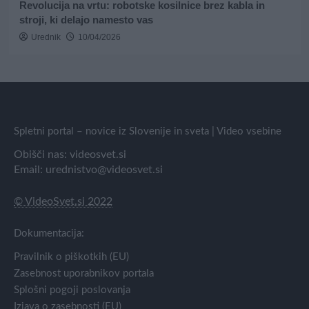
Revolucija na vrtu: robotske kosilnice brez kabla in
stroji, ki delajo namesto vas
Urednik
10/04/2026
Spletni portal – novice iz Slovenije in sveta | Video vsebine
Obišči nas:
videosvet.si
Email:
urednistvo@videosvet.si
© VideoSvet.si 2022
Dokumentacija:
Pravilnik o piškotkih (EU)
Zasebnost uporabnikov portala
Splošni pogoji poslovanja
Izjava o zasebnosti (EU)