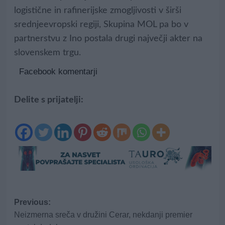
logistične in rafinerijske zmogljivosti v širši
srednjeevropski regiji, Skupina MOL pa bo v
partnerstvu z Ino postala drugi največji akter na
slovenskem trgu.
Facebook komentarji
Delite s prijatelji:
Post
Previous:
Neizmerna sreča v družini Cerar, nekdanji premier
navigation