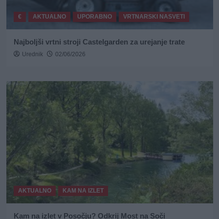
€
AKTUALNO
UPORABNO
VRTNARSKI NASVETI
Najboljši vrtni stroji Castelgarden za urejanje trate
Urednik
02/06/2026
AKTUALNO
KAM NA IZLET
Kam na izlet v Posočju? Odkrij Most na Soči