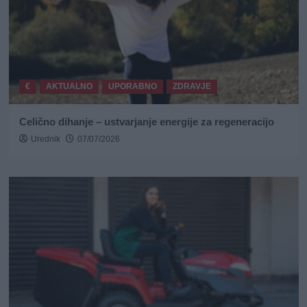
€
AKTUALNO
UPORABNO
ZDRAVJE
Celično dihanje – ustvarjanje energije za regeneracijo
Urednik
07/07/2026