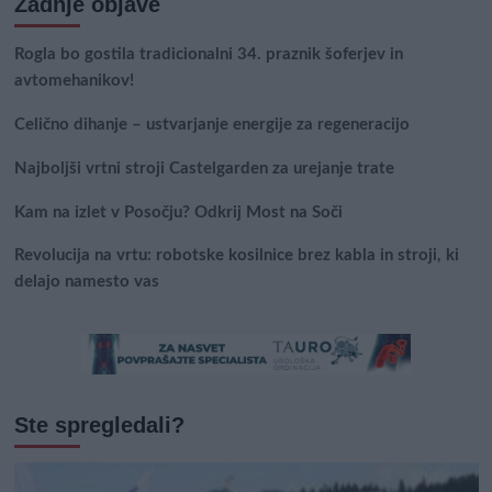
Zadnje objave
Rogla bo gostila tradicionalni 34. praznik šoferjev in
avtomehanikov!
Celično dihanje – ustvarjanje energije za regeneracijo
Najboljši vrtni stroji Castelgarden za urejanje trate
Kam na izlet v Posočju? Odkrij Most na Soči
Revolucija na vrtu: robotske kosilnice brez kabla in stroji, ki
delajo namesto vas
Ste spregledali?