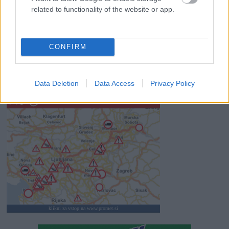
related to functionality of the website or app.
Revolucija na vrtu: robotske kosilnice brez kabla in stroji, ki
delajo namesto vas
CONFIRM
Data Deletion
Data Access
Privacy Policy
SLO - stanje na cestah
30s
klikni za vstop na www.promet.si