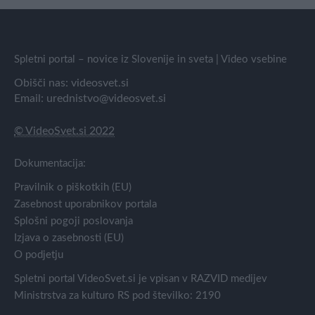
Spletni portal – novice iz Slovenije in sveta | Video vsebine
Obišči nas:
videosvet.si
Email:
urednistvo@videosvet.si
© VideoSvet.si 2022
Dokumentacija:
Pravilnik o piškotkih (EU)
Zasebnost uporabnikov portala
Splošni pogoji poslovanja
Izjava o zasebnosti (EU)
O podjetju
Spletni portal VideoSvet.si je vpisan v RAZVID medijev
Ministrstva za kulturo RS pod številko: 2190