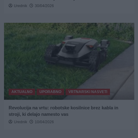
Urednik
30/04/2026
AKTUALNO
UPORABNO
VRTNARSKI NASVETI
Revolucija na vrtu: robotske kosilnice brez kabla in
stroji, ki delajo namesto vas
Urednik
10/04/2026