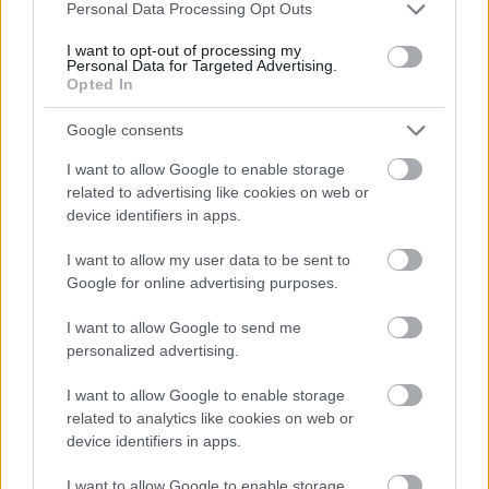
Please note that this website/app uses one or more Google
Personal Data Processing Opt Outs
services and may gather and store information including but
not limited to your visit or usage behaviour. You may click to
I want to opt-out of processing my
Personal Data for Targeted Advertising.
grant or deny consent to Google and its third-party tags to
Opted In
use your data for below specified purposes in below Google
consent section.
Google consents
Išči
I want to allow Google to enable storage
related to advertising like cookies on web or
Išči:
device identifiers in apps.
I want to allow my user data to be sent to
Zadnje objave
Google for online advertising purposes.
Rogla bo gostila tradicionalni 34. praznik šoferjev in
I want to allow Google to send me
avtomehanikov!
personalized advertising.
Celično dihanje – ustvarjanje energije za regeneracijo
I want to allow Google to enable storage
related to analytics like cookies on web or
Najboljši vrtni stroji Castelgarden za urejanje trate
device identifiers in apps.
Kam na izlet v Posočju? Odkrij Most na Soči
I want to allow Google to enable storage