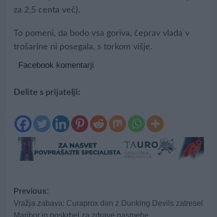
za 2,5 centa več).
To pomeni, da bodo vsa goriva, čeprav vlada v
trošarine ni posegala, s torkom višje.
Facebook komentarji
Delite s prijatelji:
Post
Previous:
Vražja zabava: Curaprox dan z Dunking Devils zatresel
navigation
Maribor in poskrbel za zdrave nasmehe