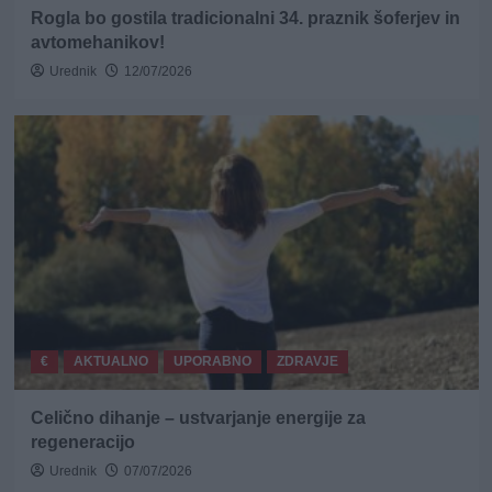
Rogla bo gostila tradicionalni 34. praznik šoferjev in
avtomehanikov!
Urednik
12/07/2026
€
AKTUALNO
UPORABNO
ZDRAVJE
Celično dihanje – ustvarjanje energije za
regeneracijo
Urednik
07/07/2026