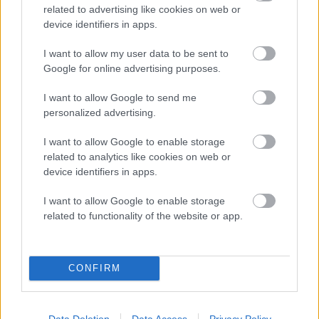
related to advertising like cookies on web or
Celično dihanje – ustvarjanje energije za regeneracijo
device identifiers in apps.
Najboljši vrtni stroji Castelgarden za urejanje trate
I want to allow my user data to be sent to
Google for online advertising purposes.
Kam na izlet v Posočju? Odkrij Most na Soči
I want to allow Google to send me
Revolucija na vrtu: robotske kosilnice brez kabla in stroji, ki
personalized advertising.
delajo namesto vas
I want to allow Google to enable storage
related to analytics like cookies on web or
device identifiers in apps.
I want to allow Google to enable storage
related to functionality of the website or app.
SLO - stanje na cestah
30s
CONFIRM
Data Deletion
Data Access
Privacy Policy