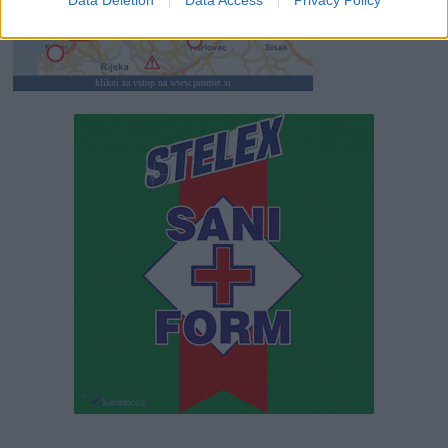
klikni za vstop na www.promet.si