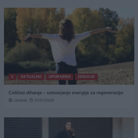
€
AKTUALNO
UPORABNO
ZDRAVJE
Celično dihanje – ustvarjanje energije za regeneracijo
Urednik
07/07/2026