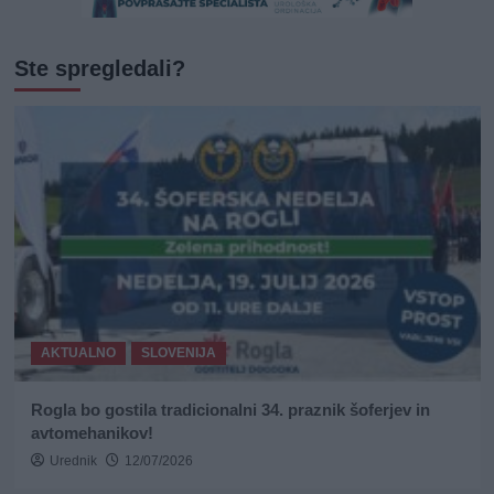
Ste spregledali?
AKTUALNO
SLOVENIJA
Rogla bo gostila tradicionalni 34. praznik šoferjev in
avtomehanikov!
Urednik
12/07/2026