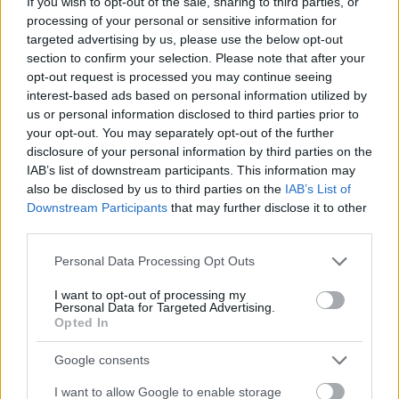
If you wish to opt-out of the sale, sharing to third parties, or
processing of your personal or sensitive information for
targeted advertising by us, please use the below opt-out
section to confirm your selection. Please note that after your
opt-out request is processed you may continue seeing
interest-based ads based on personal information utilized by
us or personal information disclosed to third parties prior to
your opt-out. You may separately opt-out of the further
disclosure of your personal information by third parties on the
IAB’s list of downstream participants. This information may
also be disclosed by us to third parties on the
IAB’s List of
Downstream Participants
that may further disclose it to other
Išči
third parties.
Please note that this website/app uses one or more Google
Personal Data Processing Opt Outs
Išči:
services and may gather and store information including but
not limited to your visit or usage behaviour. You may click to
I want to opt-out of processing my
Personal Data for Targeted Advertising.
grant or deny consent to Google and its third-party tags to
Opted In
Zadnje objave
use your data for below specified purposes in below Google
consent section.
Google consents
Rogla bo gostila tradicionalni 34. praznik šoferjev in
I want to allow Google to enable storage
avtomehanikov!