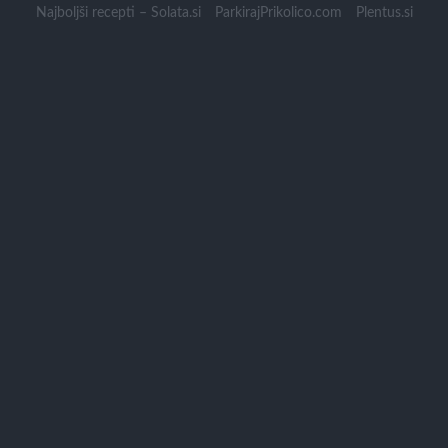
Skip
Najboljši recepti – Solata.si
ParkirajPrikolico.com
Plentus.si
to
content