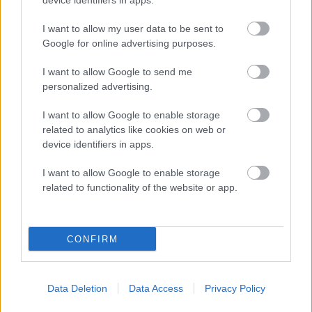
device identifiers in apps.
Najboljši vrtni stroji Castelgarden za urejanje trate
I want to allow my user data to be sent to
Kam na izlet v Posočju? Odkrij Most na Soči
Google for online advertising purposes.
Revolucija na vrtu: robotske kosilnice brez kabla in stroji, ki
I want to allow Google to send me
delajo namesto vas
personalized advertising.
I want to allow Google to enable storage
related to analytics like cookies on web or
device identifiers in apps.
I want to allow Google to enable storage
SLO - stanje na cestah
30s
related to functionality of the website or app.
CONFIRM
Data Deletion
Data Access
Privacy Policy