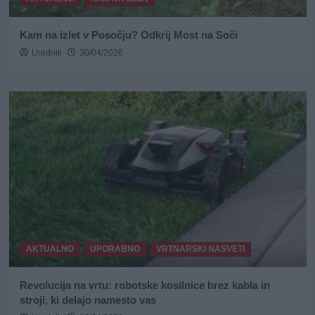
Kam na izlet v Posočju? Odkrij Most na Soči
Urednik
30/04/2026
AKTUALNO
UPORABNO
VRTNARSKI NASVETI
Revolucija na vrtu: robotske kosilnice brez kabla in
stroji, ki delajo namesto vas