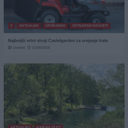
€
AKTUALNO
UPORABNO
VRTNARSKI NASVETI
Najboljši vrtni stroji Castelgarden za urejanje trate
Urednik
02/06/2026
AKTUALNO
KAM NA IZLET