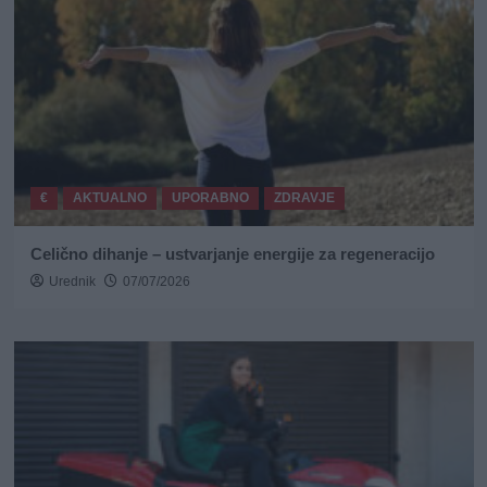
€
AKTUALNO
UPORABNO
ZDRAVJE
Celično dihanje – ustvarjanje energije za regeneracijo
Urednik
07/07/2026