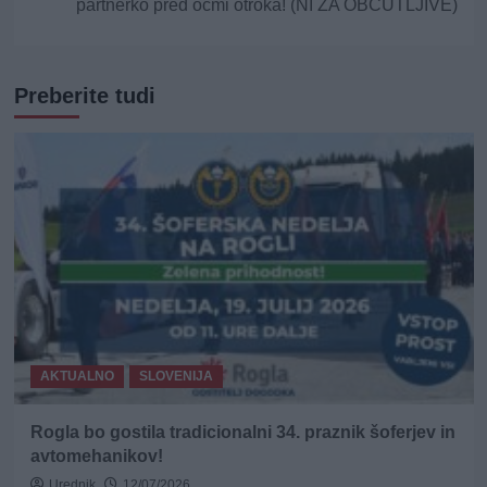
partnerko pred očmi otroka! (NI ZA OBČUTLJIVE)
Preberite tudi
AKTUALNO
SLOVENIJA
Rogla bo gostila tradicionalni 34. praznik šoferjev in
avtomehanikov!
Urednik
12/07/2026