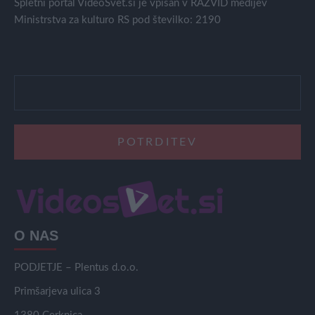
Spletni portal VideoSvet.si je vpisan v RAZVID medijev
Ministrstva za kulturo RS pod številko: 2190
O NAS
PODJETJE – Plentus d.o.o.
Primšarjeva ulica 3