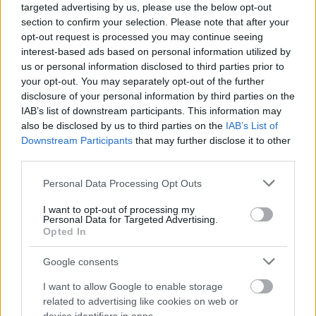
targeted advertising by us, please use the below opt-out
section to confirm your selection. Please note that after your
opt-out request is processed you may continue seeing
interest-based ads based on personal information utilized by
us or personal information disclosed to third parties prior to
your opt-out. You may separately opt-out of the further
disclosure of your personal information by third parties on the
IAB’s list of downstream participants. This information may
also be disclosed by us to third parties on the
IAB’s List of
Išči
Downstream Participants
that may further disclose it to other
third parties.
Išči:
Please note that this website/app uses one or more Google
Personal Data Processing Opt Outs
services and may gather and store information including but
not limited to your visit or usage behaviour. You may click to
I want to opt-out of processing my
Zadnje objave
Personal Data for Targeted Advertising.
grant or deny consent to Google and its third-party tags to
Opted In
use your data for below specified purposes in below Google
Rogla bo gostila tradicionalni 34. praznik šoferjev in
consent section.
Google consents
avtomehanikov!
I want to allow Google to enable storage
Celično dihanje – ustvarjanje energije za regeneracijo
related to advertising like cookies on web or