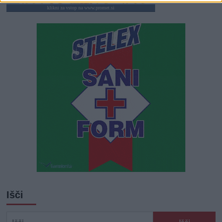
klikni za vstop na www.promet.si
Išči
Išči: