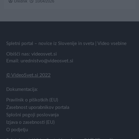
Urednik
10/04/2026
Spletni portal – novice iz Slovenije in sveta | Video vsebine
Obišči nas:
videosvet.si
Email:
urednistvo@videosvet.si
© VideoSvet.si 2022
Dokumentacija:
Pravilnik o piškotkih (EU)
Zasebnost uporabnikov portala
Splošni pogoji poslovanja
Izjava o zasebnosti (EU)
O podjetju