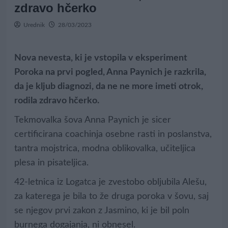
zdravo hčerko
Urednik
28/03/2023
Nova nevesta, ki je vstopila v eksperiment
Poroka na prvi pogled, Anna Paynich je razkrila,
da je kljub diagnozi, da ne ne more imeti otrok,
rodila zdravo hčerko.
Tekmovalka šova Anna Paynich je sicer
certificirana coachinja osebne rasti in poslanstva,
tantra mojstrica, modna oblikovalka, učiteljica
plesa in pisateljica.
42-letnica iz Logatca je zvestobo obljubila Alešu,
za katerega je bila to že druga poroka v šovu, saj
se njegov prvi zakon z Jasmino, ki je bil poln
burnega dogajanja, ni obnesel.