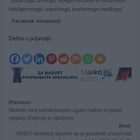
“Ljubečega, srčnega, lepega navzven in navznoter,
inteligentnega, uspešnega, postavnega moškega.”
Facebook komentarji
Delite s prijatelji:
Post
Previous:
Motorist med prehitevanjem izgubil nadzor in padel,
navigation
njegovo življenje je ogroženo
Next:
VIDEO: Nekdanji športnik se je grozovito znesel nad