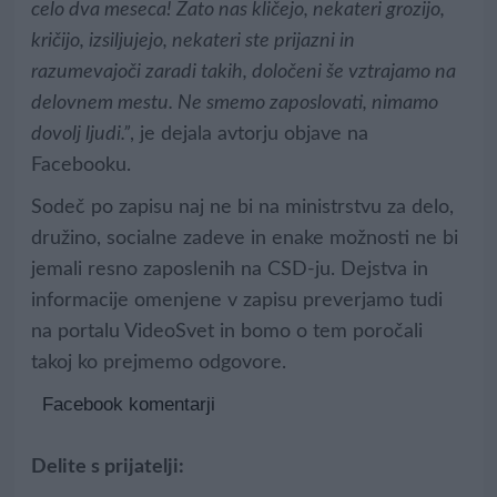
celo dva meseca! Zato nas kličejo, nekateri grozijo,
kričijo, izsiljujejo, nekateri ste prijazni in
razumevajoči zaradi takih, določeni še vztrajamo na
delovnem mestu. Ne smemo zaposlovati, nimamo
dovolj ljudi.”
, je dejala avtorju objave na
Facebooku.
Sodeč po zapisu naj ne bi na ministrstvu za delo,
družino, socialne zadeve in enake možnosti ne bi
jemali resno zaposlenih na CSD-ju. Dejstva in
informacije omenjene v zapisu preverjamo tudi
na portalu VideoSvet in bomo o tem poročali
takoj ko prejmemo odgovore.
Facebook komentarji
Delite s prijatelji: