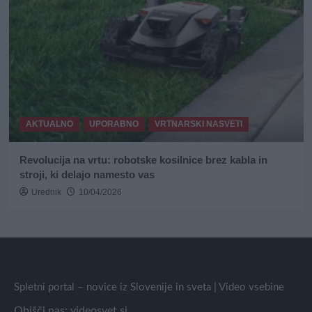
AKTUALNO
UPORABNO
VRTNARSKI NASVETI
Revolucija na vrtu: robotske kosilnice brez kabla in
stroji, ki delajo namesto vas
Urednik
10/04/2026
Spletni portal – novice iz Slovenije in sveta | Video vsebine
Obišči nas:
videosvet.si