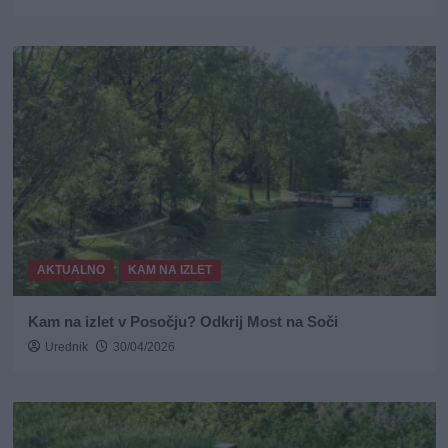
AKTUALNO
KAM NA IZLET
Kam na izlet v Posočju? Odkrij Most na Soči
Urednik
30/04/2026