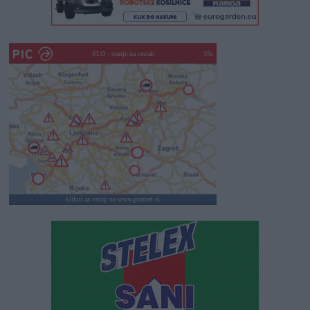
SLO - stanje na cestah
30s
klikni za vstop na www.promet.si