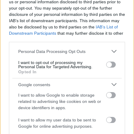
us or personal information disclosed to third parties prior to
your opt-out. You may separately opt-out of the further
disclosure of your personal information by third parties on the
IAB’s list of downstream participants. This information may
also be disclosed by us to third parties on the
IAB’s List of
Downstream Participants
that may further disclose it to other
third parties.
Please note that this website/app uses one or more Google
Personal Data Processing Opt Outs
services and may gather and store information including but
not limited to your visit or usage behaviour. You may click to
I want to opt-out of processing my
Personal Data for Targeted Advertising.
grant or deny consent to Google and its third-party tags to
Opted In
use your data for below specified purposes in below Google
consent section.
Google consents
I want to allow Google to enable storage
related to advertising like cookies on web or
device identifiers in apps.
I want to allow my user data to be sent to
Google for online advertising purposes.