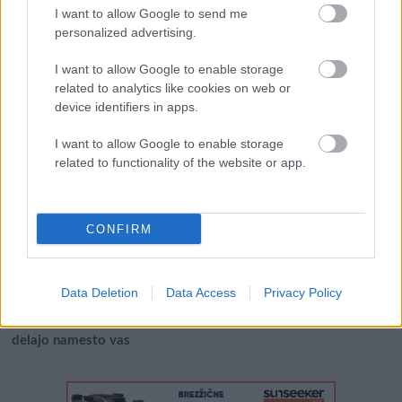
Išči
I want to allow Google to send me
personalized advertising.
Išči:
I want to allow Google to enable storage
related to analytics like cookies on web or
device identifiers in apps.
Zadnje objave
I want to allow Google to enable storage
Rogla bo gostila tradicionalni 34. praznik šoferjev in
related to functionality of the website or app.
avtomehanikov!
Celično dihanje – ustvarjanje energije za regeneracijo
CONFIRM
Najboljši vrtni stroji Castelgarden za urejanje trate
Kam na izlet v Posočju? Odkrij Most na Soči
Data Deletion
Data Access
Privacy Policy
Revolucija na vrtu: robotske kosilnice brez kabla in stroji, ki
delajo namesto vas