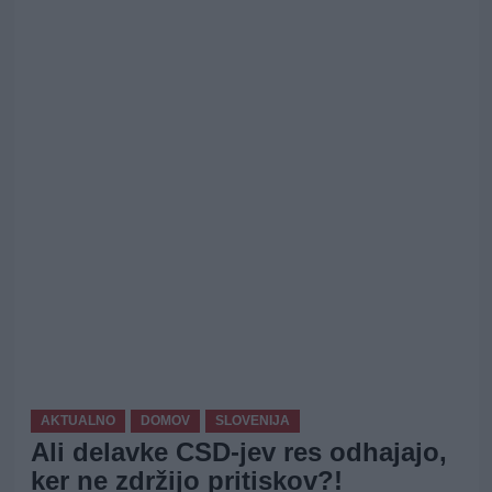
AKTUALNO
DOMOV
SLOVENIJA
Ali delavke CSD-jev res odhajajo,
ker ne zdržijo pritiskov?!