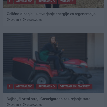
€
AKTUALNO
UPORABNO
ZDRAVJE
Celično dihanje – ustvarjanje energije za regeneracijo
Urednik
07/07/2026
€
AKTUALNO
UPORABNO
VRTNARSKI NASVETI
Najboljši vrtni stroji Castelgarden za urejanje trate
Urednik
02/06/2026