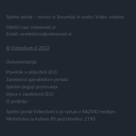
Spletni portal – novice iz Slovenije in sveta | Video vsebine
Obišči nas:
videosvet.si
Email:
urednistvo@videosvet.si
© VideoSvet.si 2022
Dokumentacija:
Pravilnik o piškotkih (EU)
Zasebnost uporabnikov portala
Splošni pogoji poslovanja
Izjava o zasebnosti (EU)
O podjetju
Spletni portal VideoSvet.si je vpisan v RAZVID medijev
Ministrstva za kulturo RS pod številko: 2190