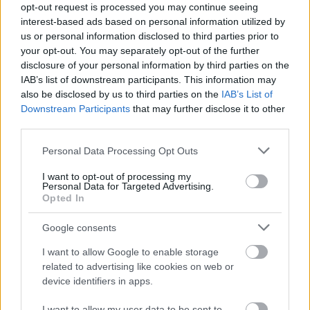
opt-out request is processed you may continue seeing
Zadnje objave
interest-based ads based on personal information utilized by
us or personal information disclosed to third parties prior to
Rogla bo gostila tradicionalni 34. praznik šoferjev in
your opt-out. You may separately opt-out of the further
avtomehanikov!
disclosure of your personal information by third parties on the
IAB’s list of downstream participants. This information may
Celično dihanje – ustvarjanje energije za regeneracijo
also be disclosed by us to third parties on the
IAB’s List of
Downstream Participants
that may further disclose it to other
Najboljši vrtni stroji Castelgarden za urejanje trate
third parties.
Kam na izlet v Posočju? Odkrij Most na Soči
Please note that this website/app uses one or more Google
Personal Data Processing Opt Outs
services and may gather and store information including but
Revolucija na vrtu: robotske kosilnice brez kabla in stroji, ki
not limited to your visit or usage behaviour. You may click to
I want to opt-out of processing my
Personal Data for Targeted Advertising.
delajo namesto vas
grant or deny consent to Google and its third-party tags to
Opted In
use your data for below specified purposes in below Google
consent section.
Google consents
Ste spregledali?
I want to allow Google to enable storage
related to advertising like cookies on web or
device identifiers in apps.
I want to allow my user data to be sent to