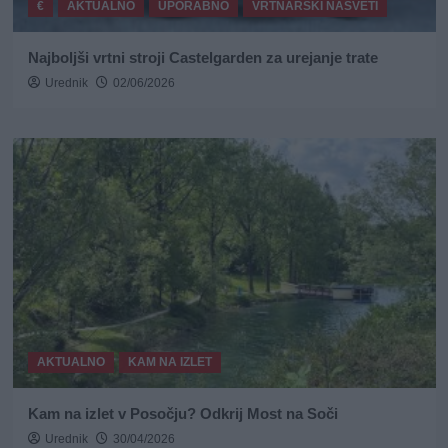
€
AKTUALNO
UPORABNO
VRTNARSKI NASVETI
Najboljši vrtni stroji Castelgarden za urejanje trate
Urednik
02/06/2026
AKTUALNO
KAM NA IZLET
Kam na izlet v Posočju? Odkrij Most na Soči
Urednik
30/04/2026