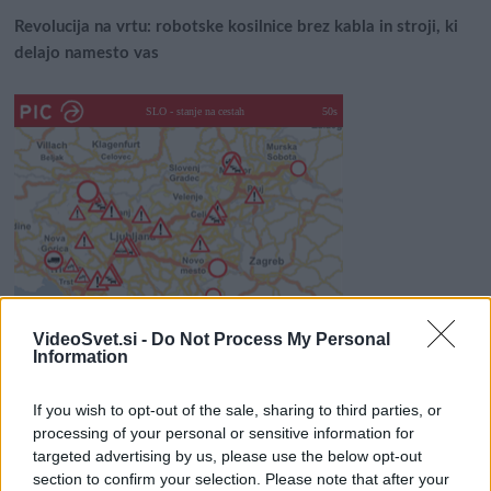
Revolucija na vrtu: robotske kosilnice brez kabla in stroji, ki
delajo namesto vas
SLO - stanje na cestah
50s
VideoSvet.si -
Do Not Process My Personal
klikni za vstop na www.promet.si
Information
Išči
If you wish to opt-out of the sale, sharing to third parties, or
processing of your personal or sensitive information for
Išči:
targeted advertising by us, please use the below opt-out
section to confirm your selection. Please note that after your