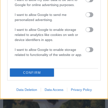
Google for online advertising purposes.
I want to allow Google to send me
personalized advertising.
I want to allow Google to enable storage
related to analytics like cookies on web or
device identifiers in apps.
AKTUALNO
SLOVENIJA
I want to allow Google to enable storage
Rogla bo gostila tradicionalni 34. praznik šoferjev in
related to functionality of the website or app.
avtomehanikov!
Urednik
12/07/2026
CONFIRM
Data Deletion
Data Access
Privacy Policy