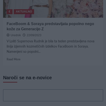
€
AKTUALNO
FaceBoom & Soraya predstavljata popolno nego
kože za Generacijo Z
Urednik
22/09/2023
V Loliti Supernova Rudnik je bila ta teden predstavljena nova
linija izjemnih kozmetičnih izdelkov FaceBoom in Soraya.
Namenjeni so popolni...
Read
Read More
more
about
FaceBoom
Naroči se na e-novice
&
Soraya
predstavljata
popolno
nego
kože
za