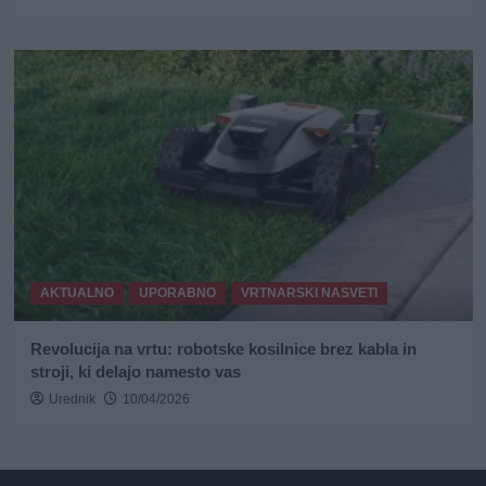
AKTUALNO
UPORABNO
VRTNARSKI NASVETI
Revolucija na vrtu: robotske kosilnice brez kabla in
stroji, ki delajo namesto vas
Urednik
10/04/2026